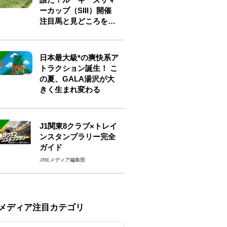
ーカップ（SIII）開催
注目馬と見どころをチ
ェック
日本最大級*の爽快系ア
トラクション誕生！ こ
の夏、GALA湯沢が大
きく生まれ変わる
J1関東8クラブ×トレイ
ンスタンプラリー完全
ガイド
JREメディア編集部
Eメディア注目カテゴリ