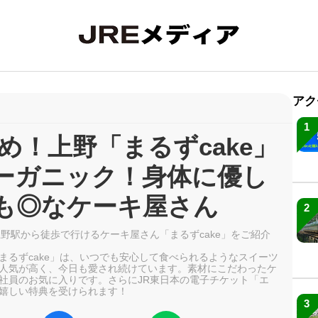
アク
1
め！上野「まるずcake」
ーガニック！身体に優し
も◎なケーキ屋さん
2
野駅から徒歩で行けるケーキ屋さん「まるずcake」をご紹介
まるずcake」は、いつでも安心して食べられるようなスイーツ
人気が高く、今日も愛され続けています。素材にこだわったケ
社員のお気に入りです。さらにJR東日本の電子チケット「エ
嬉しい特典を受けられます！
3