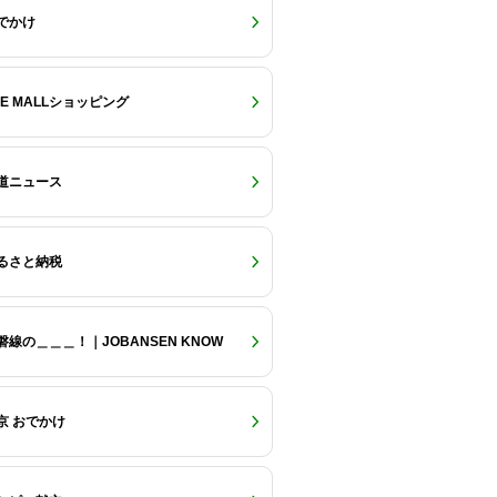
でかけ
RE MALLショッピング
道ニュース
るさと納税
磐線の＿＿＿！｜JOBANSEN KNOW
京 おでかけ