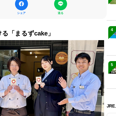
シェア
送る
4
る「まるずcake」
5
JR