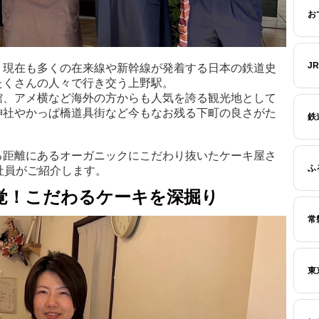
お
J
、現在も多くの在来線や新幹線が発着する日本の鉄道史
たくさんの人々で行き交う上野駅。
館、アメ横など海外の方からも人気を誇る観光地として
神社やかっぱ橋道具街など今もなお残る下町の良さがた
鉄
る距離にあるオーガニックにこだわり抜いたケーキ屋さ
ふ
区社員がご紹介します。
覚！こだわるケーキを深掘り
常
東