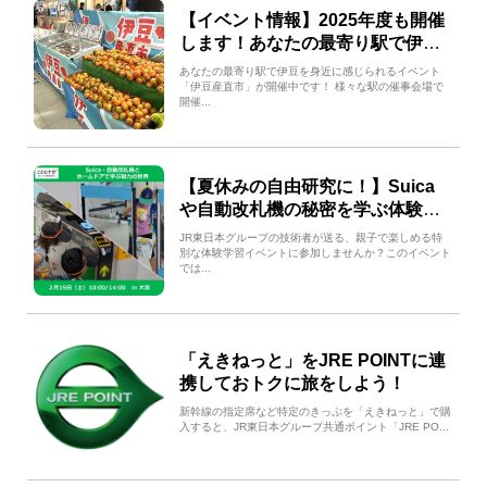
【イベント情報】2025年度も開催
します！あなたの最寄り駅で伊豆
産直市！！
あなたの最寄り駅で伊豆を身近に感じられるイベント
「伊豆産直市」が開催中です！ 様々な駅の催事会場で
開催...
【夏休みの自由研究に！】Suica
や自動改札機の秘密を学ぶ体験イ
ベント
JR東日本グループの技術者が送る、親子で楽しめる特
別な体験学習イベントに参加しませんか？このイベント
では...
「えきねっと」をJRE POINTに連
携しておトクに旅をしよう！
新幹線の指定席など特定のきっぷを「えきねっと」で購
入すると、JR東日本グループ共通ポイント「JRE PO...