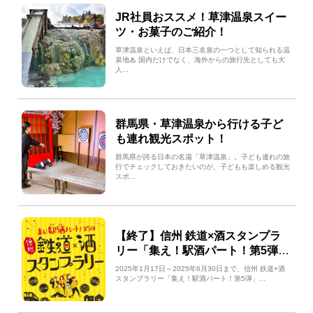
JR社員おススメ！草津温泉スイー
ツ・お菓子のご紹介！
草津温泉といえば、日本三名泉の一つとして知られる温
泉地♨ 国内だけでなく、海外からの旅行先としても大
人...
群馬県・草津温泉から行ける子ど
も連れ観光スポット！
群馬県が誇る日本の名湯「草津温泉」。子ども連れの旅
行でチェックしておきたいのが、子どもも楽しめる観光
スポ...
【終了】信州 鉄道×酒スタンプラ
リー「集え！駅酒パート！第5弾」
で長野県のお酒を堪能！
2025年1月17日～2025年6月30日まで、信州 鉄道×酒
スタンプラリー「集え！駅酒パート！第5弾」...