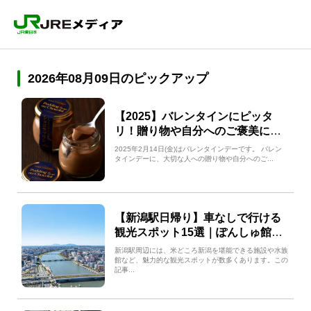
2026年08月09日のピックアップ
【2025】バレンタインにピッタ
リ！贈り物や自分へのご褒美に！
おすすめのチョコレートスイーツ
2025年2月14日(金)はバレンタインデーです。 バレン
をご紹介！
タインデーに、大切な人への贈り物や自分へのご...
【新潟駅日帰り】車なしで行ける
観光スポット15選｜ぽんしゅ館や
マリンピア日本海などの名所をご
新潟駅周辺には、米どころ新潟を堪能できる施設や水族
紹介
館など、魅力的な観光スポットが数多くあります。この
記事...