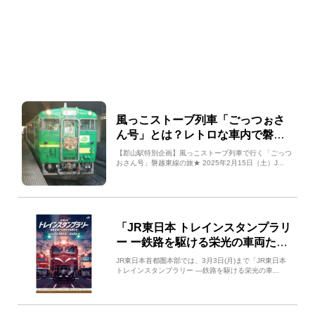
風っこストーブ列車「ごっつぉさ
ん号」とは？レトロな車内で磐越
東線沿線のグルメやスイーツなど
【郡山駅特別企画】風っこストーブ列車で行く「ごっつ
を満喫！
おさん号」磐越東線の旅★ 2025年2月15日（土）J...
「JR東日本 トレインスタンプラリ
ー ー鉄路を駆ける栄光の車両たち
ー」の多彩な達成賞品をご紹介！
JR東日本首都圏本部では、3月3日(月)まで「JR東日本
トレインスタンプラリー ―鉄路を駆ける栄光の車...