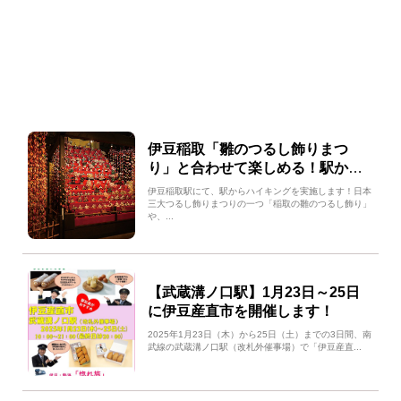
伊豆稲取「雛のつるし飾りまつ
り」と合わせて楽しめる！駅から
ハイキングコースの紹介！
伊豆稲取駅にて、駅からハイキングを実施します！日本
三大つるし飾りまつりの一つ「稲取の雛のつるし飾り」
や、...
【武蔵溝ノ口駅】1月23日～25日
に伊豆産直市を開催します！
2025年1月23日（木）から25日（土）までの3日間、南
武線の武蔵溝ノ口駅（改札外催事場）で「伊豆産直...