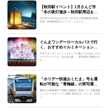
【秋田駅イベント】1月さんど市
「冬の夜灯遊歩～秋田駅周辺を食
べ歩き～」開催！
2025年1月25日(土)14:00～20:00まで秋田駅西口駅前
広場・秋田駅周辺でエリアで、エキマエ、...
ぐんまワンデーローカルパスで行
く、おすすめイルミネーションス
ポット3選！
日本三大イルミネーションの一つに数えられるあしかが
フラワーパークの「光の花の庭」、草津温泉で開催され
る「...
「ホリデー快速おくたま」号も運
転が可能な「青梅線」の実写運転
シミュレータが2024年11月28日
運転士が乗務員区で実際に訓練用に使用している業務用
(木)配信開始
シミュレータをベースに開発･配信を行っている、PC用
シ...