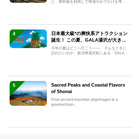
に、新幹線を利用して帰省やおでかけを考え
ている方もい...
日本最大級*の爽快系アトラクション
4
誕生！ この夏、GALA湯沢が大きく
生まれ変わる
今年の夏はどこへ行こう――。 そんなときに
訪れたいのが、新潟県湯沢町にある「GALA湯
沢」。2026年...
Sacred Peaks and Coastal Flavors
5
of Shonai
From ancient mountain pilgrimages to a
gourmet train...