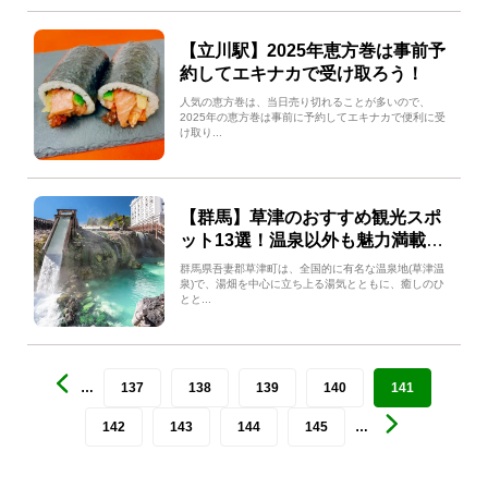
【立川駅】2025年恵方巻は事前予
約してエキナカで受け取ろう！
人気の恵方巻は、当日売り切れることが多いので、
2025年の恵方巻は事前に予約してエキナカで便利に受
け取り...
【群馬】草津のおすすめ観光スポ
ット13選！温泉以外も魅力満載の
草津をご紹介！
群馬県吾妻郡草津町は、全国的に有名な温泉地(草津温
泉)で、湯畑を中心に立ち上る湯気とともに、癒しのひ
とと...
…
137
138
139
140
141
142
143
144
145
…