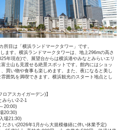
2カ所目は「横浜ランドマークタワー」です。
着します。横浜ランドマークタワーは、地上296mの高さ
025年現在)で、展望台からは横浜港やみなとみらいエリ
は富士山も見渡せる絶景スポットです。館内にはショッ
り、買い物や食事も楽しめます。また、夜になると美し
な雰囲気を満喫できます。横浜観光のスタート地点とし
フロアスカイガーデン)】
らい2-2-1
～20:00)
20:30)
場21:30)
ださい(2026年1月から大規模修繕に伴い休業予定)