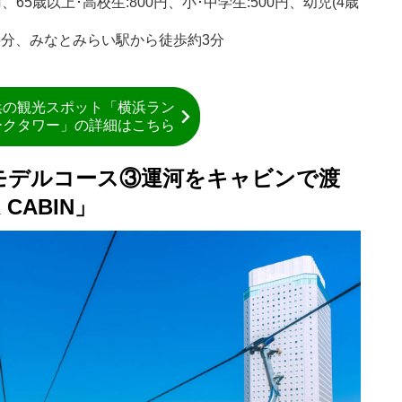
0円、65歳以上･高校生:800円、小･中学生:500円、幼児(4歳
5分、みなとみらい駅から徒歩約3分
浜の観光スポット「横浜ラン
ークタワー」の詳細はこちら
光モデルコース③運河をキャビンで渡
 CABIN」