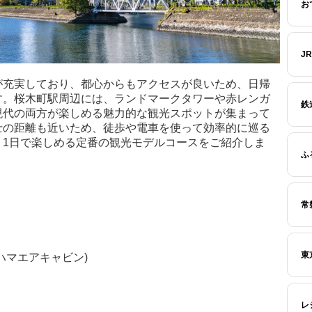
お
J
が充実しており、都心からもアクセスが良いため、日帰
す。桜木町駅周辺には、ランドマークタワーや赤レンガ
鉄
現代の両方が楽しめる魅力的な観光スポットが集まって
士の距離も近いため、徒歩や電車を使って効率的に巡る
、1日で楽しめる定番の観光モデルコースをご紹介しま
ふ
常
東
ヨコハマエアキャビン)
レ