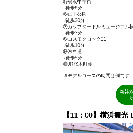
⑤横浜中華街
↓徒歩6分
⑥山下公園
↓徒歩20分
⑦カップヌードルミュージアム
↓徒歩3分
⑧コスモクロック21
↓徒歩10分
⑨汽車道
↓徒歩5分
⑩JR桜木町駅
※モデルコースの時間は例です
新幹
【11：00】横浜観