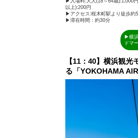
▶入場料:大人(18～64歳):1,00
以上):200円
▶アクセス:桜木町駅より徒歩約
▶滞在時間：約30分
▶横
ドマ
【11：40】横浜観
る「YOKOHAMA AIR