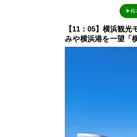
▶桜
【11：05】横浜観
みや横浜港を一望「