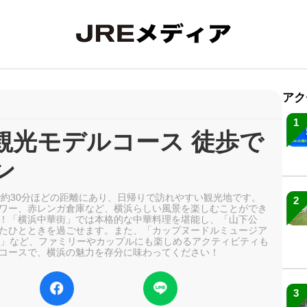
アク
1
観光モデルコース 徒歩で
ン
で約30分ほどの距離にあり、日帰りで訪れやすい観光地です。
2
ワー、赤レンガ倉庫など、横浜らしい風景を楽しむことができ
！「横浜中華街」では本格的な中華料理を堪能し、「山下公
たひとときを過ごせます。また、「カップヌードルミュージア
1」など、ファミリーやカップルにも楽しめるアクティビティも
コースで、横浜の魅力を存分に味わってください！
3