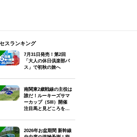
セスランキング
7月31日発売！第2回
「大人の休日倶楽部パ
ス」で初秋の旅へ
南関東2歳戦線の主役は
誰だ！ルーキーズサマ
ーカップ（SIII）開催
注目馬と見どころをチ
ェック
2026年お盆期間 新幹線
自由席の混雑予測！指