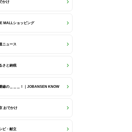
でかけ
RE MALLショッピング
道ニュース
るさと納税
磐線の＿＿＿！｜JOBANSEN KNOW
京 おでかけ
シピ・献立