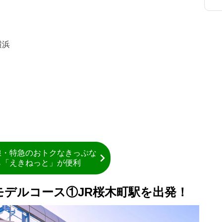
横浜
線・特急のおトクなきっぷな
ら「えきねっと」が便利
光モデルコース①JR桜木町駅を出発！