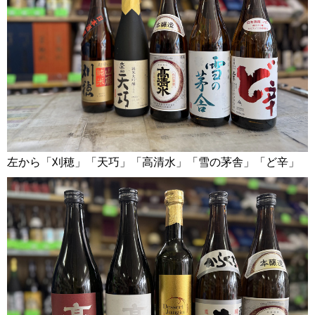
左から「刈穂」「天巧」「高清水」「雪の茅舎」「ど辛」