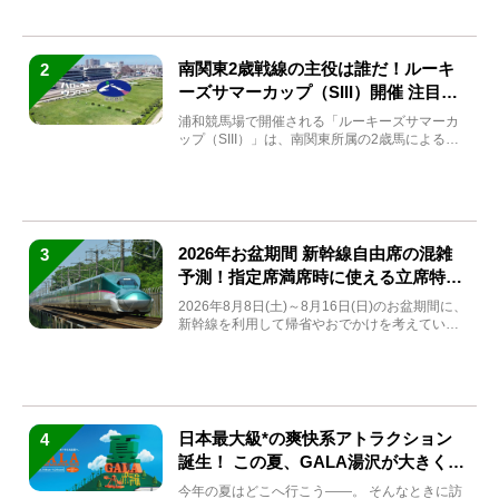
南関東2歳戦線の主役は誰だ！ルーキ
2
ーズサマーカップ（SIII）開催 注目馬
と見どころをチェック
浦和競馬場で開催される「ルーキーズサマーカ
ップ（SIII）」は、南関東所属の2歳馬による注
目の重賞競走（...
2026年お盆期間 新幹線自由席の混雑
3
予測！指定席満席時に使える立席特急
券も解説
2026年8月8日(土)～8月16日(日)のお盆期間に、
新幹線を利用して帰省やおでかけを考えている
方もい...
日本最大級*の爽快系アトラクション
4
誕生！ この夏、GALA湯沢が大きく生
まれ変わる
今年の夏はどこへ行こう――。 そんなときに訪