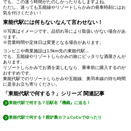
でも、この迷う時間がたのしかったりもしますよね。
ただし、迷っても五能線やリゾートしらかみの発車時刻にはお
気を付けください！
東能代駅には何もないなんて言わせない！
※写真はイメージです。品切れ等により取扱いがない場合があ
ります。
※営業時間や定休日は変更となる場合があります。
コンビニや商業施設は1.5km先の東能代駅...
でも、五能線やリゾートしらかみの旅にピッタリな酒屋さんが
あります。
リゾートしらかみでお酒を楽しむなら、乗車前に購入するのが
おすすめです。
東能代駅でのリゾートしらかみや五能線、奥羽本線の待ち時間
に是非お立ち寄りください。
「東能代駅で何する？」シリーズ 関連記事
東能代駅で何する？旧駅名『機織』に迫る！
東能代駅で何する？囲炉裏カフェCoCoでゆったり