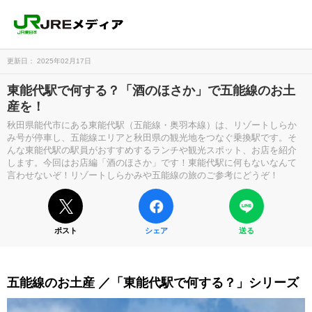
更新日： 2025年02月17日
東能代駅で何する？「酒のほさか」で五能線のお土
産を！
秋田県能代市にある東能代駅（五能線・奥羽本線）は、リゾートしらか
み号が停車し、五能線エリアと秋田県の観光地をつなぐ乗換駅です。そ
んな東能代駅の駅員がおすすめするランチや観光スポット、お店を紹介
します。今回はお店編「酒のほさか」です！東能代駅に何もないなんて
言わせないぞ！リゾートしらかみや五能線の旅のご参考にどうぞ！
ポスト
シェア
送る
五能線のお土産 ／「東能代駅で何する？」シリーズ