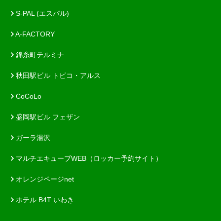
S-PAL (エスパル)
A-FACTORY
錦糸町テルミナ
秋田駅ビル トピコ・アルス
CoCoLo
盛岡駅ビル フェザン
ガーラ湯沢
マルチエキューブWEB（ロッカー予約サイト）
オレンジページnet
ホテル B4T いわき