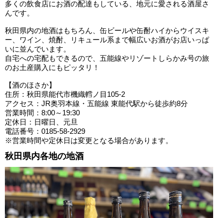
多くの飲食店にお酒の配達もしている、地元に愛される酒屋さ
んです。
秋田県内の地酒はもちろん、缶ビールや缶酎ハイからウイスキ
ー、ワイン、焼酎、リキュール系まで幅広いお酒がお店いっぱ
いに並んでいます。
自宅への宅配もできるので、五能線やリゾートしらかみ号の旅
のお土産購入にもピッタリ！
【酒のほさか】
住所：秋田県能代市機織轌ノ目105-2
アクセス：JR奥羽本線・五能線 東能代駅から徒歩約8分
営業時間：8:00～19:30
定休日：日曜日、元旦
電話番号：0185-58-2929
※営業時間や定休日は変更となる場合があります。
秋田県内各地の地酒