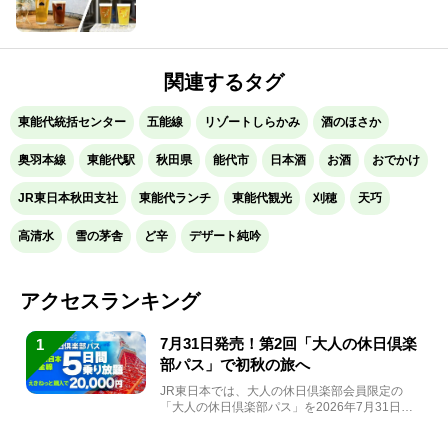
関連するタグ
東能代統括センター
五能線
リゾートしらかみ
酒のほさか
奥羽本線
東能代駅
秋田県
能代市
日本酒
お酒
おでかけ
JR東日本秋田支社
東能代ランチ
東能代観光
刈穂
天巧
高清水
雪の茅舎
ど辛
デザート純吟
アクセスランキング
7月31日発売！第2回「大人の休日倶楽
1
部パス」で初秋の旅へ
JR東日本では、大人の休日倶楽部会員限定の
「大人の休日倶楽部パス」を2026年7月31日
(金)～9月7日...