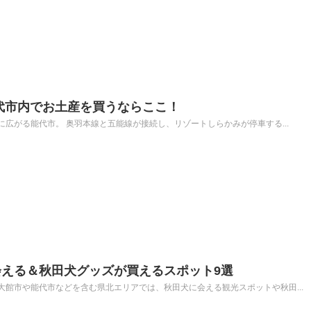
代市内でお土産を買うならここ！
広がる能代市。 奥羽本線と五能線が接続し、リゾートしらかみが停車する...
える＆秋田犬グッズが買えるスポット9選
館市や能代市などを含む県北エリアでは、秋田犬に会える観光スポットや秋田...