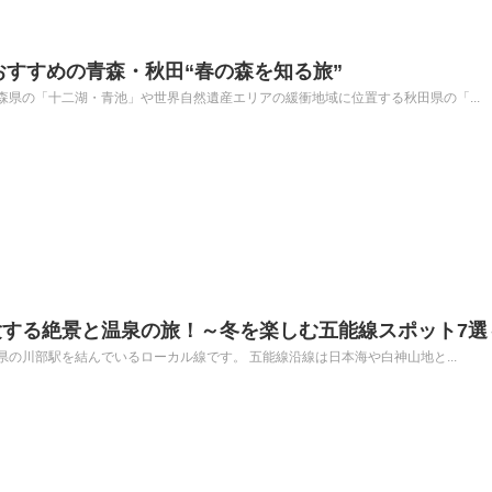
年おすすめの青森・秋田“春の森を知る旅”
県の「十二湖・青池」や世界自然遺産エリアの緩衝地域に位置する秋田県の「...
する絶景と温泉の旅！～冬を楽しむ五能線スポット7選
の川部駅を結んでいるローカル線です。 五能線沿線は日本海や白神山地と...