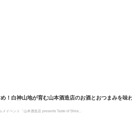
すめ！白神山地が育む山本酒造店のお酒とおつまみを味
「山本酒造店 presents Taste of Shira...