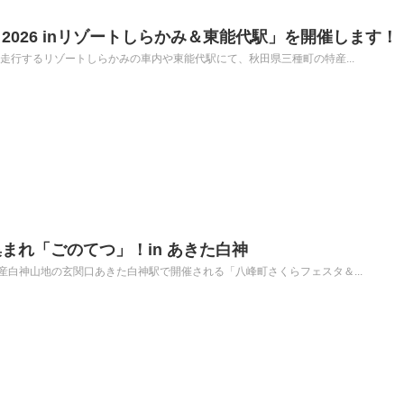
 2026 inリゾートしらかみ＆東能代駅」を開催します！
線を走行するリゾートしらかみの車内や東能代駅にて、秋田県三種町の特産...
まれ「ごのてつ」！in あきた白神
遺産白神山地の玄関口あきた白神駅で開催される「八峰町さくらフェスタ＆...