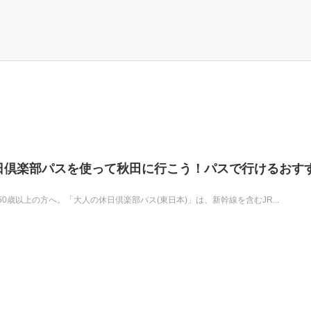
休日倶楽部パスを使って秋田に行こう！パスで行けるおす
歳以上の方へ。「大人の休日倶楽部パス(東日本)」は、新幹線を含むJR...