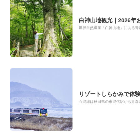
白神山地観光｜2026
世界自然遺産「白神山地」にある青森
リゾートしらかみで体験
五能線は秋田県の東能代駅から青森県