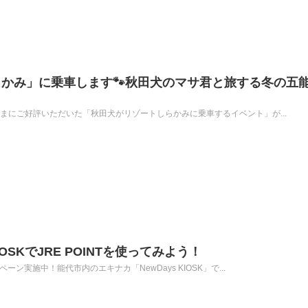
かみ」に乗車します🐾秋田犬のマサ君と旅する冬の五
さまにご好評いただいた「秋田犬がリゾートしらかみに乗車するイベント」が...
IOSKでJRE POINTを使ってみよう！
ペーン実施中！能代市内のエキナカ「NewDays KIOSK」で...