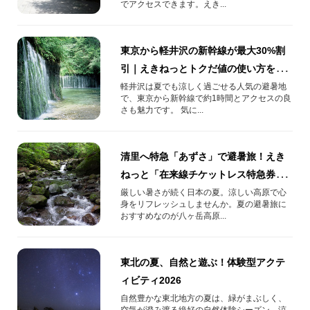
でアクセスできます。えき...
東京から軽井沢の新幹線が最大30%割
引｜えきねっとトクだ値の使い方を解
説（2026年版）
軽井沢は夏でも涼しく過ごせる人気の避暑地
で、東京から新幹線で約1時間とアクセスの良
さも魅力です。 気に...
清里へ特急「あずさ」で避暑旅！えき
ねっと「在来線チケットレス特急券
（トク割）」で最大35％割引！
厳しい暑さが続く日本の夏。涼しい高原で心
身をリフレッシュしませんか。夏の避暑旅に
おすすめなのが八ヶ岳高原...
東北の夏、自然と遊ぶ！体験型アクテ
ィビティ2026
自然豊かな東北地方の夏は、緑がまぶしく、
空気が澄み渡る絶好の自然体験シーズン。涼