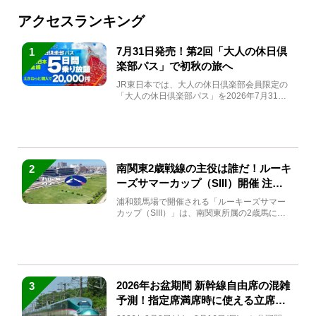
アクセスランキング
7月31日発売！第2回「大人の休日倶
1
楽部パス」で初秋の旅へ
JR東日本では、大人の休日倶楽部会員限定の
「大人の休日倶楽部パス」を2026年7月31日
(金)～9月7日...
南関東2歳戦線の主役は誰だ！ルーキ
2
ーズサマーカップ（SIII）開催 注目
馬と見どころをチェック
浦和競馬場で開催される「ルーキーズサマー
カップ（SIII）」は、南関東所属の2歳馬によ
る注目の重賞競走（...
2026年お盆期間 新幹線自由席の混雑
3
予測！指定席満席時に使える立席特
急券も解説