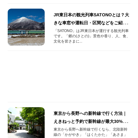
JR東日本の観光列車SATONOとは？大
きな車窓や運転日・区間などをご紹
介！
「SATONO」はJR東日本が運行する観光列車
です。「郷の(さとの)」景色や香り、人、食、
文化を皆さまに...
東京から長野への新幹線で行く方法｜
えきねっと予約で新幹線が最大30%割
引【2026年版】
東京から長野へ新幹線で行くなら、北陸新幹
線の「かがやき」「はくたかた」「あさま」