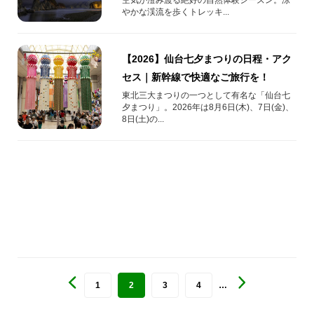
やかな渓流を歩くトレッキ...
【2026】仙台七夕まつりの日程・アク
セス｜新幹線で快適なご旅行を！
東北三大まつりの一つとして有名な「仙台七
夕まつり」。2026年は8月6日(木)、7日(金)、
8日(土)の...
1
2
3
4
…