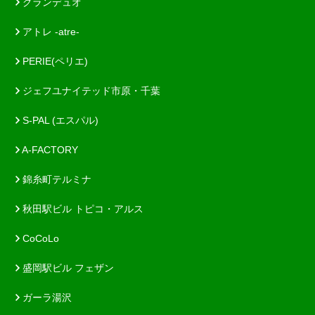
グランデュオ
アトレ -atre-
PERIE(ペリエ)
ジェフユナイテッド市原・千葉
S-PAL (エスパル)
A-FACTORY
錦糸町テルミナ
秋田駅ビル トピコ・アルス
CoCoLo
盛岡駅ビル フェザン
ガーラ湯沢