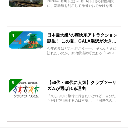
2026年8月8日(土)～8月16日(日)のお盆期間
に、新幹線を利用して帰省やおでかけを考え
ている方もい...
日本最大級*の爽快系アトラクション
4
誕生！ この夏、GALA湯沢が大きく
生まれ変わる
今年の夏はどこへ行こう――。 そんなときに
訪れたいのが、新潟県湯沢町にある「GALA湯
沢」。2026年...
【50代・60代に人気】クラブツーリ
5
ズムが選ばれる理由
「久しぶりに旅行に行きたいけれど、自分た
ちだけで計画するのは不安…」「同世代の方
と気兼ねなく楽しみたい」...