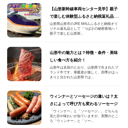
【山形新幹線車両センター見学】親子
で楽しむ体験型ふるさと納税返礼品
【つばさの秘密基地へ！】
山形県山形市のJRE MALLふるさと納税オリ
ジナル返礼品として「つばさの秘密基地へ！
親子で楽しむ山形新...
山形牛の魅力とは？特徴・条件・美味
しい食べ方を紹介！
山形牛は名前のとおり、山形県で生まれたブ
ランド牛です。寒暖差が激しく、四季がはっ
きりと分かれた山形県では...
ウィンナーとソーセージの違いは？太
さによって呼び方も変わるソーセージ
「ウィンナー」と「ソーセージ」。どちらも
見た目や味わいが似ていますが、実際のとこ
ろ「ウィンナー」と「ソー...