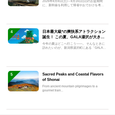
2026年8月8日(土)～8月16日(日)のお盆期間
に、新幹線を利用して帰省やおでかけを考え
ている方もい...
日本最大級*の爽快系アトラクション
4
誕生！ この夏、GALA湯沢が大きく
生まれ変わる
今年の夏はどこへ行こう――。 そんなときに
訪れたいのが、新潟県湯沢町にある「GALA湯
沢」。2026年...
Sacred Peaks and Coastal Flavors
5
of Shonai
From ancient mountain pilgrimages to a
gourmet train...