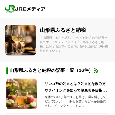
山形県ふるさと納税
「山形県ふるさと納税」でタグ付けされた記事一
覧です。JREメディアには「山形県ふるさと納
税」に関する記事やご案内、便利な情報が16件掲
載されています。
山形県ふるさと納税の記事一覧（16件）
リンゴ酢の効果とは？効果的な飲み方
やタイミングを知って健康美を目指そ
う！
身体にいいと言われるお酢は、調味料として
だけではなく、「飲むお酢」なども多数販売
され、ドリンクとしても人...