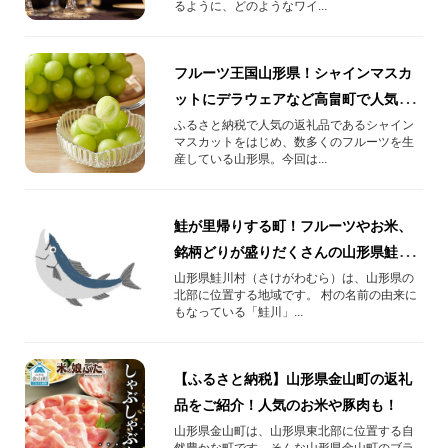
るように、どのようなワイ...
フルーツ王国山形県！シャインマスカ
ットにデラウェアなど高畠町で人気の
返礼品をご紹介！
ふるさと納税で人気の返礼品であるシャイン
マスカットをはじめ、数多くのフルーツを生
産している山形県。今回は...
鮭が里帰りする町！フルーツやお米、
銘柄どりが盛りだくさんの山形県鮭川
村をふるさと納税で応援しよう！
山形県鮭川村（さけがわむら）は、山形県の
北部に位置する地域です。 村の名前の由来に
もなっている「鮭川」...
【ふるさと納税】山形県金山町の返礼
品をご紹介！人気のお米や豚肉も！
山形県金山町は、山形県東北部に位置する自
然豊かな町です。そんな山形県金山町のブラ