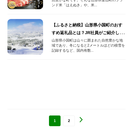
ンド米「はえぬき」や、米...
【ふるさと納税】山形県小国町のおす
すめ返礼品とは？JR社員がご紹介しま
す！
山形県小国町は山々に囲まれた自然豊かな地
域であり、冬になると2メートルほどの積雪を
記録するなど、国内有数...
1
2