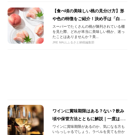
【食べ頃の美味しい桃の見分け方】形
や色の特徴をご紹介！決め手は「白い
斑点」と「柔らかさ」にありました！
スーパーでたくさんの桃が陳列されている棚
を見た際、どれが本当に美味しい桃か、迷っ
たことはありませんか？美...
JRE MALLふるさと納税編集部
ワインに賞味期限はある？ない？飲み
頃や保管方法とともに解説｜一度は味
わいたい厳選3種も
ワインに賞味期限があるのか、気になる方も
いらっしゃるでしょう。ラベルを見ても分か