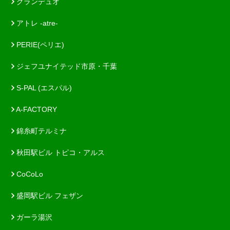
グランデュオ
アトレ -atre-
PERIE(ペリエ)
ジェフユナイテッド市原・千葉
S-PAL (エスパル)
A-FACTORY
錦糸町テルミナ
秋田駅ビル トピコ・アルス
CoCoLo
盛岡駅ビル フェザン
ガーラ湯沢