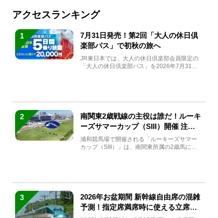
アクセスランキング
7月31日発売！第2回「大人の休日倶
1
楽部パス」で初秋の旅へ
JR東日本では、大人の休日倶楽部会員限定の
「大人の休日倶楽部パス」を2026年7月31日
(金)～9月7日...
南関東2歳戦線の主役は誰だ！ルーキ
2
ーズサマーカップ（SIII）開催 注目
馬と見どころをチェック
浦和競馬場で開催される「ルーキーズサマー
カップ（SIII）」は、南関東所属の2歳馬によ
る注目の重賞競走（...
2026年お盆期間 新幹線自由席の混雑
3
予測！指定席満席時に使える立席特
急券も解説