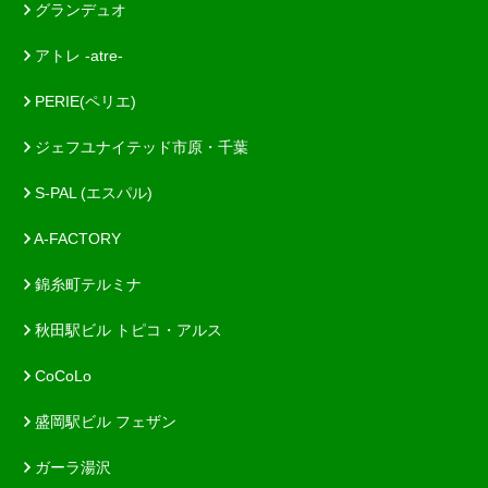
グランデュオ
アトレ -atre-
PERIE(ペリエ)
ジェフユナイテッド市原・千葉
S-PAL (エスパル)
A-FACTORY
錦糸町テルミナ
秋田駅ビル トピコ・アルス
CoCoLo
盛岡駅ビル フェザン
ガーラ湯沢