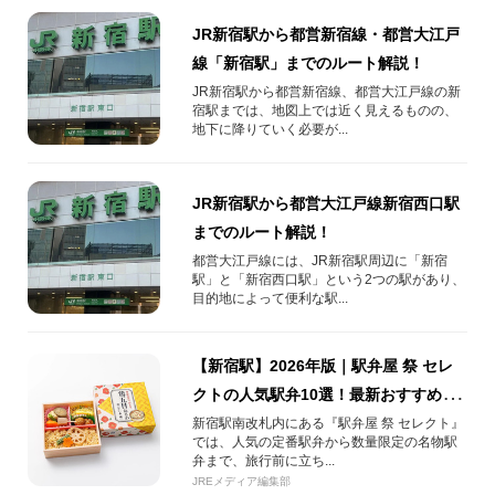
JR新宿駅から都営新宿線・都営大江戸
線「新宿駅」までのルート解説！
JR新宿駅から都営新宿線、都営大江戸線の新
宿駅までは、地図上では近く見えるものの、
地下に降りていく必要が...
JR新宿駅から都営大江戸線新宿西口駅
までのルート解説！
都営大江戸線には、JR新宿駅周辺に「新宿
駅」と「新宿西口駅」という2つの駅があり、
目的地によって便利な駅...
【新宿駅】2026年版｜駅弁屋 祭 セレ
クトの人気駅弁10選！最新おすすめ＆
予約情報まとめ
新宿駅南改札内にある『駅弁屋 祭 セレクト』
では、人気の定番駅弁から数量限定の名物駅
弁まで、旅行前に立ち...
JREメディア編集部