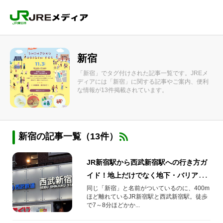
新宿
「新宿」でタグ付けされた記事一覧です。JREメ
ディアには「新宿」に関する記事やご案内、便利
な情報が13件掲載されています。
新宿の記事一覧（13件）
JR新宿駅から西武新宿駅への行き方ガ
イド！地上だけでなく地下・バリアフ
リールートもご紹介
同じ「新宿」と名前がついているのに、400m
ほど離れているJR新宿駅と西武新宿駅。徒歩
で7～8分ほどかか...