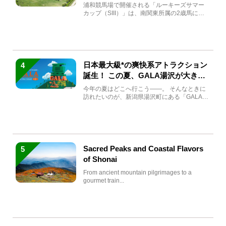
馬と見どころをチェック
浦和競馬場で開催される「ルーキーズサマー
カップ（SIII）」は、南関東所属の2歳馬によ
る注目の重賞競走（...
日本最大級*の爽快系アトラクション
4
誕生！ この夏、GALA湯沢が大きく
生まれ変わる
今年の夏はどこへ行こう――。 そんなときに
訪れたいのが、新潟県湯沢町にある「GALA湯
沢」。2026年...
Sacred Peaks and Coastal Flavors
5
of Shonai
From ancient mountain pilgrimages to a
gourmet train...