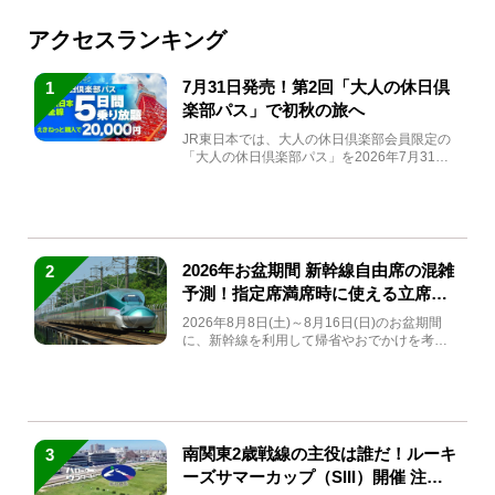
アクセスランキング
7月31日発売！第2回「大人の休日倶
1
楽部パス」で初秋の旅へ
JR東日本では、大人の休日倶楽部会員限定の
「大人の休日倶楽部パス」を2026年7月31日
(金)～9月7日...
2026年お盆期間 新幹線自由席の混雑
2
予測！指定席満席時に使える立席特
急券も解説
2026年8月8日(土)～8月16日(日)のお盆期間
に、新幹線を利用して帰省やおでかけを考え
ている方もい...
南関東2歳戦線の主役は誰だ！ルーキ
3
ーズサマーカップ（SIII）開催 注目