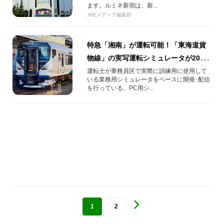
ます。ルミネ新宿は、新...
JREメディア編集部
特急「湘南」が運転可能！「東海道貨
物線」の実写運転シミュレータが2024
年12月17日(火)配信開始
運転士が乗務員区で実際に訓練用に使用して
いる業務用シミュレータをベースに開発･配信
を行っている、PC用シ...
1
2