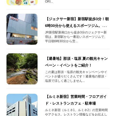
ORI...
【ジェクサー新宿】新宿駅徒歩3分！朝
6時30分から使えるスポーツジム。朝サ
ウナ・朝ヨガ・朝トレーニング・朝プ
JR新宿駅新南口から徒歩3分のジェクサー新
宿は、新宿駅から一番近いスポーツジムで、
ールも！
平日朝6時30分から営...
【避暑地】那須・塩原 夏の観光キャン
ペーン・イベントをご紹介！
この夏は那須・塩原の観光キャンペーンやイ
ベントが盛りだくさんです！避暑地の那須・
塩原で涼しく過ごしません...
【ルミネ新宿】営業時間・フロアガイ
ド・レストランカフェ・駐車場
ルミネ新宿（ルミネ1、ルミネ2）の営業時間
やアクセス、レストラン情報などをお伝えし