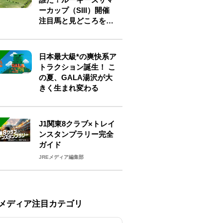
ーカップ（SIII）開催
注目馬と見どころをチ
ェック
日本最大級*の爽快系ア
トラクション誕生！ こ
の夏、GALA湯沢が大
きく生まれ変わる
J1関東8クラブ×トレイ
ンスタンプラリー完全
ガイド
JREメディア編集部
Eメディア注目カテゴリ