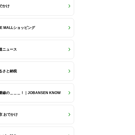
でかけ
RE MALLショッピング
道ニュース
るさと納税
磐線の＿＿＿！｜JOBANSEN KNOW
京 おでかけ