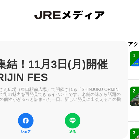
アク
1
結！11月3日(月)開催
IJIN FES
尾さん広場（東口駅前広場）で開催される「SHINJUKU ORIJIN
2
して街の魅力を再発見できるイベントです。老舗の味から話題の
の個性がぎゅっと詰まった一日。新しい発見に出会えるこの機
シェア
送る
3