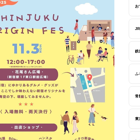
お
J
鉄
ふ
常
東