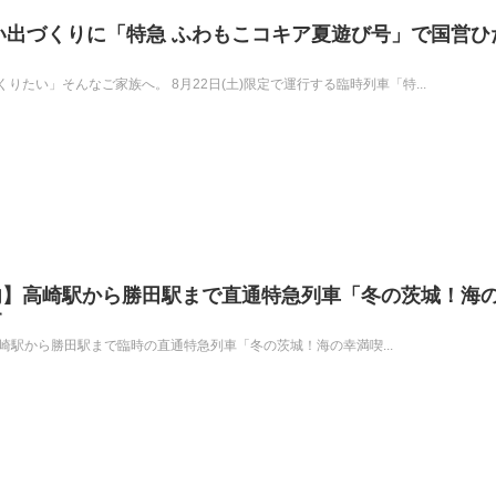
思い出づくりに「特急 ふわもこコキア夏遊び号」で国営ひ
たい」そんなご家族へ。 8月22日(土)限定で運行する臨時列車「特...
内】高崎駅から勝田駅まで直通特急列車「冬の茨城！海
す
土)に高崎駅から勝田駅まで臨時の直通特急列車「冬の茨城！海の幸満喫...