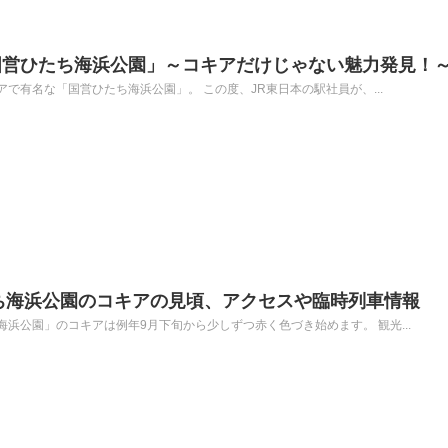
国営ひたち海浜公園」～コキアだけじゃない魅力発見！
で有名な「国営ひたち海浜公園」。 この度、JR東日本の駅社員が、...
たち海浜公園のコキアの見頃、アクセスや臨時列車情報
浜公園」のコキアは例年9月下旬から少しずつ赤く色づき始めます。 観光...