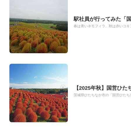
駅社員が行ってみた「
春は青いネモフィラ、秋は赤いコキア
【2025年秋】国営ひ
茨城県ひたちなか市の「国営ひたち海