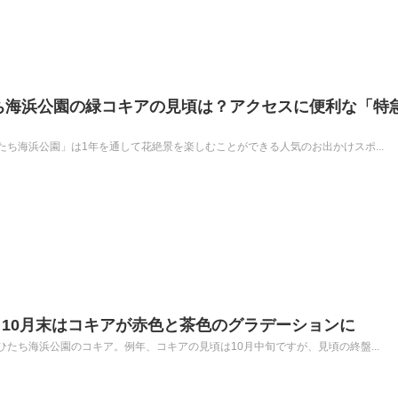
たち海浜公園の緑コキアの見頃は？アクセスに便利な「特
ち海浜公園」は1年を通して花絶景を楽しむことができる人気のお出かけスポ...
10月末はコキアが赤色と茶色のグラデーションに
たち海浜公園のコキア。例年、コキアの見頃は10月中旬ですが、見頃の終盤...