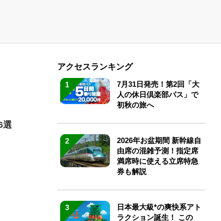
アクセスランキング
7月31日発売！第2回「大
1
人の休日倶楽部パス」で
初秋の旅へ
6選
2026年お盆期間 新幹線自
2
由席の混雑予測！指定席
満席時に使える立席特急
券も解説
日本最大級*の爽快系アト
3
ラクション誕生！ この