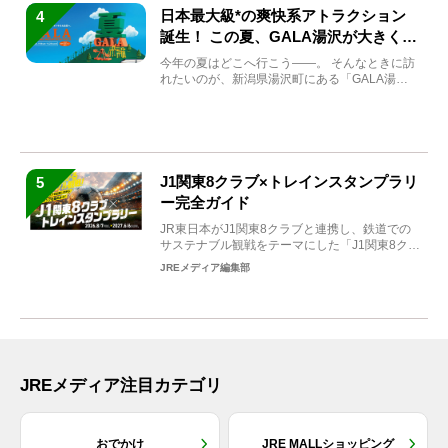
日本最大級*の爽快系アトラクション
4
誕生！ この夏、GALA湯沢が大きく生
まれ変わる
今年の夏はどこへ行こう――。 そんなときに訪
れたいのが、新潟県湯沢町にある「GALA湯
沢」。2026年...
J1関東8クラブ×トレインスタンプラリ
5
ー完全ガイド
JR東日本がJ1関東8クラブと連携し、鉄道での
サステナブル観戦をテーマにした「J1関東8クラ
ブ×トレイン...
JREメディア編集部
JREメディア注目カテゴリ
おでかけ
JRE MALLショッピング