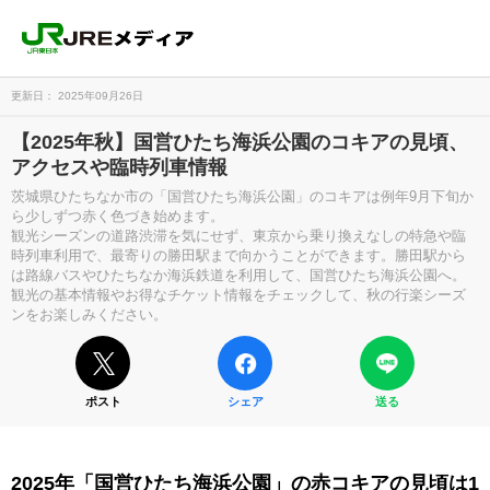
更新日： 2025年09月26日
【2025年秋】国営ひたち海浜公園のコキアの見頃、
アクセスや臨時列車情報
茨城県ひたちなか市の「国営ひたち海浜公園」のコキアは例年9月下旬か
ら少しずつ赤く色づき始めます。
観光シーズンの道路渋滞を気にせず、東京から乗り換えなしの特急や臨
時列車利用で、最寄りの勝田駅まで向かうことができます。勝田駅から
は路線バスやひたちなか海浜鉄道を利用して、国営ひたち海浜公園へ。
観光の基本情報やお得なチケット情報をチェックして、秋の行楽シーズ
ンをお楽しみください。
ポスト
シェア
送る
2025年「国営ひたち海浜公園」の赤コキアの見頃は1