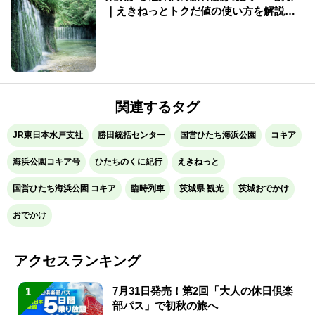
｜えきねっとトクだ値の使い方を解説
（2026年版）
関連するタグ
JR東日本水戸支社
勝田統括センター
国営ひたち海浜公園
コキア
海浜公園コキア号
ひたちのくに紀行
えきねっと
国営ひたち海浜公園 コキア
臨時列車
茨城県 観光
茨城おでかけ
おでかけ
アクセスランキング
7月31日発売！第2回「大人の休日倶楽
1
部パス」で初秋の旅へ