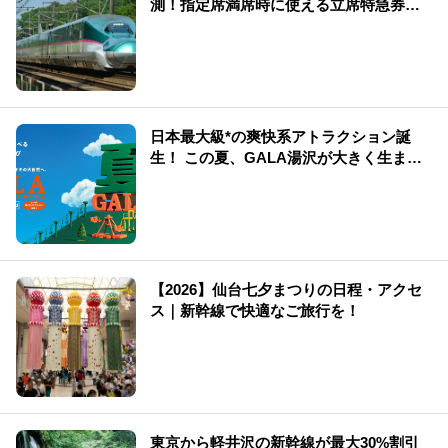
測！指定席満席時に使える立席特急券も
解説
日本最大級*の爽快系アトラクション誕
生！ この夏、GALA湯沢が大きく生まれ
変わる
【2026】仙台七夕まつりの日程・アクセ
ス｜新幹線で快適なご旅行を！
東京から軽井沢の新幹線が最大30%割引