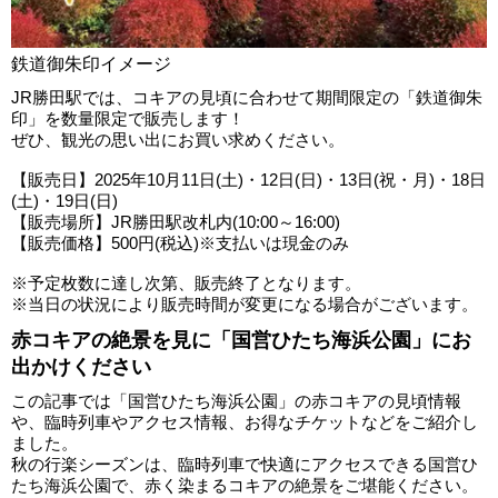
鉄道御朱印イメージ
JR勝田駅では、コキアの見頃に合わせて期間限定の「鉄道御朱
印」を数量限定で販売します！
ぜひ、観光の思い出にお買い求めください。
【販売日】2025年10月11日(土)・12日(日)・13日(祝・月)・18日
(土)・19日(日)
【販売場所】JR勝田駅改札内(10:00～16:00)
【販売価格】500円(税込)※支払いは現金のみ
※予定枚数に達し次第、販売終了となります。
※当日の状況により販売時間が変更になる場合がございます。
赤コキアの絶景を見に「国営ひたち海浜公園」にお
出かけください
この記事では「国営ひたち海浜公園」の赤コキアの見頃情報
や、臨時列車やアクセス情報、お得なチケットなどをご紹介し
ました。
秋の行楽シーズンは、臨時列車で快適にアクセスできる国営ひ
たち海浜公園で、赤く染まるコキアの絶景をご堪能ください。