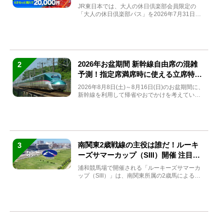
JR東日本では、大人の休日倶楽部会員限定の
「大人の休日倶楽部パス」を2026年7月31日
(金)～9月7日...
2026年お盆期間 新幹線自由席の混雑
2
予測！指定席満席時に使える立席特急
券も解説
2026年8月8日(土)～8月16日(日)のお盆期間に、
新幹線を利用して帰省やおでかけを考えている
方もい...
南関東2歳戦線の主役は誰だ！ルーキ
3
ーズサマーカップ（SIII）開催 注目馬
と見どころをチェック
浦和競馬場で開催される「ルーキーズサマーカ
ップ（SIII）」は、南関東所属の2歳馬による注
目の重賞競走（...