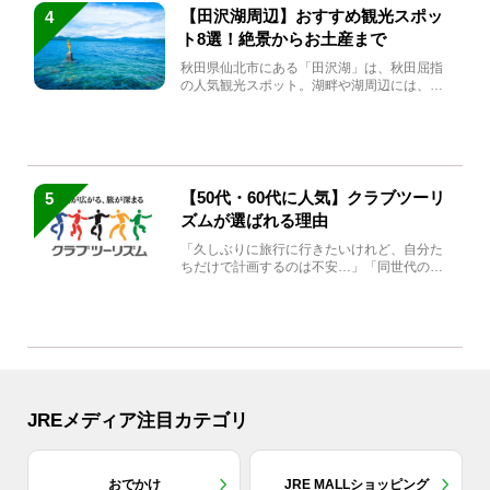
【田沢湖周辺】おすすめ観光スポッ
4
ト8選！絶景からお土産まで
秋田県仙北市にある「田沢湖」は、秋田屈指
の人気観光スポット。湖畔や湖周辺には、田
沢湖の魅力を堪能できる名...
【50代・60代に人気】クラブツーリ
5
ズムが選ばれる理由
「久しぶりに旅行に行きたいけれど、自分た
ちだけで計画するのは不安…」「同世代の方
と気兼ねなく楽しみたい」...
JREメディア注目カテゴリ
おでかけ
JRE MALLショッピング