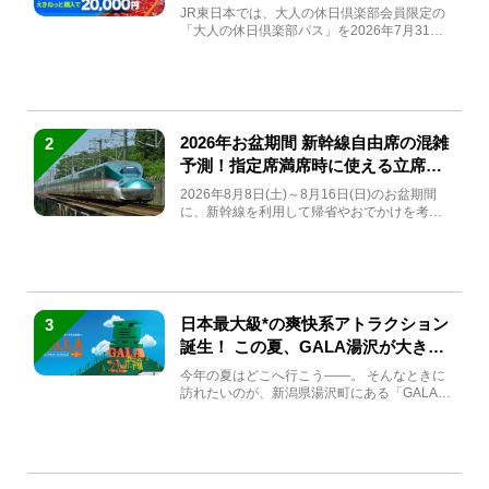
JR東日本では、大人の休日倶楽部会員限定の
「大人の休日倶楽部パス」を2026年7月31日
(金)～9月7日...
2026年お盆期間 新幹線自由席の混雑
2
予測！指定席満席時に使える立席特
急券も解説
2026年8月8日(土)～8月16日(日)のお盆期間
に、新幹線を利用して帰省やおでかけを考え
ている方もい...
日本最大級*の爽快系アトラクション
3
誕生！ この夏、GALA湯沢が大きく
生まれ変わる
今年の夏はどこへ行こう――。 そんなときに
訪れたいのが、新潟県湯沢町にある「GALA湯
沢」。2026年...