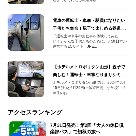
電車の運転士・車掌・駅員になりたい
子供たち集合！親子で楽しめる鉄道体
験イベント
「運転士や車掌のお仕事を体験してみた
い！」そんな子供たちのために、JR東日本が
運営するECサイト「JRE...
【ホテルメトロポリタン山形】親子で
楽しむ！運転士・車掌なりきりシミュ
レーター体験付宿泊プラン
ホテルメトロポリタン山形では、2024年6月
15日(土)と6月29日(土)の2日間、小学校1～6
年生のお...
アクセスランキング
7月31日発売！第2回「大人の休日倶
1
楽部パス」で初秋の旅へ