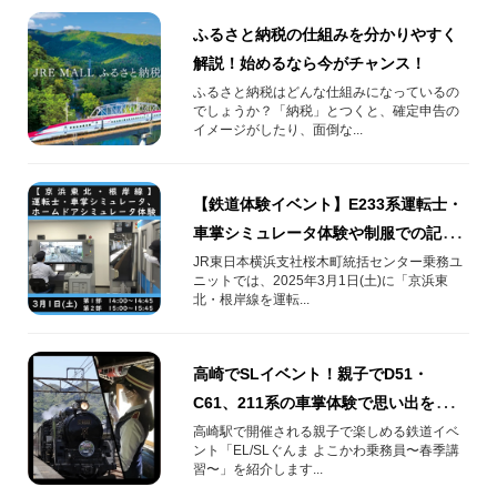
ふるさと納税の仕組みを分かりやすく
解説！始めるなら今がチャンス！
ふるさと納税はどんな仕組みになっているの
でしょうか？「納税」とつくと、確定申告の
イメージがしたり、面倒な...
【鉄道体験イベント】E233系運転士・
車掌シミュレータ体験や制服での記念
撮影を開催！
JR東日本横浜支社桜木町統括センター乗務ユ
ニットでは、2025年3月1日(土)に「京浜東
北・根岸線を運転...
高崎でSLイベント！親子でD51・
C61、211系の車掌体験で思い出を作ろ
う！
高崎駅で開催される親子で楽しめる鉄道イベ
ント「EL/SLぐんま よこかわ乗務員〜春季講
習〜」を紹介します...