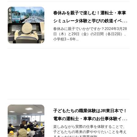
春休みを親子で楽しむ！運転士・車掌
シミュレータ体験と学びの鉄道イベン
トin新宿
春休みに親子でいかがですか？2024年3月28
日（木）と29日（金）の2日間（各日2回）、
小学校3～6年...
子どもたちの職業体験はJR東日本で！
電車の運転士・車掌のお仕事体験イベ
ントってどんな感じ？
楽しみながら実際の仕事を体験することで、
子どもたちの将来の夢ややりたいことを考え
るきっかけになる職業体験...