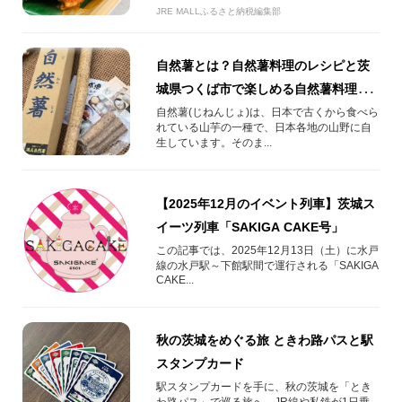
JRE MALLふるさと納税編集部
自然薯とは？自然薯料理のレシピと茨
城県つくば市で楽しめる自然薯料理・
自然薯掘り体験を紹介
自然薯(じねんじょ)は、日本で古くから食べら
れている山芋の一種で、日本各地の山野に自
生しています。そのま...
【2025年12月のイベント列車】茨城ス
イーツ列車「SAKIGA CAKE号」
この記事では、2025年12月13日（土）に水戸
線の水戸駅～下館駅間で運行される「SAKIGA
CAKE...
秋の茨城をめぐる旅 ときわ路パスと駅
スタンプカード
駅スタンプカードを手に、秋の茨城を「とき
わ路パス」で巡る旅へ。JR線や私鉄が1日乗