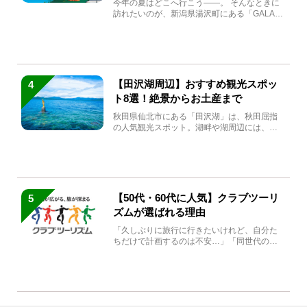
今年の夏はどこへ行こう――。 そんなときに
訪れたいのが、新潟県湯沢町にある「GALA湯
沢」。2026年...
【田沢湖周辺】おすすめ観光スポッ
4
ト8選！絶景からお土産まで
秋田県仙北市にある「田沢湖」は、秋田屈指
の人気観光スポット。湖畔や湖周辺には、田
沢湖の魅力を堪能できる名...
【50代・60代に人気】クラブツーリ
5
ズムが選ばれる理由
「久しぶりに旅行に行きたいけれど、自分た
ちだけで計画するのは不安…」「同世代の方
と気兼ねなく楽しみたい」...