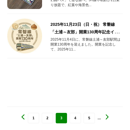
り放題で、紅葉や海景色...
2025年11月23日（日・祝） 常磐線
「土浦～友部」開業130周年記念イベン
ト開催！
2025年11月4日に、常磐線土浦～友部駅間は
開業130周年を迎えました。開業を記念し
て、2025年11...
1
2
3
4
5
…