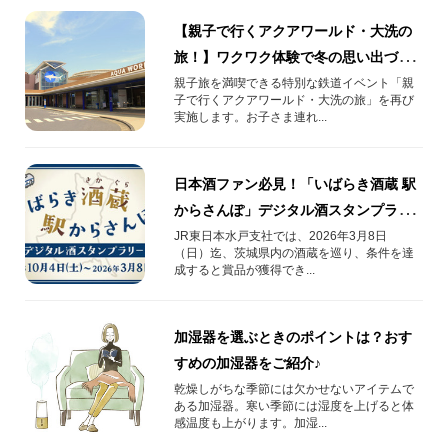
【親子で行くアクアワールド・大洗の
旅！】ワクワク体験で冬の思い出づく
り！｜2026年2月14日実施
親子旅を満喫できる特別な鉄道イベント「親
子で行くアクアワールド・大洗の旅」を再び
実施します。お子さま連れ...
日本酒ファン必見！「いばらき酒蔵 駅
からさんぽ」デジタル酒スタンプラリ
ー【JR東日本】
JR東日本水戸支社では、2026年3月8日
（日）迄、茨城県内の酒蔵を巡り、条件を達
成すると賞品が獲得でき...
加湿器を選ぶときのポイントは？おす
すめの加湿器をご紹介♪
乾燥しがちな季節には欠かせないアイテムで
ある加湿器。寒い季節には湿度を上げると体
感温度も上がります。加湿...