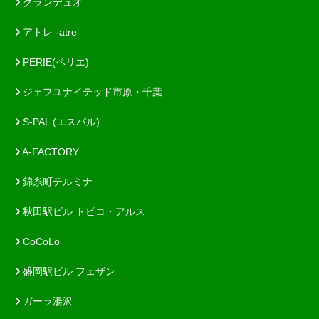
グランデュオ
アトレ -atre-
PERIE(ペリエ)
ジェフユナイテッド市原・千葉
S-PAL (エスパル)
A-FACTORY
錦糸町テルミナ
秋田駅ビル トピコ・アルス
CoCoLo
盛岡駅ビル フェザン
ガーラ湯沢