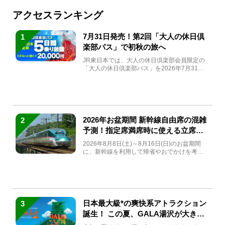
アクセスランキング
7月31日発売！第2回「大人の休日倶
1
楽部パス」で初秋の旅へ
JR東日本では、大人の休日倶楽部会員限定の
「大人の休日倶楽部パス」を2026年7月31日
(金)～9月7日...
2026年お盆期間 新幹線自由席の混雑
2
予測！指定席満席時に使える立席特
急券も解説
2026年8月8日(土)～8月16日(日)のお盆期間
に、新幹線を利用して帰省やおでかけを考え
ている方もい...
日本最大級*の爽快系アトラクション
3
誕生！ この夏、GALA湯沢が大きく
生まれ変わる