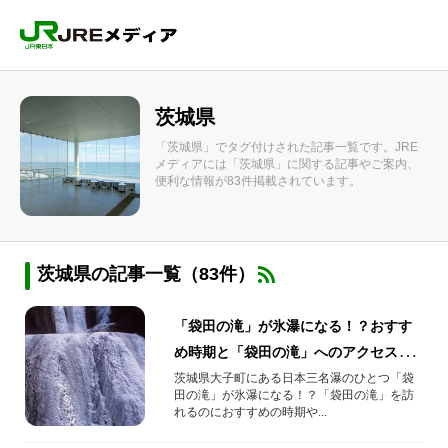
茨城県
「茨城県」でタグ付けされた記事一覧です。JRE
メディアには「茨城県」に関する記事やご案内、
便利な情報が83件掲載されています。
茨城県の記事一覧（83件）
「袋田の滝」が氷瀑になる！？おすす
め時期と「袋田の滝」へのアクセス方
法
茨城県大子町にある日本三名瀑のひとつ「袋
田の滝」が氷瀑になる！？「袋田の滝」を訪
れるのにおすすめの時期や...