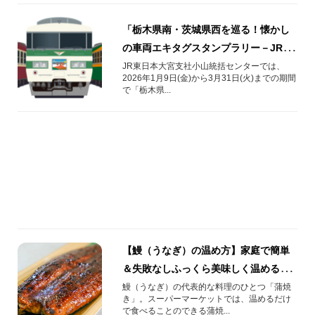
「栃木県南・茨城県西を巡る！懐かし
の車両エキタグスタンプラリー－JR東
日本・真岡鐵道編－」開催！
JR東日本大宮支社小山統括センターでは、
2026年1月9日(金)から3月31日(火)までの期間
で「栃木県...
【鰻（うなぎ）の温め方】家庭で簡単
＆失敗なしふっくら美味しく温める方
法！蒲焼き、ひつまぶしにも応用可能
鰻（うなぎ）の代表的な料理のひとつ「蒲焼
き」。スーパーマーケットでは、温めるだけ
なコツ
で食べることのできる蒲焼...