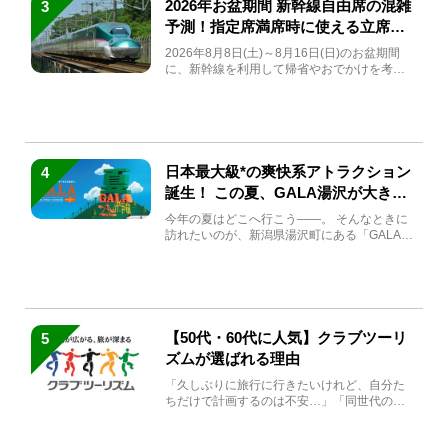
2026年お盆期間 新幹線自由席の混雑
3
予測！指定席満席時に使える立席特
急券も解説
2026年8月8日(土)～8月16日(日)のお盆期間
に、新幹線を利用して帰省やおでかけを考え
ている方もい...
日本最大級*の爽快系アトラクション
4
誕生！ この夏、GALA湯沢が大きく
生まれ変わる
今年の夏はどこへ行こう――。 そんなときに
訪れたいのが、新潟県湯沢町にある「GALA湯
沢」。2026年...
【50代・60代に人気】クラブツーリ
5
ズムが選ばれる理由
「久しぶりに旅行に行きたいけれど、自分た
ちだけで計画するのは不安…」「同世代の方
と気兼ねなく楽しみたい」...