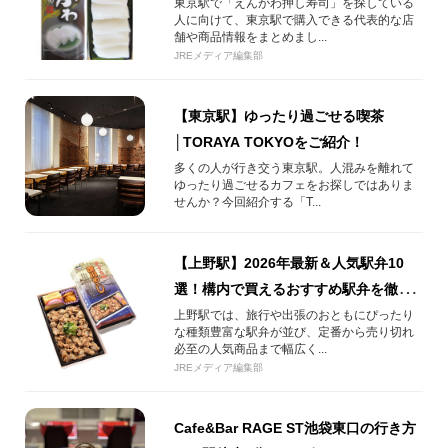
える場所まとめ
東京駅で「えんがわ押し寿司」を探している
人に向けて、東京駅で購入できる代表的な店
舗や商品情報をまとめまし...
JREメディア編集部
【東京駅】ゆったり過ごせる喫茶
│TORAYA TOKYOをご紹介！
多くの人が行き交う東京駅。人混みを離れて
ゆったり過ごせるカフェをお探しではありま
せんか？今回紹介する「T...
【上野駅】2026年最新＆人気駅弁10
選！構内で買えるおすすめ駅弁を徹底
紹介！
上野駅では、旅行や出張のおともにぴったり
な種類豊富な駅弁が並び、定番から売り切れ
必至の人気商品まで幅広く...
JREメディア編集部
Cafe&Bar RAGE ST池袋東口の行き方