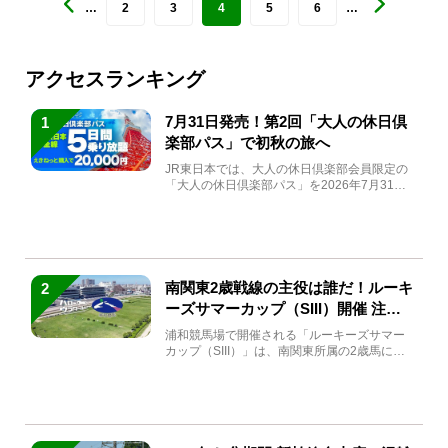
…
2
3
4
5
6
…
アクセスランキング
7月31日発売！第2回「大人の休日倶
1
楽部パス」で初秋の旅へ
JR東日本では、大人の休日倶楽部会員限定の
「大人の休日倶楽部パス」を2026年7月31日
(金)～9月7日...
南関東2歳戦線の主役は誰だ！ルーキ
2
ーズサマーカップ（SIII）開催 注目
馬と見どころをチェック
浦和競馬場で開催される「ルーキーズサマー
カップ（SIII）」は、南関東所属の2歳馬によ
る注目の重賞競走（...