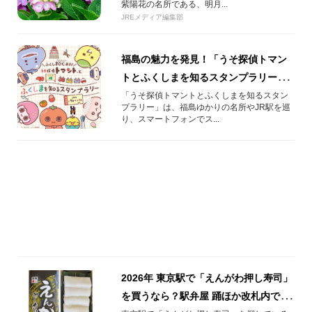
紫陽花の名所である、明月...
JREメディア編集部
福島の魅力を発見！「うそ探偵トマン
トとふくしまを知るスタンプラリー」
開催中！
「うそ探偵トマントとふくしまを知るスタン
プラリー」は、福島ゆかりの名所やJR駅を巡
り、スマートフォンでス...
2026年 東京駅で「えんがわ押し寿司」
を買うなら？駅弁屋 踊ほか改札内で買