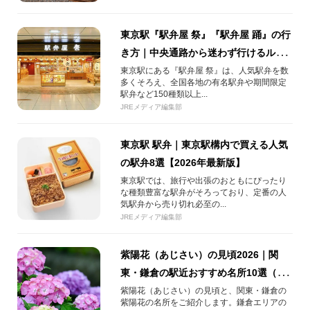
東京駅『駅弁屋 祭』『駅弁屋 踊』の行
き方｜中央通路から迷わず行けるルー
ト解説【2026年版】
東京駅にある『駅弁屋 祭』は、人気駅弁を数
多くそろえ、全国各地の有名駅弁や期間限定
駅弁など150種類以上...
JREメディア編集部
東京駅 駅弁｜東京駅構内で買える人気
の駅弁8選【2026年最新版】
東京駅では、旅行や出張のおともにぴったり
な種類豊富な駅弁がそろっており、定番の人
気駅弁から売り切れ必至の...
JREメディア編集部
紫陽花（あじさい）の見頃2026｜関
東・鎌倉の駅近おすすめ名所10選（明
月院・長谷寺ほか）
紫陽花（あじさい）の見頃と、関東・鎌倉の
紫陽花の名所をご紹介します。鎌倉エリアの