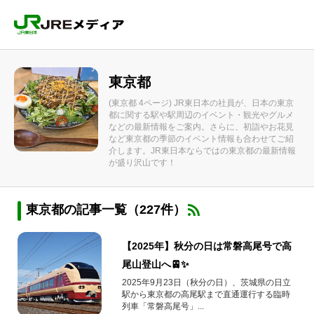
東京都
(東京都 4ページ) JR東日本の社員が、日本の東京
都に関する駅や駅周辺のイベント・観光やグルメ
などの最新情報をご案内。さらに、初詣やお花見
など東京都の季節のイベント情報も合わせてご紹
介します。JR東日本ならではの東京都の最新情報
が盛り沢山です！
東京都の記事一覧（227件）
【2025年】秋分の日は常磐高尾号で高
尾山登山へ🚈✨
2025年9月23日（秋分の日）、茨城県の日立
駅から東京都の高尾駅まで直通運行する臨時
列車「常磐高尾号」...