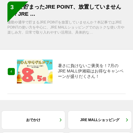
通勤で貯まったJRE POINT、放置していません
3
か？JRE …
通勤や通学で貯まるJRE POINTを放置していませんか？本記事ではJRE
POINTの使い方を中心に、JRE MALLショッピングでのおトクな使い方や
楽しみ方、日常で取り入れやすい活用法、具体的な…
暑さに負けないご褒美を！7月の
JRE MALL伊湘箱はお得なキャンペ
4
ーンが盛りだくさん！
おでかけ
JRE MALLショッピング