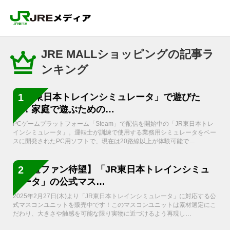
JRE MALLショッピングの記事ラ
ンキング
「JR東日本トレインシミュレータ」で遊びた
1
い！家庭で遊ぶための…
PCゲームプラットフォーム「Steam」で配信を開始中の「JR東日本トレ
インシミュレータ」。運転士が訓練で使用する業務用シミュレータをベー
スに開発されたPC用ソフトで、現在は20路線以上が体験可能で…
【鉄道ファン待望】「JR東日本トレインシミュ
2
レータ」の公式マス…
2025年2月27日(木)より「JR東日本トレインシミュレータ」に対応する公
式マスコンユニットを販売中です！このマスコンユニットは素材選定にこ
だわり、大きさや触感を可能な限り実物に近づけるよう再現し…