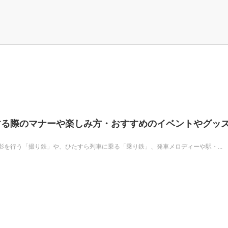
する際のマナーや楽しみ方・おすすめのイベントやグッ
を行う「撮り鉄」や、ひたすら列車に乗る「乗り鉄」、発車メロディーや駅・...