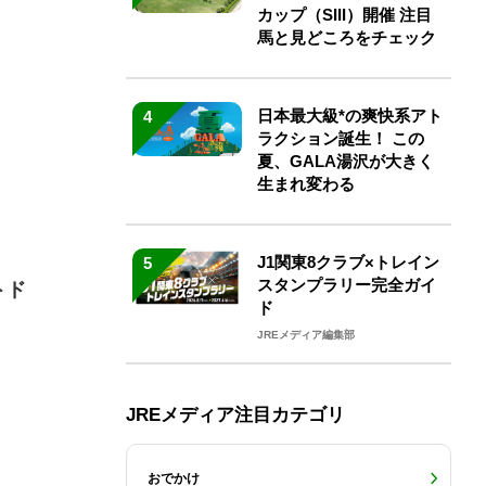
カップ（SIII）開催 注目
馬と見どころをチェック
日本最大級*の爽快系アト
4
ラクション誕生！ この
夏、GALA湯沢が大きく
生まれ変わる
J1関東8クラブ×トレイン
5
スタンプラリー完全ガイ
トド
ド
JREメディア編集部
JREメディア注目カテゴリ
おでかけ