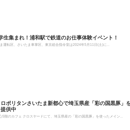
)小中学生集まれ！浦和駅で鉄道のお仕事体験イベント！
運転区、さいたま車掌区、東京総合指令室は2024年5月11日(土)に...
トロポリタンさいたま新都心で埼玉県産「彩の国黒豚」
を提供中
5階のカフェ クロスヤードにて、埼玉県産の「彩の国黒豚」を使ったメイン...