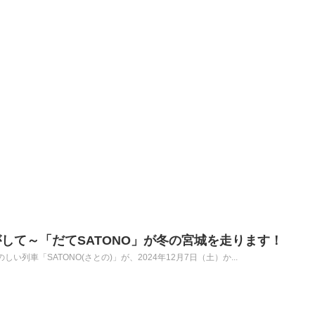
して～「だてSATONO」が冬の宮城を走ります！
い列車「SATONO(さとの)」が、2024年12月7日（土）か...