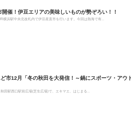
市開催！伊豆エリアの美味しいものが勢ぞろい！！
)までJR横浜駅中央北改札内で伊豆産直市を行います。今回は熱海で有...
ど市12月「冬の秋田を大発信！～鍋にスポーツ・アウ
6:00に秋田駅西口駅前広場(芝生広場)で、エキマエ、はじまる...