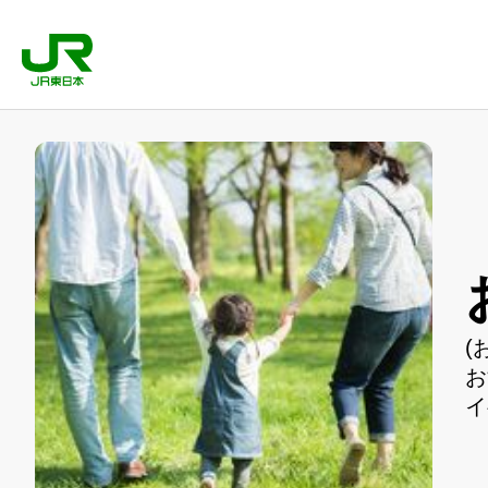
(
お
イ