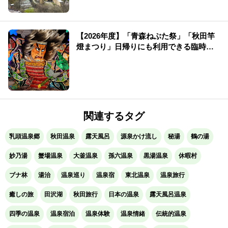
【2026年度】「青森ねぶた祭」「秋田竿
燈まつり」日帰りにも利用できる臨時新
幹線！
関連するタグ
乳頭温泉郷
秋田温泉
露天風呂
源泉かけ流し
秘湯
鶴の湯
妙乃湯
蟹場温泉
大釜温泉
孫六温泉
黒湯温泉
休暇村
ブナ林
湯治
温泉巡り
温泉宿
東北温泉
温泉旅行
癒しの旅
田沢湖
秋田旅行
日本の温泉
露天風呂温泉
四季の温泉
温泉宿泊
温泉体験
温泉情緒
伝統的温泉