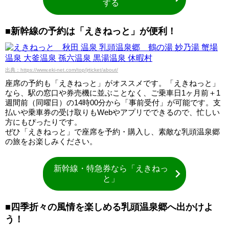
する
■新幹線の予約は「えきねっと」が便利！
出典：https://www.eki-net.com/top/jrticket/about/
座席の予約も「えきねっと」がオススメです。「えきねっと」
なら、駅の窓口や券売機に並ぶことなく、ご乗車日1ヶ月前＋1
週間前（同曜日）の14時00分から「事前受付」が可能です。支
払いや乗車券の受け取りもWebやアプリでできるので、忙しい
方にもぴったりです。
ぜひ「えきねっと」で座席を予約・購入し、素敵な乳頭温泉郷
の旅をお楽しみください。
新幹線・特急券なら「えきねっ
と」
■四季折々の風情を楽しめる乳頭温泉郷へ出かけよ
う！