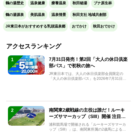
鶴の湯歴史
温泉健康
療養温泉
秋田秘湯
ブナ原生林
鶴の湯源泉
美肌温泉
温泉情景
秋田支社 地域共創部
JR東日本がおすすめする乳頭温泉郷
おでかけ
秋田おでかけ
アクセスランキング
7月31日発売！第2回「大人の休日倶楽
1
部パス」で初秋の旅へ
JR東日本では、大人の休日倶楽部会員限定の
「大人の休日倶楽部パス」を2026年7月31日
(金)～9月7日...
南関東2歳戦線の主役は誰だ！ルーキ
2
ーズサマーカップ（SIII）開催 注目馬
と見どころをチェック
浦和競馬場で開催される「ルーキーズサマーカ
ップ（SIII）」は、南関東所属の2歳馬による注
目の重賞競走（...