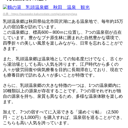
出典：https://tazawako-kakunodate.com/ja/category/spa
乳頭温泉郷は秋田県仙北市田沢湖にある温泉地で、毎年約15万
人の宿泊客が訪れています。
この温泉郷は、標高600～800ｍに位置し、7つの温泉宿が点在
しています。豊かなブナ原生林に囲まれた自然豊かな環境で、
四季折々の美しい風景を楽しみながら、日常を忘れることがで
きます。
また、乳頭温泉郷は温泉地としての知名度だけでなく、古くか
ら湯治場としても高い人気を誇ります。江戸時代から多くの
人々が疲労回復や病気療養を目的に長期滞在しており、現在で
も療養目的で訪れる人々が多いことが特徴です。
さらに、乳頭温泉郷の大きな特徴の一つは、1つの温泉郷内に
10種類以上の源泉が存在することです。7つの宿それぞれが独
自の源泉を持ち、泉質も異なるため、多様な温泉体験を楽しめ
ます。
加えて、7つの宿すべてに入浴できる「湯めぐり帖」（2,500
円・こども1,000円）を購入すれば、温泉宿を巡ることができ、
こちらも高い人気を誇っています。