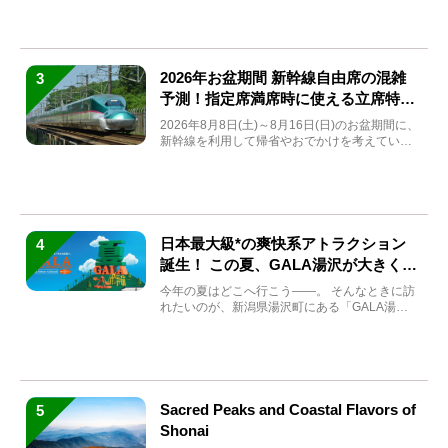
2026年お盆期間 新幹線自由席の混雑
3
予測！指定席満席時に使える立席特急
券も解説
2026年8月8日(土)～8月16日(日)のお盆期間に、
新幹線を利用して帰省やおでかけを考えている
方もい...
日本最大級*の爽快系アトラクション
4
誕生！ この夏、GALA湯沢が大きく生
まれ変わる
今年の夏はどこへ行こう――。 そんなときに訪
れたいのが、新潟県湯沢町にある「GALA湯
沢」。2026年...
Sacred Peaks and Coastal Flavors of
5
Shonai