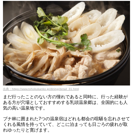
出典：https://www.tohokukanko.jp/dining/detail_31.html
まだ行ったことのない方の憧れであると同時に、行った経験が
ある方が穴場としておすすめする乳頭温泉郷は、全国的にも人
気の高い温泉地です。
ブナ林に囲まれた7つの温泉宿はどれも都会の喧騒を忘れさせて
くれる風情を持っていて、どこに泊まっても日ごろの疲れが取
れゆったりと寛げます。