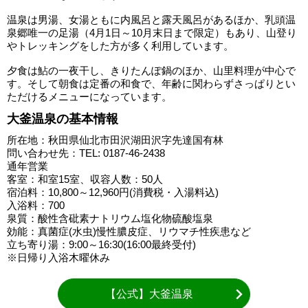
温泉は男湯、女湯ともに内風呂と露天風呂があるほか、乳頭温
泉郷唯一の足湯（4月1日～10月末日まで限定）もあり、山登り
やトレッキングをした方が多く利用しています。
夕食は鮎の一夜干し、きりたんぽ鍋のほか、山里料理が中心で
す。そして朝食は定番の和食で、年齢に関わらずさっぱりとい
ただけるメニューになっています。
大釜温泉の基本情報
所在地：秋田県仙北市田沢湖田沢字先達国有林
問い合わせ先：TEL: 0187-46-2438
通年営業
客室：和室15室、収容人数：50人
宿泊料：10,800～12,960円(消費税・入湯料込)
入浴料：700
泉質：酸性含砒素ナトリウム塩化物硫酸塩泉
効能：真菌症(水虫)慢性膿皮症、リウマチ性疾患など
立ち寄り湯：9:00～16:30(16:00最終受付)
※日帰り入浴木曜休み
【公式】大釜温泉