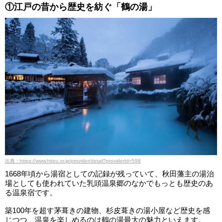
①江戸の昔から歴史を紡ぐ「鶴の湯」
出典：https://www.hitou.or.jp/provider/detail?providerId=598
1668年頃から湯宿としての記録が残っていて、秋田藩主の湯治
場としても使われていた乳頭温泉郷のなかでもっとも歴史のあ
る温泉宿です。
築100年を超す茅葺きの建物、杉皮葺きの湯小屋など歴史を感
じつつ、温泉を楽しめるのは鶴の湯最大の魅力といえます。