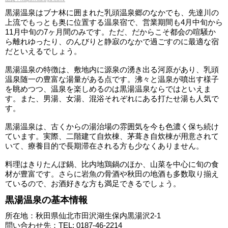
黒湯温泉はブナ林に囲まれた乳頭温泉郷のなかでも、先達川の
上流でもっとも奥に位置する温泉宿で、営業期間も4月中旬から
11月中旬の7ヶ月間のみです。ただ、だからこそ都会の喧騒か
ら離れゆったり、のんびりと静寂のなかで過ごすのに最適な宿
だといえるでしょう。
黒湯温泉の特徴は、敷地内に源泉の湧き出る河原があり、乳頭
温泉随一の豊富な湯量がある点です。沸々と温泉が噴出す様子
を眺めつつ、温泉を楽しめるのは黒湯温泉ならではといえま
す。また、男湯、女湯、混浴それぞれにある打たせ湯も人気で
す。
黒湯温泉は、古くからの湯治場の雰囲気を今も色濃く保ち続け
ています。実際、二階建て自炊棟、茅葺き自炊棟が用意されて
いて、療養目的で長期滞在される方も少なくありません。
料理はきりたんぽ鍋、比内地鶏鍋のほか、山菜を中心に旬の食
材が豊富です。さらに岩魚の骨酒や秋田の地酒も多数取り揃え
ているので、お酒好きな方も満足できるでしょう。
黒湯温泉の基本情報
所在地：秋田県仙北市田沢湖生保内黒湯沢2-1
問い合わせ先：TEL: 0187-46-2214