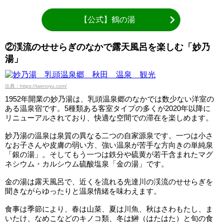
【公式】鶴の湯
②渓流のせせらぎのなかで露天風呂を楽しむ「妙乃
湯」
出典：https://taenoyu.com/
1952年開業の妙乃湯は、乳頭温泉郷のなかでは数少ない洋室の
ある温泉宿です。5種類ある客室タイプの多くが2020年以降に
リニューアルされており、快適な空間での滞在を楽しめます。
妙乃湯の温泉は泉質の異なる二つの自家源泉です。一つは小さ
なお子さんや皮膚の弱い方、強い温泉が苦手な方向きの単純泉
「銀の湯」。そしてもう一つは鉄分や硫黄が若干含まれたマグ
ネシウム・カルシウム硫酸塩泉「金の湯」です。
金の湯は露天風呂で、近くを流れる先達川の渓流のせせらぎを
聞きながらゆったりと温泉情緒を味わえます。
食事は季節により、春は山菜、夏は川魚、秋はさわもたし、ま
いたけ、なめこなどのキノコ類、冬は鰰（はたはた）と旬の食