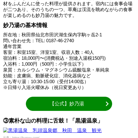
材をふんだんに使った料理が提供されます。宿内には食事会場
が二つあり、そのうちの一つ、草庵は渓流を眺めながらの食事
が楽しめるのも妙乃湯の魅力です。
妙乃湯の基本情報
所在地：秋田県仙北市田沢湖生保内字駒ヶ岳2-1
問い合わせ先：TEL: 0187-46-2740
通年営業
客室：和室15室、洋室1室、収容人数：40人
宿泊料：18,000円〜(消費税込・別途入湯税150円)
入浴料：1,000円（500円：小学生以下）
泉質：カルシウム・マグネシウム硫酸塩泉・単純泉
効能：皮膚病、動脈硬化症、消化器病など
立ち寄り湯：10:30-15:00（受付14:00迄）
※日帰り入浴火曜休み（祝日変更あり）
【公式】妙乃湯
③素朴な山の料理に舌鼓！「黒湯温泉」
出典：https://kuroyu.com/