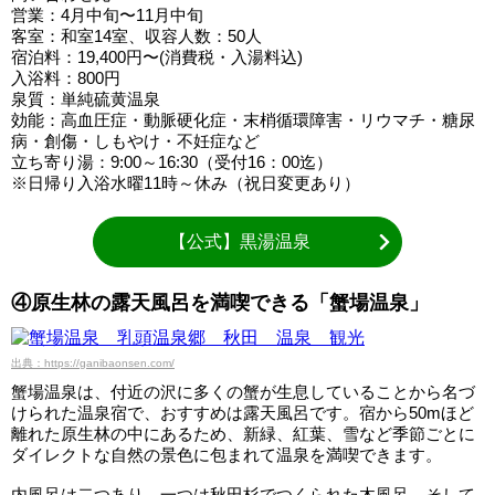
営業：4月中旬〜11月中旬
客室：和室14室、収容人数：50人
宿泊料：19,400円〜(消費税・入湯料込)
入浴料：800円
泉質：単純硫黄温泉
効能：高血圧症・動脈硬化症・末梢循環障害・リウマチ・糖尿
病・創傷・しもやけ・不妊症など
立ち寄り湯：9:00～16:30（受付16：00迄）
※日帰り入浴水曜11時～休み（祝日変更あり）
【公式】黒湯温泉
④原生林の露天風呂を満喫できる「蟹場温泉」
出典：https://ganibaonsen.com/
蟹場温泉は、付近の沢に多くの蟹が生息していることから名づ
けられた温泉宿で、おすすめは露天風呂です。宿から50mほど
離れた原生林の中にあるため、新緑、紅葉、雪など季節ごとに
ダイレクトな自然の景色に包まれて温泉を満喫できます。
内風呂は二つあり、一つは秋田杉でつくられた木風呂、そして