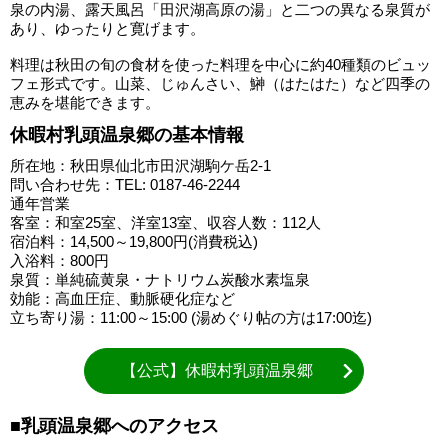
泉の内湯、露天風呂「田沢湖高原の湯」と二つの異なる泉質が
あり、ゆったりと寛げます。
料理は秋田の旬の食材を使った料理を中心に約40種類のビュッ
フェ形式です。山菜、じゅんさい、鰰（はたはた）など四季の
恵みを堪能できます。
休暇村乳頭温泉郷の基本情報
所在地：秋田県仙北市田沢湖駒ケ岳2-1
問い合わせ先：TEL: 0187-46-2244
通年営業
客室：和室25室、洋室13室、収容人数：112人
宿泊料：14,500～19,800円(消費税込)
入浴料：800円
泉質：単純硫黄泉・ナトリウム炭酸水素塩泉
効能：高血圧症、動脈硬化症など
立ち寄り湯：11:00～15:00 (湯めぐり帖の方は17:00迄)
【公式】休暇村乳頭温泉郷
■乳頭温泉郷へのアクセス