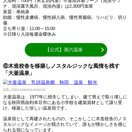
入浴料：700円（男女別内湯）※湯浴み着ゾーン（混浴サウ
ナ、混浴露天風呂、混浴内湯）は2,300円加算
泉質：単純泉
効能：慢性皮膚病、慢性婦人病、慢性胃腸病、リハビリ、切り
傷
立ち寄り湯：11:00～15:00
※日帰り入浴毎週金曜休み
【公式】孫六温泉
⑥木造校舎を移築しノスタルジックな風情を残す
「大釜温泉」
出典：https://ookama-onsen.jp/
大釜温泉は、1977年に焼失してしまい、建て替えで取り壊しに
なる秋田県由利本荘市にある小学校を建築資材として譲り受
け、移築した珍しい温泉宿です。
温泉宿として再建されたものの、そこかしこに木造校舎のノス
タルジックなイメージが残されていて、誰もが懐かしさを感じ
られる宿になっています。