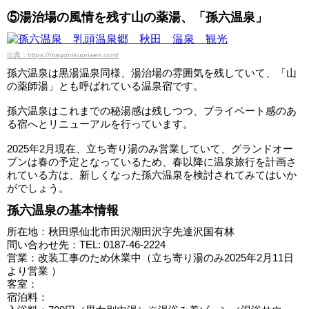
⑤湯治場の風情を残す山の薬湯、「孫六温泉」
出典：https://magorokuonsen.com/
孫六温泉は黒湯温泉同様、湯治場の雰囲気を残していて、「山
の薬師湯」とも呼ばれている温泉宿です。
孫六温泉はこれまでの秘湯感は残しつつ、プライベート感のあ
る宿へとリニューアルを行っています。
2025年2月現在、立ち寄り湯のみ営業していて、グランドオー
プンは春の予定となっているため、春以降に温泉旅行を計画さ
れている方は、新しくなった孫六温泉を検討されてみてはいか
がでしょう。
孫六温泉の基本情報
所在地：秋田県仙北市田沢湖田沢字先達沢国有林
問い合わせ先：TEL: 0187-46-2224
営業：改装工事のため休業中（立ち寄り湯のみ2025年2月11日
より営業 ）
客室：
宿泊料：