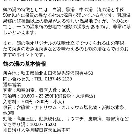
鶴の湯の特徴としては、白湯、黒湯、中の湯、滝の湯と半径
50m以内に泉質の異なる4つの源泉が湧いている点です。乳頭温
泉郷は10種類以上の源泉がある珍しい温泉地ですが、そのなか
でも、一つの温泉宿の敷地で4種類の源泉があるのは、非常に珍
しいといえます。
また、鶴の湯オリジナルの味噌仕立てでつくられる山の芋鍋、
たて焼きの岩魚塩焼きなどを味わえるのも鶴の湯ならではのお
すすめポイントです。
鶴の湯の基本情報
所在地：秋田県仙北市田沢湖先達沢国有林50
問い合わせ先：TEL: 0187-46-2139
通年営業
客室：和室34室、収容人数：80人
宿泊料：10,600～23,250円(消費税・入湯料込)
入浴料：700円（300円：小人）
泉質：含硫黄・ナトリウム・カルシウム塩化物・炭酸水素泉、
他3種
効能：高血圧症、動脈硬化症、リウマチ、皮膚病、糖尿病など
立ち寄り湯：10:00～15:00
※日帰り入浴月曜日露天風呂不可