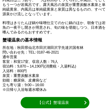
もう一つが岩風呂です。露天風呂の泉質が重曹炭酸水素泉と単
純硫黄泉、内風呂は単純硫黄泉と泉質は異なるものの、すべて
源泉かけ流しとなっています。
料理はきりたんぽ鍋や味噌仕立てのかに鍋のほか、朝食では岩
魚の一夜干し開きが用意され、旬の味を堪能しつつ、日本酒を
嗜んでみるのもおすすめです。
蟹場温泉の基本情報
所在地：秋田県仙北市田沢湖田沢字先達沢国有林
問い合わせ先：TEL: 0187-46-2021
通年営業
客室：和室17室、収容人数：76人
宿泊料：9,870～14,190円(消費税・入湯料込)
入浴料：800円
泉質：重曹炭酸水素泉
効能：糖尿病、皮膚病など
立ち寄り湯：9:00～16:00
※日帰り入浴毎週水曜休み
【公式】蟹場温泉