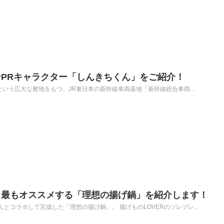
PRキャラクター「しんきちくん」をご紹介！
㎡という広大な敷地をもつ、JR東日本の新幹線車両基地「新幹線総合車両...
、最もオススメする「理想の揚げ鍋」を紹介します！
とコラボして完成した「理想の揚げ鍋」。 揚げものLOVERのツレヅレ...