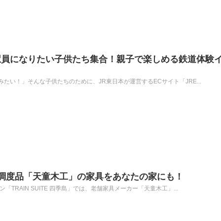
駅員になりたい子供たち集合！親子で楽しめる鉄道体験
たい！」そんな子供たちのために、JR東日本が運営するECサイト「JRE...
四季島の調度品「天童木工」の家具をあなたの家にも！
TRAIN SUITE 四季島」では、老舗家具メーカー「天童木工」...