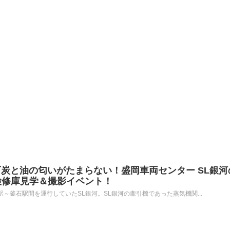
炭と油の匂いがたまらない！盛岡車両センター SL銀河
SL検修庫見学＆撮影イベント！
駅～釜石駅間を運行していたSL銀河。SL銀河の牽引機であった蒸気機関...