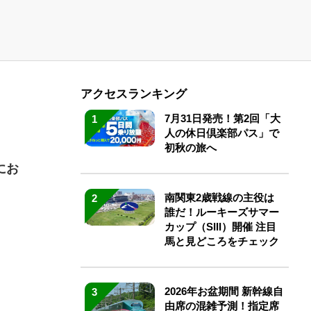
アクセスランキング
7月31日発売！第2回「大
1
人の休日倶楽部パス」で
初秋の旅へ
にお
南関東2歳戦線の主役は
2
誰だ！ルーキーズサマー
カップ（SIII）開催 注目
馬と見どころをチェック
2026年お盆期間 新幹線自
3
由席の混雑予測！指定席