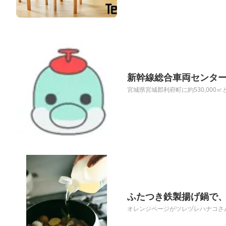
新幹線総合車両センター
宮城県宮城郡利府町に約530,000
ふたつき鉄製揚げ鍋で
オレンジページがツレヅレハナコさん