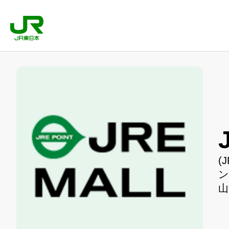
(
ン
山