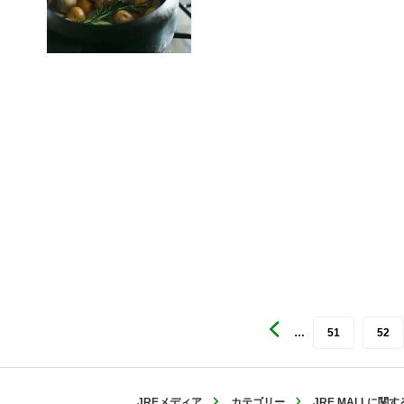
…
51
52
JREメディア
カテゴリー
JRE MALLに関