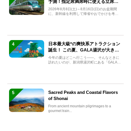
予測！指定席満席時に使える立席特
急券も解説
2026年8月8日(土)～8月16日(日)のお盆期間
に、新幹線を利用して帰省やおでかけを考え
ている方もい...
日本最大級*の爽快系アトラクション
4
誕生！ この夏、GALA湯沢が大きく
生まれ変わる
今年の夏はどこへ行こう――。 そんなときに
訪れたいのが、新潟県湯沢町にある「GALA湯
沢」。2026年...
Sacred Peaks and Coastal Flavors
5
of Shonai
From ancient mountain pilgrimages to a
gourmet train...