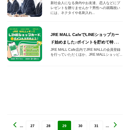
新社会人になる身内やお友達、恋人などにプ
レゼントを贈りませんか？男性への就職祝い
には、ネクタイや名刺入れ...
JRE MALL CafeでLINEショップカー
ド始めました♪ポイントを貯めて特典ゲ
ット！
JRE MALL Cafe店内でJRE MALLの会員登録
を行っていただくほか、JRE MALLショッピ...
…
27
28
29
30
31
…