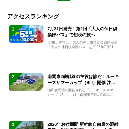
アクセスランキング
7月31日発売！第2回「大人の休日倶
1
楽部パス」で初秋の旅へ
JR東日本では、大人の休日倶楽部会員限定の
「大人の休日倶楽部パス」を2026年7月31日
(金)～9月7日...
南関東2歳戦線の主役は誰だ！ルーキ
2
ーズサマーカップ（SIII）開催 注目
馬と見どころをチェック
浦和競馬場で開催される「ルーキーズサマー
カップ（SIII）」は、南関東所属の2歳馬によ
る注目の重賞競走（...
2026年お盆期間 新幹線自由席の混雑
3