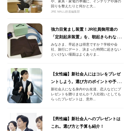
や、家具・家電の準備に、インテリアや身の
回りを整えたりと何かと大...
JRE MALL鉄道編集部
強力目覚まし装置！JR社員御用達の
「定刻起床装置」を、朝起きられない
人へご紹介！
みなさま、早起きは得意ですか？学校や会
社、旅行にデート、決まった時間に起きない
といけない場面はよくありま...
【女性編】新社会人にはコレをプレゼ
ントしよう。選び方のポイントや予算
も解説！
新社会人になる身内やお友達、恋人などにプ
レゼントを贈りませんか？入社祝いとしても
らったプレゼントは、意外...
【男性編】新社会人へのプレゼントは
これ。選び方と予算も紹介！