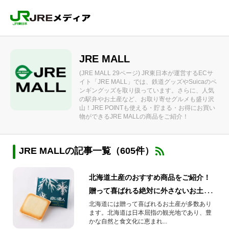
JRE MALL
(JRE MALL 29ページ) JR東日本が運営するECサ
イト「JRE MALL」では、鉄道グッズやSuicaのペ
ンギングッズを取り扱っています。さらに、人気
の駅弁やお土産など、お取り寄せグルメも盛り沢
山！JRE POINTも使える・貯まる・お得にお買い
物ができるJRE MALLの商品をご紹介！
JRE MALLの記事一覧（605件）
北海道土産のおすすめ商品をご紹介！
贈って喜ばれる絶対に外さないお土産
とは？？
北海道には贈って喜ばれるお土産が多数あり
ます。北海道は日本屈指の観光地であり、豊
かな自然と食文化に恵まれ...