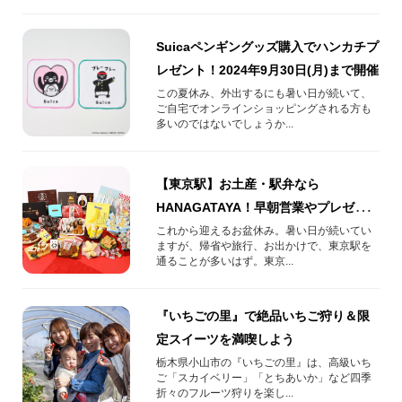
Suicaペンギングッズ購入でハンカチプ
レゼント！2024年9月30日(月)まで開催
この夏休み、外出するにも暑い日が続いて、
ご自宅でオンラインショッピングされる方も
多いのではないでしょうか...
【東京駅】お土産・駅弁なら
HANAGATAYA！早朝営業やプレゼン
トキャンペーンも開催
これから迎えるお盆休み。暑い日が続いてい
ますが、帰省や旅行、お出かけで、東京駅を
通ることが多いはず。東京...
『いちごの里』で絶品いちご狩り＆限
定スイーツを満喫しよう
栃木県小山市の『いちごの里』は、高級いち
ご「スカイベリー」「とちあいか」など四季
折々のフルーツ狩りを楽し...