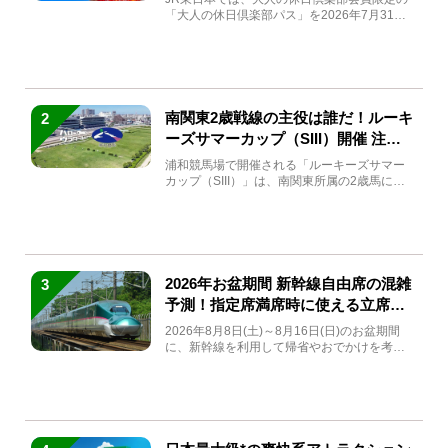
「大人の休日倶楽部パス」を2026年7月31日
(金)～9月7日...
南関東2歳戦線の主役は誰だ！ルーキ
2
ーズサマーカップ（SIII）開催 注目
馬と見どころをチェック
浦和競馬場で開催される「ルーキーズサマー
カップ（SIII）」は、南関東所属の2歳馬によ
る注目の重賞競走（...
2026年お盆期間 新幹線自由席の混雑
3
予測！指定席満席時に使える立席特
急券も解説
2026年8月8日(土)～8月16日(日)のお盆期間
に、新幹線を利用して帰省やおでかけを考え
ている方もい...