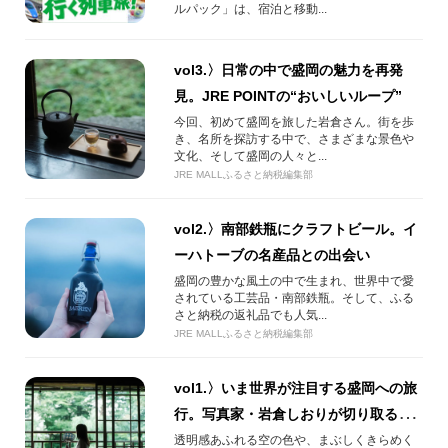
ルパック」は、宿泊と移動...
vol3.〉日常の中で盛岡の魅力を再発
見。JRE POINTの“おいしいループ”
今回、初めて盛岡を旅した岩倉さん。街を歩
き、名所を探訪する中で、さまざまな景色や
文化、そして盛岡の人々と...
JRE MALLふるさと納税編集部
vol2.〉南部鉄瓶にクラフトビール。イ
ーハトーブの名産品との出会い
盛岡の豊かな風土の中で生まれ、世界中で愛
されている工芸品・南部鉄瓶。そして、ふる
さと納税の返礼品でも人気...
JRE MALLふるさと納税編集部
vol1.〉いま世界が注目する盛岡への旅
行。写真家・岩倉しおりが切り取る東
北の街。
透明感あふれる空の色や、まぶしくきらめく