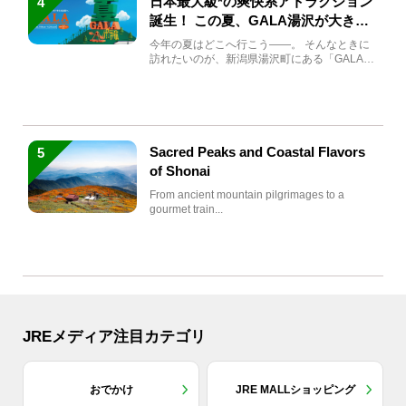
日本最大級*の爽快系アトラクション
4
誕生！ この夏、GALA湯沢が大きく
生まれ変わる
今年の夏はどこへ行こう――。 そんなときに
訪れたいのが、新潟県湯沢町にある「GALA湯
沢」。2026年...
Sacred Peaks and Coastal Flavors
5
of Shonai
From ancient mountain pilgrimages to a
gourmet train...
JREメディア注目カテゴリ
おでかけ
JRE MALLショッピング