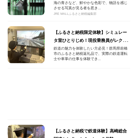
海の青さなど、鮮やかな色彩で、物語を感じ
させる写真が見る者を惹き...
JRE MALLふるさと納税編集部
【ふるさと納税限定体験】シミュレー
タ室ひとりじめ！現役乗務員がレクチ
ャー！あなたの運転で出発進行！
鉄道の魅力を体験したい方必見！群馬県前橋
市のふるさと納税返礼品で、実際の鉄道運転
士や車掌の仕事を体験でき...
【ふるさと納税で鉄道体験】高崎総合