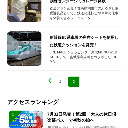
訓練センターシミュレータ体験
鉄道ファン必見！群馬県桐生市のふるさと納
税返礼品として、鉄道の運転士や車掌の仕事
を体験できるシミュレータ...
新幹線E5系車両の座席シートを使用し
た鉄道クッションを発売！
JRE MALL ショッピング「東北MONO WEB
SHOP」で、宮城県利府町とコラボしたJRE
MA...
1
2
アクセスランキング
7月31日発売！第2回「大人の休日倶
1
楽部パス」で初秋の旅へ
JR東日本では、大人の休日倶楽部会員限定の