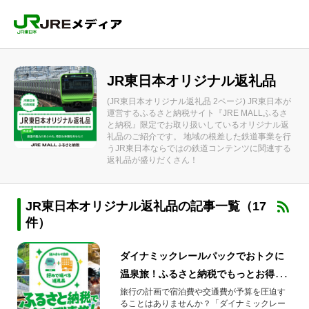
JR東日本オリジナル返礼品
(JR東日本オリジナル返礼品 2ページ) JR東日本が
運営するふるさと納税サイト『JRE MALLふるさ
と納税』限定でお取り扱いしているオリジナル返
礼品のご紹介です。 地域の根差した鉄道事業を行
うJR東日本ならではの鉄道コンテンツに関連する
返礼品が盛りだくさん！
JR東日本オリジナル返礼品の記事一覧（17
件）
ダイナミックレールパックでおトクに
温泉旅！ふるさと納税でもっとお得に
なる方法をご紹介
旅行の計画で宿泊費や交通費が予算を圧迫す
ることはありませんか？「ダイナミックレー