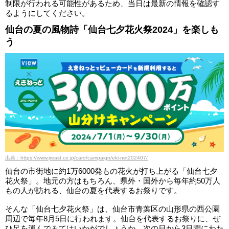
制限が行われる可能性があるため、当日は最新の情報を確認す
るようにしてください。
仙台の夏の風物詩「仙台七夕花火祭2024」を楽しも
う
出典：https://www.jreast.co.jp/card/campaign/eki-net202407/
仙台の市街地に約1万6000発もの花火が打ち上がる「仙台七夕
花火祭」。地元の方はもちろん、県外・国外から毎年約50万人
もの人が訪れる、仙台の夏を代表するお祭りです。
そんな「仙台七夕花火祭」は、仙台市青葉区の山形県の西公園
周辺で毎年8月5日に行われます。仙台を代表するお祭りに、ぜ
ひ足を運んでみてはいかがでしょうか。次の日から3日間にわた