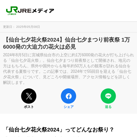
更新日： 2025年05月09日
【仙台七夕花火祭2024】仙台七夕まつり前夜祭 1万
6000発の大迫力の花火は必見
2024年8月5日に宮城県仙台市の上空に約1万6000発の花火が打ち上げられ
る「仙台七夕花火祭」。仙台七夕まつり前夜祭として開催され、地元の
方はもちろん、県外や国外からも毎年約50万人もの観客が訪れる仙台を
代表する夏祭りです。この記事では、2024年で55回目を迎える「仙台七
夕花火祭」について、見どころや開催場所、アクセス情報などを詳しく
解説します。
ポスト
シェア
送る
「仙台七夕花火祭2024」ってどんなお祭り？