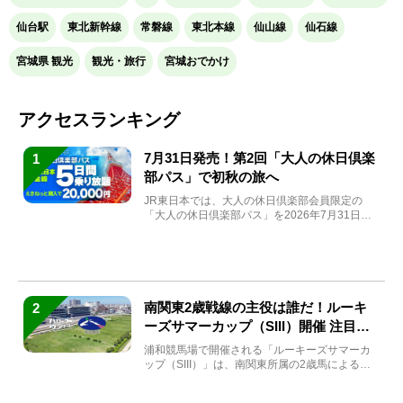
仙台駅
東北新幹線
常磐線
東北本線
仙山線
仙石線
宮城県 観光
観光・旅行
宮城おでかけ
アクセスランキング
7月31日発売！第2回「大人の休日倶楽
1
部パス」で初秋の旅へ
JR東日本では、大人の休日倶楽部会員限定の
「大人の休日倶楽部パス」を2026年7月31日
(金)～9月7日...
南関東2歳戦線の主役は誰だ！ルーキ
2
ーズサマーカップ（SIII）開催 注目馬
と見どころをチェック
浦和競馬場で開催される「ルーキーズサマーカ
ップ（SIII）」は、南関東所属の2歳馬による注
目の重賞競走（...