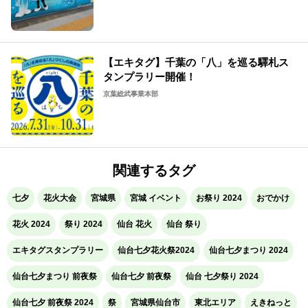
【エキタグ】千葉の「八」を巡る驛札ス
タンプラリー開催！
京葉総武事業本部
関連するタグ
七夕
花火大会
宮城県
宮城 イベント
お祭り 2024
おでかけ
花火 2024
祭り 2024
仙台 花火
仙台 祭り
エキタグスタンプラリー
仙台七夕花火祭2024
仙台七夕まつり 2024
仙台七夕まつり 前夜祭
仙台七夕 前夜祭
仙台 七夕祭り 2024
仙台七夕 前夜祭 2024
祭
宮城県仙台市
東北エリア
えきねっと