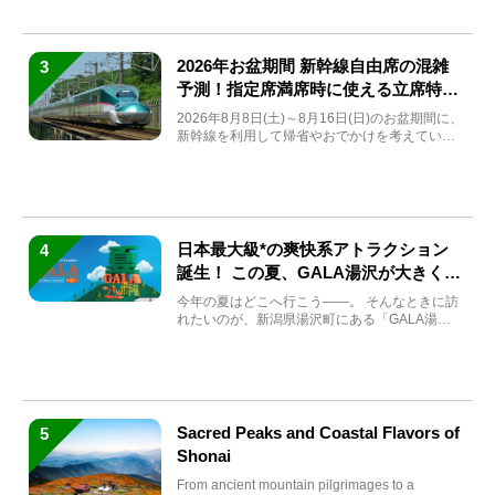
2026年お盆期間 新幹線自由席の混雑
3
予測！指定席満席時に使える立席特急
券も解説
2026年8月8日(土)～8月16日(日)のお盆期間に、
新幹線を利用して帰省やおでかけを考えている
方もい...
日本最大級*の爽快系アトラクション
4
誕生！ この夏、GALA湯沢が大きく生
まれ変わる
今年の夏はどこへ行こう――。 そんなときに訪
れたいのが、新潟県湯沢町にある「GALA湯
沢」。2026年...
Sacred Peaks and Coastal Flavors of
5
Shonai
From ancient mountain pilgrimages to a