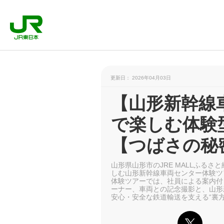
更新日： 2026年04月03日
【山形新幹線
で楽しむ体験
【つばさの秘
山形県山形市のJRE MALLふる
しむ山形新幹線車両センター体験ツ
体験ツアーでは、社員による案内付
ーナー、車両との記念撮影と、山形
安心・安全な鉄道輸送を支える“裏