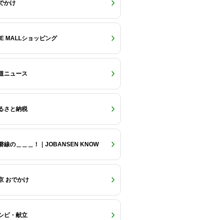
でかけ
RE MALLショッピング
道ニュース
るさと納税
磐線の＿＿＿！｜JOBANSEN KNOW
京 おでかけ
シピ・献立