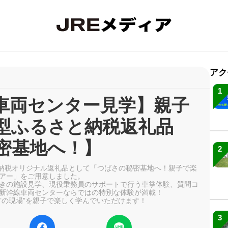
アク
1
車両センター見学】親子
型ふるさと納税返礼品
密基地へ！】
2
さと納税オリジナル返礼品として「つばさの秘密基地へ！親子で楽
アー」をご用意しました。
きの施設見学、現役乗務員のサポートで行う車掌体験、質問コ
新幹線車両センターならではの特別な体験が満載！
方の現場”を親子で楽しく学んでいただけます！
3