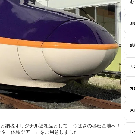
お
J
鉄
ふ
常
東
ふるさと納税オリジナル返礼品として「つばさの秘密基地へ！
ンター体験ツアー」をご用意しました。
レ