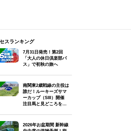
セスランキング
7月31日発売！第2回
「大人の休日倶楽部パ
ス」で初秋の旅へ
南関東2歳戦線の主役は
誰だ！ルーキーズサマ
ーカップ（SIII）開催
注目馬と見どころをチ
ェック
2026年お盆期間 新幹線
自由席の混雑予測！指