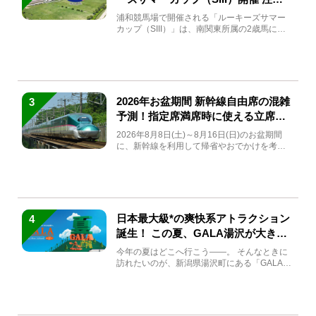
馬と見どころをチェック
浦和競馬場で開催される「ルーキーズサマー
カップ（SIII）」は、南関東所属の2歳馬によ
る注目の重賞競走（...
2026年お盆期間 新幹線自由席の混雑
3
予測！指定席満席時に使える立席特
急券も解説
2026年8月8日(土)～8月16日(日)のお盆期間
に、新幹線を利用して帰省やおでかけを考え
ている方もい...
日本最大級*の爽快系アトラクション
4
誕生！ この夏、GALA湯沢が大きく
生まれ変わる
今年の夏はどこへ行こう――。 そんなときに
訪れたいのが、新潟県湯沢町にある「GALA湯
沢」。2026年...