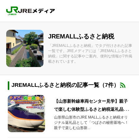
JREMALLふるさと納税
「JREMALLふるさと納税」でタグ付けされた記事
一覧です。JREメディアには「JREMALLふるさと
納税」に関する記事やご案内、便利な情報が7件掲
載されています。
JREMALLふるさと納税の記事一覧（7件）
【山形新幹線車両センター見学】親子
で楽しむ体験型ふるさと納税返礼品
【つばさの秘密基地へ！】
山形県山形市のJRE MALLふるさと納税オリ
ジナル返礼品として「つばさの秘密基地へ！
親子で楽しむ山形新...