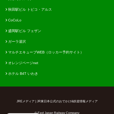
秋田駅ビル トピコ・アルス
CoCoLo
盛岡駅ビル フェザン
ガーラ湯沢
マルチエキューブWEB（ロッカー予約サイト）
オレンジページnet
ホテル B4T いわき
JREメディア | JR東日本公式のおでかけ&鉄道情報メディア
© East Japan Railway Company