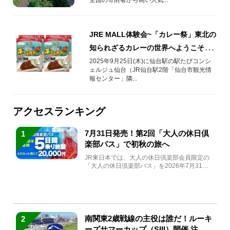
JRE MALL体験会~「カレー祭」東北の
知られざるカレーの世界へようこそ~を
開催します！
2025年9月25日(木)に仙台駅の駅たびコンシ
ェルジュ仙台（JR仙台駅2階「仙台市観光情
報センター」隣...
アクセスランキング
7月31日発売！第2回「大人の休日倶
1
楽部パス」で初秋の旅へ
JR東日本では、大人の休日倶楽部会員限定の
「大人の休日倶楽部パス」を2026年7月31日
(金)～9月7日...
南関東2歳戦線の主役は誰だ！ルーキ
2
ーズサマーカップ（SIII）開催 注目