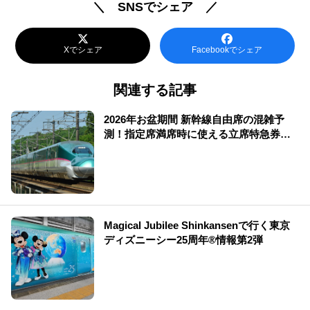
＼ SNSでシェア ／
Xでシェア
Facebookでシェア
関連する記事
2026年お盆期間 新幹線自由席の混雑予
測！指定席満席時に使える立席特急券も
解説
Magical Jubilee Shinkansenで行く東京
ディズニーシー25周年®情報第2弾