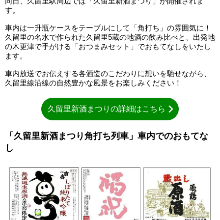
同日、久留里駅周辺では「久留里新酒まつり」が開催されま
す。
車内は一升瓶ケースをテーブルにして「角打ち」の雰囲気に！
久留里の名水で作られた久留里5蔵の地酒の飲み比べと、出発地
の木更津で手がける「おつまみセット」でおもてなしをいたし
ます。
車内放送でお伝えする各酒造のこだわりに想いを馳せながら、
久留里線沿線の自然豊かな風景をお楽しみください！
久留里新酒まつりの詳細はこちら
「久留里新酒まつり角打ち列車」車内でのおもてな
し