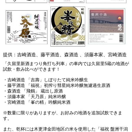
提供：吉崎酒造、藤平酒造、森酒造 、須藤本家、宮崎酒造
「久留里新酒まつり角打ち列車」の車内では久留里5蔵の地酒が
試飲・飲み比べができます！
・吉崎酒造 「吉壽」しぼりたて純米吟醸生
・藤平酒造 「福祝」初搾り彗星純米吟醸無濾過生原酒
・森酒造 「飛鶴」 蔵出し原酒
・須藤本家 「天乃原」純米吟醸
・宮崎酒造 「峯の精」吟醸純米酒
※数量に限りがありますが、お好みの地酒を追加試飲できま
す。
また、乾杯には木更津金田地区の米を使用した「福祝 盤洲干潟