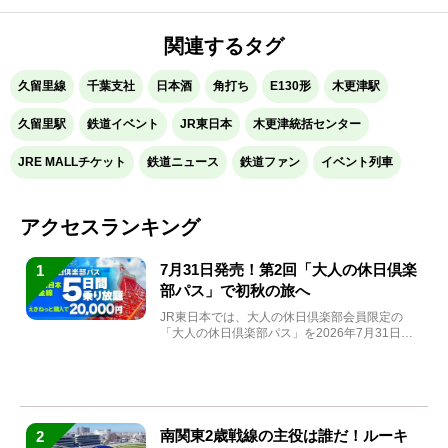
関連するタグ
久留里線
千葉支社
日本酒
角打ち
E130形
木更津駅
久留里駅
鉄道イベント
JR東日本
木更津統括センター
JRE MALLチケット
鉄道ニュース
鉄道ファン
イベント列車
アクセスランキング
7月31日発売！第2回「大人の休日倶楽
1
部パス」で初秋の旅へ
JR東日本では、大人の休日倶楽部会員限定の
「大人の休日倶楽部パス」を2026年7月31日
(金)～9月7日...
南関東2歳戦線の主役は誰だ！ルーキ
2