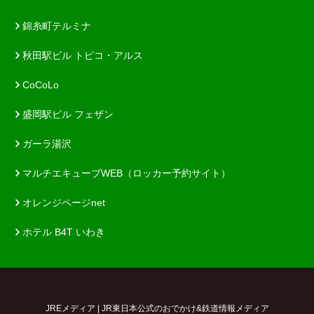
錦糸町テルミナ
秋田駅ビル トピコ・アルス
CoCoLo
盛岡駅ビル フェザン
ガーラ湯沢
マルチエキューブWEB（ロッカー予約サイト）
オレンジページnet
ホテル B4T いわき
JREメディア | JR東日本公式のおでかけ&鉄道情報メディア