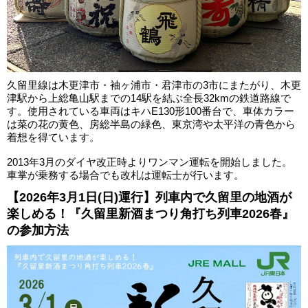
久留里線は木更津市・袖ヶ浦市・君津市の3市にまたがり、木更
津駅から上総亀山駅までの14駅を結ぶ全長32kmの鉄道路線で
す。使用されている車両はキハE130形100番台で、車体カラー
は菜の花の黄色、房総半島の緑色、東京湾や太平洋の青色から
着想を得ています。
2013年3月のダイヤ改正時よりワンマン運転を開始しました。
車掌が乗務する場合でも改札は運転士が行います。
【2026年3月1日(日)運行】列車内で久留里の地酒が
楽しめる！『久留里新酒まつり角打ち列車2026春』
の参加方法