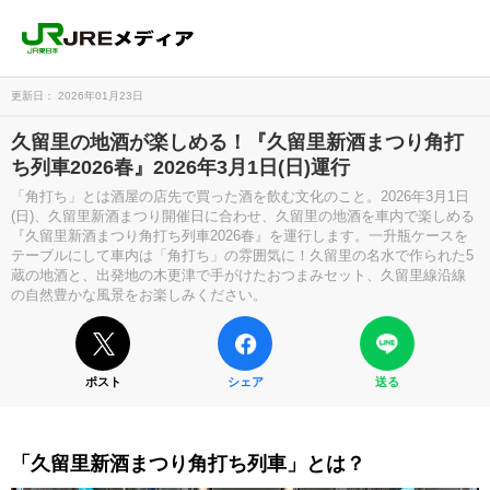
更新日： 2026年01月23日
久留里の地酒が楽しめる！『久留里新酒まつり角打
ち列車2026春』2026年3月1日(日)運行
「角打ち」とは酒屋の店先で買った酒を飲む文化のこと。2026年3月1日
(日)、久留里新酒まつり開催日に合わせ、久留里の地酒を車内で楽しめる
『久留里新酒まつり角打ち列車2026春』を運行します。一升瓶ケースを
テーブルにして車内は「角打ち」の雰囲気に！久留里の名水で作られた5
蔵の地酒と、出発地の木更津で手がけたおつまみセット、久留里線沿線
の自然豊かな風景をお楽しみください。
ポスト
シェア
送る
「久留里新酒まつり角打ち列車」とは？