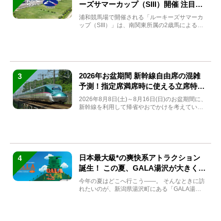
ーズサマーカップ（SIII）開催 注目馬
と見どころをチェック
浦和競馬場で開催される「ルーキーズサマーカ
ップ（SIII）」は、南関東所属の2歳馬による注
目の重賞競走（...
2026年お盆期間 新幹線自由席の混雑
3
予測！指定席満席時に使える立席特急
券も解説
2026年8月8日(土)～8月16日(日)のお盆期間に、
新幹線を利用して帰省やおでかけを考えている
方もい...
日本最大級*の爽快系アトラクション
4
誕生！ この夏、GALA湯沢が大きく生
まれ変わる
今年の夏はどこへ行こう――。 そんなときに訪
れたいのが、新潟県湯沢町にある「GALA湯
沢」。2026年...