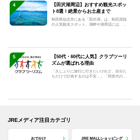
【田沢湖周辺】おすすめ観光スポッ
4
ト8選！絶景からお土産まで
秋田県仙北市にある「田沢湖」は、秋田屈指
の人気観光スポット。湖畔や湖周辺には、田
沢湖の魅力を堪能できる名...
【50代・60代に人気】クラブツーリ
5
ズムが選ばれる理由
「久しぶりに旅行に行きたいけれど、自分た
ちだけで計画するのは不安…」「同世代の方
と気兼ねなく楽しみたい」...
JREメディア注目カテゴリ
おでかけ
JRE MALLショッピング