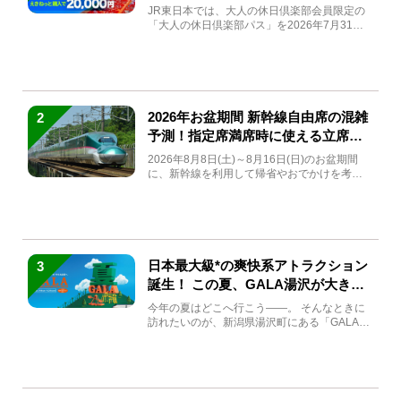
JR東日本では、大人の休日倶楽部会員限定の
「大人の休日倶楽部パス」を2026年7月31日
(金)～9月7日...
2026年お盆期間 新幹線自由席の混雑
2
予測！指定席満席時に使える立席特
急券も解説
2026年8月8日(土)～8月16日(日)のお盆期間
に、新幹線を利用して帰省やおでかけを考え
ている方もい...
日本最大級*の爽快系アトラクション
3
誕生！ この夏、GALA湯沢が大きく
生まれ変わる
今年の夏はどこへ行こう――。 そんなときに
訪れたいのが、新潟県湯沢町にある「GALA湯
沢」。2026年...