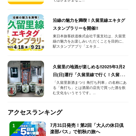
沿線の魅力を満喫！久留里線エキタグ
スタンプラリーを開催!!
東日本旅客鉄道株式会社千葉支社は、久留里
線の魅力をお楽しみいただくことを目的に、
駅スタンプアプリ「エキタ...
久留里の地酒が楽しめる‼2025年3月2
日(日)運行「久留里線で行く！久留里新
酒まつり 角打ち列車」
「久留里新酒まつり 角打ち列車」の名称にあ
る「角打ち」とは酒屋の店先で買った酒を飲
む文化をいうそうです。...
アクセスランキング
7月31日発売！第2回「大人の休日倶
1
楽部パス」で初秋の旅へ