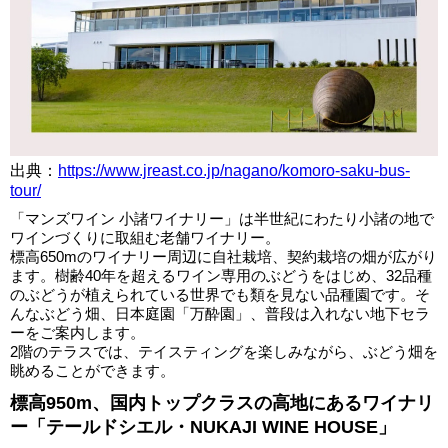
出典：
https://www.jreast.co.jp/nagano/komoro-saku-bus-
tour/
「マンズワイン 小諸ワイナリー」は半世紀にわたり小諸の地で
ワインづくりに取組む老舗ワイナリー。
標高650mのワイナリー周辺に自社栽培、契約栽培の畑が広がり
ます。樹齢40年を超えるワイン専用のぶどうをはじめ、32品種
のぶどうが植えられている世界でも類を見ない品種園です。そ
んなぶどう畑、日本庭園「万酔園」、普段は入れない地下セラ
ーをご案内します。
2階のテラスでは、テイスティングを楽しみながら、ぶどう畑を
眺めることができます。
標高950m、国内トップクラスの高地にあるワイナリ
ー「テールドシエル・NUKAJI WINE HOUSE」