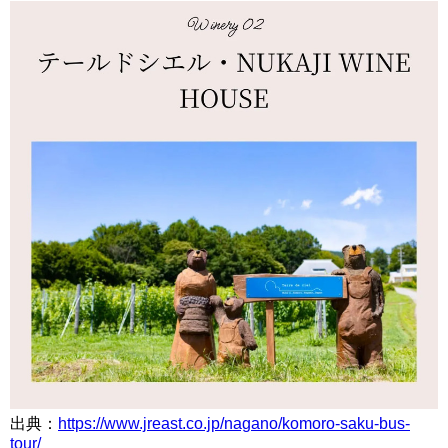
出典：
https://www.jreast.co.jp/nagano/komoro-saku-bus-
tour/