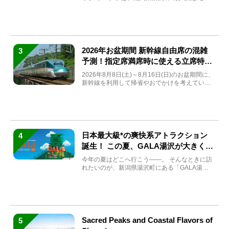
目の重賞競走（...
2026年お盆期間 新幹線自由席の混雑
3
予測！指定席満席時に使える立席特急
券も解説
2026年8月8日(土)～8月16日(日)のお盆期間に、
新幹線を利用して帰省やおでかけを考えている
方もい...
日本最大級*の爽快系アトラクション
4
誕生！ この夏、GALA湯沢が大きく生
まれ変わる
今年の夏はどこへ行こう――。 そんなときに訪
れたいのが、新潟県湯沢町にある「GALA湯
沢」。2026年...
Sacred Peaks and Coastal Flavors of
5