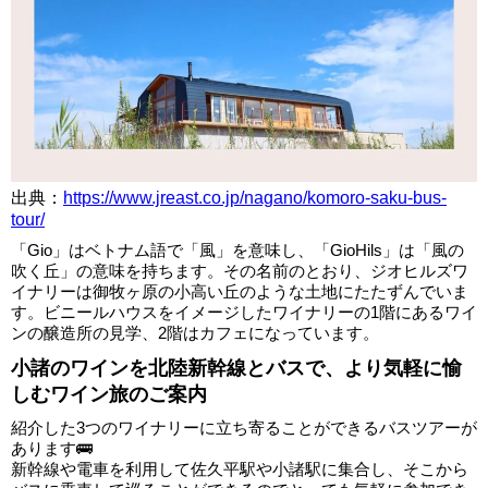
出典：
https://www.jreast.co.jp/nagano/komoro-saku-bus-
tour/
「Gio」はベトナム語で「風」を意味し、「GioHils」は「風の
吹く丘」の意味を持ちます。その名前のとおり、ジオヒルズワ
イナリーは御牧ヶ原の小高い丘のような土地にたたずんでいま
す。ビニールハウスをイメージしたワイナリーの1階にあるワイ
ンの醸造所の見学、2階はカフェになっています。
小諸のワインを北陸新幹線とバスで、より気軽に愉
しむワイン旅のご案内
紹介した3つのワイナリーに立ち寄ることができるバスツアーが
あります🚌
新幹線や電車を利用して佐久平駅や小諸駅に集合し、そこから