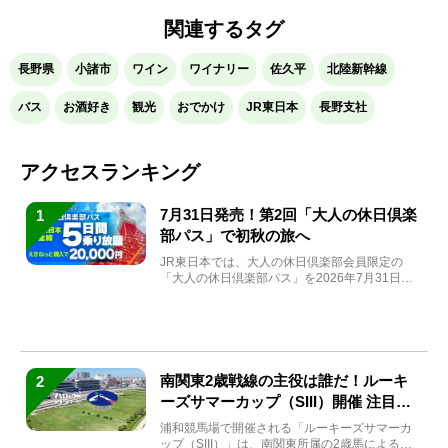
関連するタグ
長野県
小諸市
ワイン
ワイナリー
佐久平
北陸新幹線
バス
お酒好き
観光
おでかけ
JR東日本
長野支社
アクセスランキング
7月31日発売！第2回「大人の休日倶楽
1
部パス」で初秋の旅へ
JR東日本では、大人の休日倶楽部会員限定の
「大人の休日倶楽部パス」を2026年7月31日
(金)～9月7日...
南関東2歳戦線の主役は誰だ！ルーキ
2
ーズサマーカップ（SIII）開催 注目馬
と見どころをチェック
浦和競馬場で開催される「ルーキーズサマーカ
ップ（SIII）」は、南関東所属の2歳馬による注