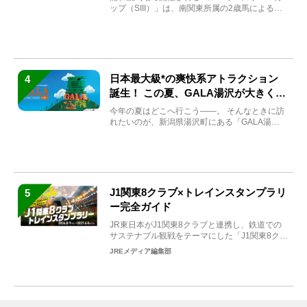
ップ（SIII）」は、南関東所属の2歳馬による注
目の重賞競走（...
日本最大級*の爽快系アトラクション
4
誕生！ この夏、GALA湯沢が大きく生
まれ変わる
今年の夏はどこへ行こう――。 そんなときに訪
れたいのが、新潟県湯沢町にある「GALA湯
沢」。2026年...
J1関東8クラブ×トレインスタンプラリ
5
ー完全ガイド
JR東日本がJ1関東8クラブと連携し、鉄道での
サステナブル観戦をテーマにした「J1関東8クラ
ブ×トレイン...
JREメディア編集部