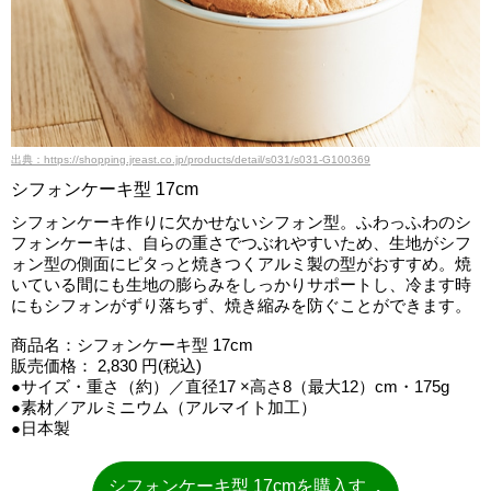
出典：https://shopping.jreast.co.jp/products/detail/s031/s031-G100369
シフォンケーキ型 17cm
シフォンケーキ作りに欠かせないシフォン型。ふわっふわのシ
フォンケーキは、自らの重さでつぶれやすいため、生地がシフ
ォン型の側面にピタっと焼きつくアルミ製の型がおすすめ。焼
いている間にも生地の膨らみをしっかりサポートし、冷ます時
にもシフォンがずり落ちず、焼き縮みを防ぐことができます。
商品名：シフォンケーキ型 17cm
販売価格： 2,830 円(税込)
●サイズ・重さ（約）／直径17 ×高さ8（最大12）cm・175g
●素材／アルミニウム（アルマイト加工）
●日本製
シフォンケーキ型 17cmを購入す