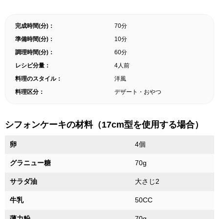
完成時間(分)：
70分
準備時間(分)：
10分
調理時間(分)：
60分
レシピ分量：
4人前
料理のスタイル：
洋風
料理区分：
デザート・おやつ
シフォンケーキの材料（17cm型を使用する場合）
卵
4個
グラニュー糖
70g
サラダ油
大さじ2
牛乳
50CC
薄力粉
70g