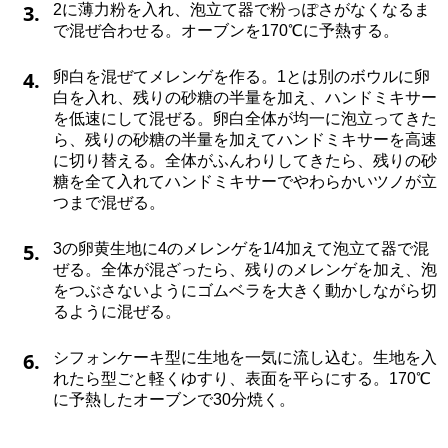
3.
2に薄力粉を入れ、泡立て器で粉っぽさがなくなるま
で混ぜ合わせる。オーブンを170℃に予熱する。
4.
卵白を混ぜてメレンゲを作る。1とは別のボウルに卵
白を入れ、残りの砂糖の半量を加え、ハンドミキサー
を低速にして混ぜる。卵白全体が均一に泡立ってきた
ら、残りの砂糖の半量を加えてハンドミキサーを高速
に切り替える。全体がふんわりしてきたら、残りの砂
糖を全て入れてハンドミキサーでやわらかいツノが立
つまで混ぜる。
5.
3の卵黄生地に4のメレンゲを1/4加えて泡立て器で混
ぜる。全体が混ざったら、残りのメレンゲを加え、泡
をつぶさないようにゴムベラを大きく動かしながら切
るように混ぜる。
6.
シフォンケーキ型に生地を一気に流し込む。生地を入
れたら型ごと軽くゆすり、表面を平らにする。170℃
に予熱したオーブンで30分焼く。