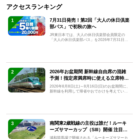
アクセスランキング
7月31日発売！第2回「大人の休日倶楽
1
部パス」で初秋の旅へ
JR東日本では、大人の休日倶楽部会員限定の
「大人の休日倶楽部パス」を2026年7月31日
(金)～9月7日...
2026年お盆期間 新幹線自由席の混雑
2
予測！指定席満席時に使える立席特急
券も解説
2026年8月8日(土)～8月16日(日)のお盆期間に、
新幹線を利用して帰省やおでかけを考えている
方もい...
南関東2歳戦線の主役は誰だ！ルーキ
3
ーズサマーカップ（SIII）開催 注目馬
と見どころをチェック
浦和競馬場で開催される「ルーキーズサマーカ