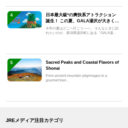
日本最大級*の爽快系アトラクション
4
誕生！ この夏、GALA湯沢が大きく生
まれ変わる
今年の夏はどこへ行こう――。 そんなときに訪
れたいのが、新潟県湯沢町にある「GALA湯
沢」。2026年...
Sacred Peaks and Coastal Flavors of
5
Shonai
From ancient mountain pilgrimages to a
gourmet train...
JREメディア注目カテゴリ