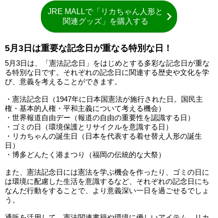
JRE MALLで「リカちゃん人形と
関連グッズ」を購入する
5月3日は重要な記念日が重なる特別な日！
5月3日は、「憲法記念日」をはじめとする多彩な記念日が重な
る特別な日です。それぞれの記念日に関連する歴史や文化を学
び、意義を考えることができます。
・憲法記念日（1947年に日本国憲法が施行された日。国民主
権・基本的人権・平和主義について考える機会）
・世界報道自由デー（報道の自由の重要性を認識する日）
・ゴミの日（環境保護とリサイクルを意識する日）
・リカちゃんの誕生日（日本を代表する着せ替え人形の誕生
日）
・博多どんたく港まつり（福岡の伝統的な大祭）
また、憲法記念日には憲法を学ぶ機会を作ったり、ゴミの日に
は環境に配慮した生活を意識するなど、それぞれの記念日にち
なんだ行動をすることで、より意義深い一日を過ごせるでしょ
う。
通販を活用して、憲法関連書籍や環境に優しいアイテム、リカ