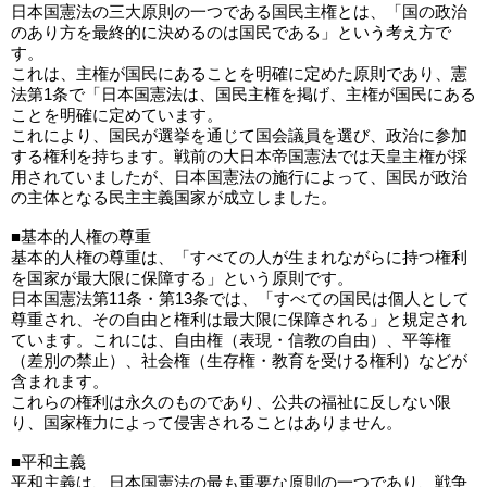
日本国憲法の三大原則の一つである国民主権とは、「国の政治
のあり方を最終的に決めるのは国民である」という考え方で
す。
これは、主権が国民にあることを明確に定めた原則であり、憲
法第1条で「日本国憲法は、国民主権を掲げ、主権が国民にある
ことを明確に定めています。
これにより、国民が選挙を通じて国会議員を選び、政治に参加
する権利を持ちます。戦前の大日本帝国憲法では天皇主権が採
用されていましたが、日本国憲法の施行によって、国民が政治
の主体となる民主主義国家が成立しました。
■基本的人権の尊重
基本的人権の尊重は、「すべての人が生まれながらに持つ権利
を国家が最大限に保障する」という原則です。
日本国憲法第11条・第13条では、「すべての国民は個人として
尊重され、その自由と権利は最大限に保障される」と規定され
ています。これには、自由権（表現・信教の自由）、平等権
（差別の禁止）、社会権（生存権・教育を受ける権利）などが
含まれます。
これらの権利は永久のものであり、公共の福祉に反しない限
り、国家権力によって侵害されることはありません。
■平和主義
平和主義は、日本国憲法の最も重要な原則の一つであり、戦争