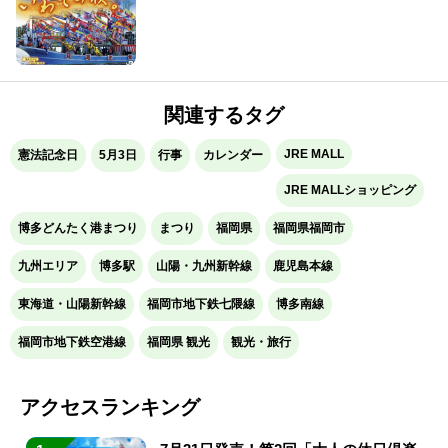
関連するタグ
JRE MALL
憲法記念日
5月3日
行事
カレンダー
JRE MALLショッピング
博多どんたく港まつり
まつり
福岡県
福岡県福岡市
九州エリア
博多駅
山陽・九州新幹線
鹿児島本線
東海道・山陽新幹線
福岡市地下鉄七隈線
博多南線
福岡市地下鉄空港線
福岡県 観光
観光・旅行
アクセスランキング