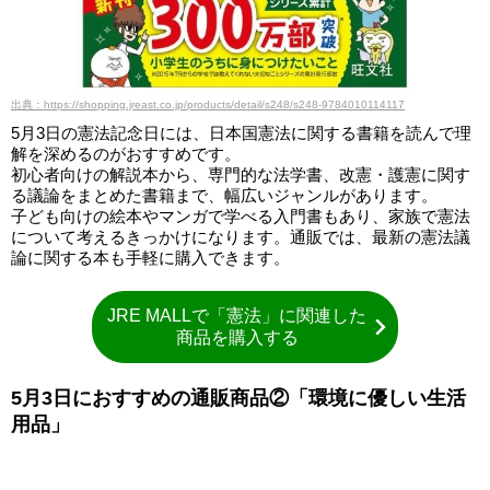
出典：https://shopping.jreast.co.jp/products/detail/s248/s248-9784010114117
5月3日の憲法記念日には、日本国憲法に関する書籍を読んで理
解を深めるのがおすすめです。
初心者向けの解説本から、専門的な法学書、改憲・護憲に関す
る議論をまとめた書籍まで、幅広いジャンルがあります。
子ども向けの絵本やマンガで学べる入門書もあり、家族で憲法
について考えるきっかけになります。通販では、最新の憲法議
論に関する本も手軽に購入できます。
JRE MALLで「憲法」に関連した
商品を購入する
5月3日におすすめの通販商品②「環境に優しい生活
用品」