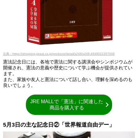
出典：https://shopping.jreast.co.jp/products/detail/s248/s248-4948022357008
憲法記念日には、各地で憲法に関する講演会やシンポジウムが
開催され、憲法の意義や歴史について学ぶ機会が提供されてい
ます。
また、家族や友人と憲法について話し合い、理解を深めるのも
良いでしょう。
JRE MALLで「憲法」に関連した
商品を購入する
5月3日の主な記念日②「世界報道自由デー」