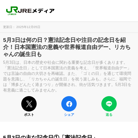
更新日： 2025年12月05日
5月3日は何の日？憲法記念日や注目の記念日を紹
介！日本国憲法の意義や世界報道自由デー、リカち
ゃんの誕生日も
5月3日は、日本の歴史や社会に関わる重要な記念日が多くあります。
「憲法記念日」として日本国憲法の意義を考え、「世界報道自由デー」
では言論の自由の大切さを再確認。また、「ゴミの日」を通じて環境問
題を意識し、「リカちゃんの誕生日」を祝う楽しみも。さらに、福岡で
は「博多どんたく港まつり」が開催され、街が活気づきます。5月3日を
有意義に過ごしてみませんか。
ポスト
シェア
送る
5月3日の主な記念日①「憲法記念日」