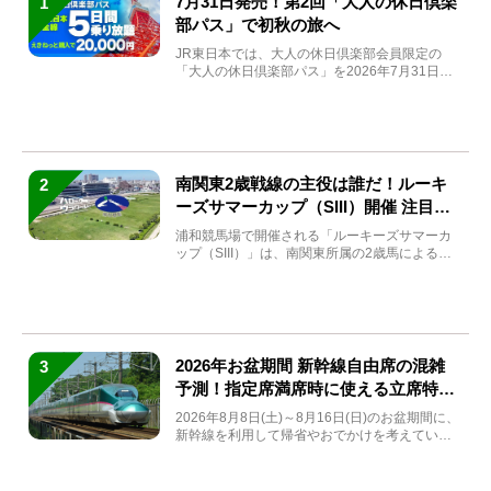
7月31日発売！第2回「大人の休日倶楽
1
部パス」で初秋の旅へ
JR東日本では、大人の休日倶楽部会員限定の
「大人の休日倶楽部パス」を2026年7月31日
(金)～9月7日...
南関東2歳戦線の主役は誰だ！ルーキ
2
ーズサマーカップ（SIII）開催 注目馬
と見どころをチェック
浦和競馬場で開催される「ルーキーズサマーカ
ップ（SIII）」は、南関東所属の2歳馬による注
目の重賞競走（...
2026年お盆期間 新幹線自由席の混雑
3
予測！指定席満席時に使える立席特急
券も解説
2026年8月8日(土)～8月16日(日)のお盆期間に、
新幹線を利用して帰省やおでかけを考えている
方もい...