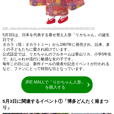
出典：https://shopping.jreast.co.jp/products/detail/s248/s248-4904810221746
5月3日は、日本を代表する着せ替え人形「リカちゃん」の誕生
日です。
タカラ（現：タカラトミー）から1967年に発売され、以来、多
くの子どもたちに愛され続けています。
公式設定では、リカちゃんのフルネームは香山リカ、小学5年生
で、おしゃれや流行に敏感な女の子です。
毎年この日には、新作ドールの発表や記念イベントが行われる
など、ファンにとって特別な日となっています。
JRE MALLで「りかちゃん人形」
を購入する
5月3日に関連するイベント①「博多どんたく港まつ
り」