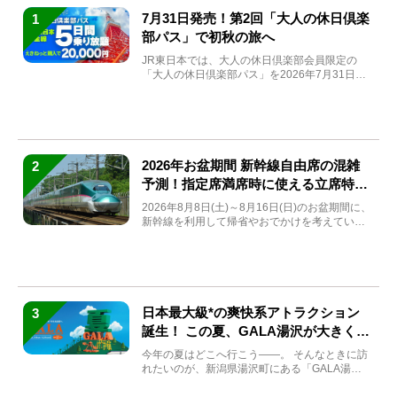
7月31日発売！第2回「大人の休日倶楽
1
部パス」で初秋の旅へ
JR東日本では、大人の休日倶楽部会員限定の
「大人の休日倶楽部パス」を2026年7月31日
(金)～9月7日...
2026年お盆期間 新幹線自由席の混雑
2
予測！指定席満席時に使える立席特急
券も解説
2026年8月8日(土)～8月16日(日)のお盆期間に、
新幹線を利用して帰省やおでかけを考えている
方もい...
日本最大級*の爽快系アトラクション
3
誕生！ この夏、GALA湯沢が大きく生
まれ変わる
今年の夏はどこへ行こう――。 そんなときに訪
れたいのが、新潟県湯沢町にある「GALA湯
沢」。2026年...