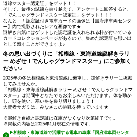
道線マスター認定証」をゲット！！
そして、最後の試練を乗り越えて、アンケートに回答すると、
「でんしゃグランドマスター認定証」をゲット！！！
なんと…！認定証付き電車カードの画像は【国府津車両センタ
ー】内で撮影されたレアな画像です★
謎解き台紙にはゲットした認定証を入れられる枠が付いている
カードコレクションページがあるので、集めた認定証を思い出
として残すことができますよ♪
冬の思い出づくりに「相模線・東海道線謎解きラリ
ー めざせ！でんしゃグランドマスター」にご参加く
ださい♪
2025年の冬は相模線と東海道線に乗車し、謎解きラリーに挑戦
してみませんか。
「相模線・東海道線謎解きラリー めざせ！でんしゃグランドマ
スター」は期間中どなたでもお楽しみいただけます。体を動か
し、頭を使い、寒い冬を乗り切りましょう！
大賢者サガミは、みなさまの挑戦を待っています★
※謎解き台紙と認定証は在庫がなくなり次第終了です。
※掲載の内容は2025年1月現在の情報です。
▶相模線・東海道線で活躍する電車の車庫「国府津車両センタ