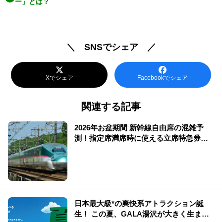
ー」とは？
＼ SNSでシェア ／
Xでシェア
Facebookでシェア
関連する記事
2026年お盆期間 新幹線自由席の混雑予
測！指定席満席時に使える立席特急券も
解説
日本最大級*の爽快系アトラクション誕
生！ この夏、GALA湯沢が大きく生まれ