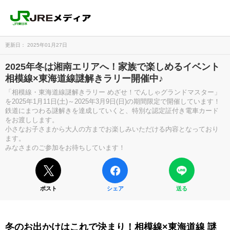
更新日： 2025年01月27日
2025年冬は湘南エリアへ！家族で楽しめるイベント
相模線×東海道線謎解きラリー開催中♪
「相模線・東海道線謎解きラリー めざせ！でんしゃグランドマスター」
を2025年1月11日(土)～2025年3月9日(日)の期間限定で開催しています！
鉄道にまつわる謎解きを達成していくと、特別な認定証付き電車カード
をお渡しします。
小さなお子さまから大人の方までお楽しみいただける内容となっており
ます。
みなさまのご参加をお待ちしています！
ポスト
シェア
送る
冬のお出かけはこれで決まり！相模線×東海道線 謎