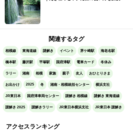
（2026年版）
関連するタグ
相模線
東海道線
謎解き
イベント
茅ケ崎駅
海老名駅
橋本駅
藤沢駅
平塚駅
国府津駅
電車カード
冬休み
ラリー
湘南
相模
家族
親子
友人
おひとりさま
2025
お出かけ
冬
湘南・相模統括センター
横浜支社
JR東日本
国府津車両センター
謎解き 相模線
謎解き 東海道線
謎解き 2025
謎解きラリー
JR東日本横浜支社
JR東日本 謎解き
アクセスランキング