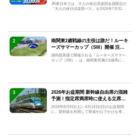
JR東日本では、大人の休日倶楽部会員限定の
「大人の休日倶楽部パス」を2026年7月31日
(金)～9月7日...
南関東2歳戦線の主役は誰だ！ルーキ
2
ーズサマーカップ（SIII）開催 注目
馬と見どころをチェック
浦和競馬場で開催される「ルーキーズサマー
カップ（SIII）」は、南関東所属の2歳馬によ
る注目の重賞競走（...
2026年お盆期間 新幹線自由席の混雑
3
予測！指定席満席時に使える立席特
急券も解説
2026年8月8日(土)～8月16日(日)のお盆期間
に、新幹線を利用して帰省やおでかけを考え
ている方もい...