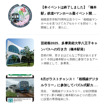
【本イベントは終了しました】「橋本
駅」鉄道×マンホール蓋イベント開催し
ます！2024年8月3日(土)～9月1日(日)
相模原市市制70周年記念ラリー「相模線マン
ホールを見つけてカプセルトイを回せ！」を
開催します。 新たに...
芸術祭2025、多摩美術大学八王子キャ
ンパスへの行き方（橋本駅発）
芸術の秋、皆さまはどんなご予定があります
か？ 今回は橋本駅から気軽に参加できるアー
ト体験として、多摩美...
8月がラストチャンス！「相模線デジタ
ルラリー」に参加してパズル式駅カー
ドをGETしよう♪
現在、「相模線デジタルラリー」が好評開催
中です♪ 茅ケ崎駅と橋本駅のみどりの窓口内
に設置の専用端末にS...