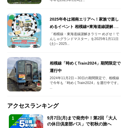
2025年冬は湘南エリアへ！家族で楽し
めるイベント 相模線×東海道線謎解き
ラリー開催中♪
「相模線・東海道線謎解きラリー めざせ！で
んしゃグランドマスター」を2025年1月11日
(土)～2025...
相模線「時めくTrain2024」期間限定で
運行中
2024年11月2日～30日の期間限定で、相模線
で今年も「時めくTrain2024」を運行中です。
...
アクセスランキング
9月7日(月)まで発売中！第2回「大人
1
の休日倶楽部パス」で初秋の旅へ