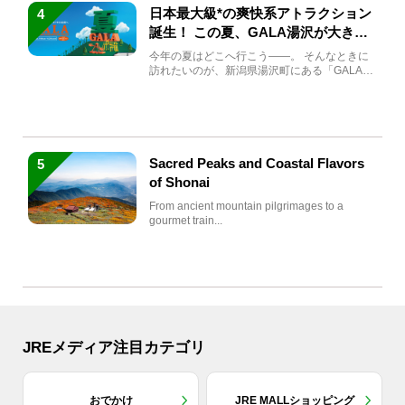
日本最大級*の爽快系アトラクション
4
誕生！ この夏、GALA湯沢が大きく
生まれ変わる
今年の夏はどこへ行こう――。 そんなときに
訪れたいのが、新潟県湯沢町にある「GALA湯
沢」。2026年...
Sacred Peaks and Coastal Flavors
5
of Shonai
From ancient mountain pilgrimages to a
gourmet train...
JREメディア注目カテゴリ
おでかけ
JRE MALLショッピング