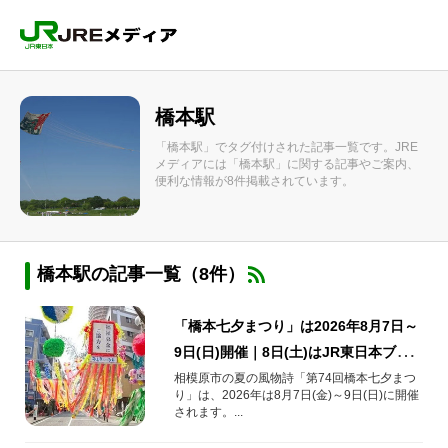
橋本駅
「橋本駅」でタグ付けされた記事一覧です。JRE
メディアには「橋本駅」に関する記事やご案内、
便利な情報が8件掲載されています。
橋本駅の記事一覧（8件）
「橋本七夕まつり」は2026年8月7日～
9日(日)開催｜8日(土)はJR東日本ブー
スも出展します！
相模原市の夏の風物詩「第74回橋本七夕まつ
り」は、2026年は8月7日(金)～9日(日)に開催
されます。...