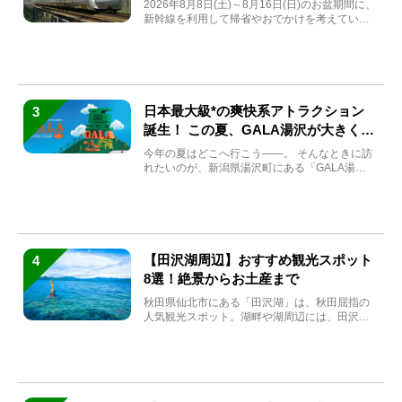
2026年8月8日(土)～8月16日(日)のお盆期間に、
新幹線を利用して帰省やおでかけを考えている
方もい...
日本最大級*の爽快系アトラクション
3
誕生！ この夏、GALA湯沢が大きく生
まれ変わる
今年の夏はどこへ行こう――。 そんなときに訪
れたいのが、新潟県湯沢町にある「GALA湯
沢」。2026年...
【田沢湖周辺】おすすめ観光スポット
4
8選！絶景からお土産まで
秋田県仙北市にある「田沢湖」は、秋田屈指の
人気観光スポット。湖畔や湖周辺には、田沢湖
の魅力を堪能できる名...