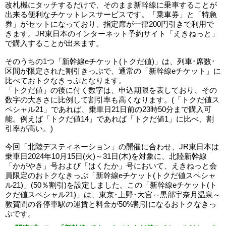
改札機にタッチするだけで、そのまま新幹線に乗車することが
出来る便利なチケットレスサービスです。「乗車券」と「特急
券」がセットになっており、指定席が一律200円引きで利用で
きます。JR東日本のインターネット予約サイト「えきねっと」
で購入することが出来ます。
そのうちの1つ「新幹線eチケット(トクだ値)」は、列車･席数･
区間が限定された割引きっぷで、通常の「新幹線eチケット」に
比べておトクなきっぷとなります。
「トクだ値」の後に付く数字は、申込期限を表しており、その
数字の大きさに比例して割引率も高くなります。(「トクだ値ス
ペシャル21」であれば、乗車日21日前の23時50分まで購入可
能。例えば「トクだ値14」であれば「トクだ値1」に比べ、割
引率が高い。)
今回「北陸デスティネーション」の開催に合わせ、JR東日本は
乗車日2024年10月15日(火)～31日(木)を対象に、北陸新幹線
「かがやき」号および「はくたか」号において、えきねっと会
員限定のおトクなきっぷ「新幹線eチケット(トクだ値スペシャ
ル21)」(50％割引)を設定しました。この「新幹線eチケット(ト
クだ値スペシャル21)」は、東京･上野･大宮⇔黒部宇奈月温泉～
敦賀間の各停車駅の運賃と料金が50%割引になるおトクなきっ
ぷです。