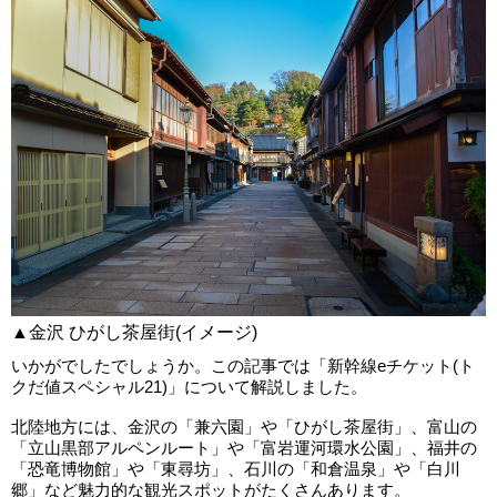
▲金沢 ひがし茶屋街(イメージ)
いかがでしたでしょうか。この記事では「新幹線eチケット(ト
クだ値スペシャル21)」について解説しました。
北陸地方には、金沢の「兼六園」や「ひがし茶屋街」、富山の
「立山黒部アルペンルート」や「富岩運河環水公園」、福井の
「恐竜博物館」や「東尋坊」、石川の「和倉温泉」や「白川
郷」など魅力的な観光スポットがたくさんあります。