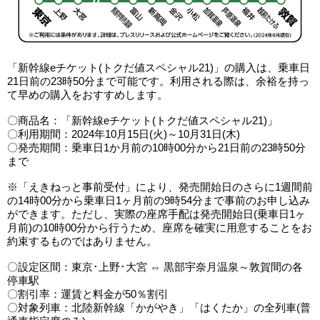
「新幹線eチケット(トクだ値スペシャル21)」の購入は、乗車日
21日前の23時50分まで可能です。利用される際は、余裕を持っ
て早めの購入をおすすめします。
〇商品名：「新幹線eチケット(トクだ値スペシャル21)」
〇利用期間：2024年10月15日(火)～10月31日(木)
〇発売期間：乗車日1か月前の10時00分から21日前の23時50分
まで
※「えきねっと事前受付」により、発売開始日のさらに1週間前
の14時00分から乗車日1ヶ月前の9時54分まで事前のお申し込み
ができます。ただし、実際の座席手配は発売開始日(乗車日1ヶ
月前)の10時00分から行うため、座席を確実に用意することをお
約束するものではありません。
〇設定区間：東京･上野･大宮 ⇔ 黒部宇奈月温泉～敦賀間の各
停車駅
〇割引率：運賃と料金が50％割引
〇対象列車：北陸新幹線「かがやき」「はくたか」の全列車(普