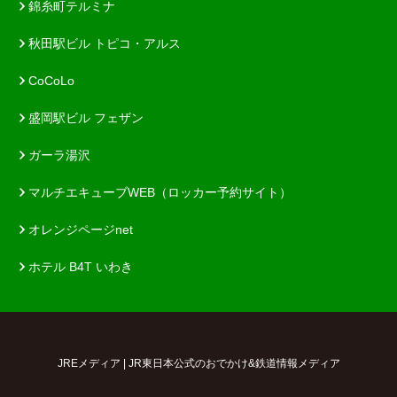
錦糸町テルミナ
秋田駅ビル トピコ・アルス
CoCoLo
盛岡駅ビル フェザン
ガーラ湯沢
マルチエキューブWEB（ロッカー予約サイト）
オレンジページnet
ホテル B4T いわき
JREメディア | JR東日本公式のおでかけ&鉄道情報メディア