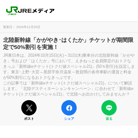
更新日： 2024年11月20日
北陸新幹線「かがやき･はくたか」チケットが期間限
定で50%割引を実施！
JR東日本は、2024年10月15日(火)～31日(木)乗車分の北陸新幹線「かがや
き」号および「はくたか」号において、えきねっと会員限定のおトクな
きっぷ「新幹線eチケット(トクだ値スペシャル21)」(50％割引)を設定しま
す。東京･上野･大宮⇔黒部宇奈月温泉～敦賀間の各停車駅の運賃と料金
が50%割引になるおトクなきっぷです。
この記事では「新幹線eチケット(トクだ値スペシャル21)」について解説
します。「北陸デスティネーションキャンペーン」に合わせて「新幹線e
チケット(トクだ値スペシャル21)」で北陸へお出かけしてみませんか？
ポスト
シェア
送る