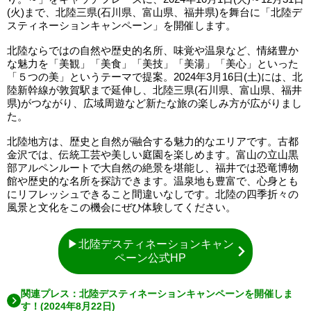
(火)まで、北陸三県(石川県、富山県、福井県)を舞台に「北陸デ
スティネーションキャンペーン」を開催します。
北陸ならではの自然や歴史的名所、味覚や温泉など、情緒豊か
な魅力を「美観」「美食」「美技」「美湯」「美心」といった
「５つの美」というテーマで提案。2024年3月16日(土)には、北
陸新幹線が敦賀駅まで延伸し、北陸三県(石川県、富山県、福井
県)がつながり、広域周遊など新たな旅の楽しみ方が広がりまし
た。
北陸地方は、歴史と自然が融合する魅力的なエリアです。古都
金沢では、伝統工芸や美しい庭園を楽しめます。富山の立山黒
部アルペンルートで大自然の絶景を堪能し、福井では恐竜博物
館や歴史的な名所を探訪できます。温泉地も豊富で、心身とも
にリフレッシュできること間違いなしです。北陸の四季折々の
風景と文化をこの機会にぜひ体験してください。
▶北陸デスティネーションキャン
ペーン公式HP
関連プレス：北陸デスティネーションキャンペーンを開催しま
す！(2024年8月22日)