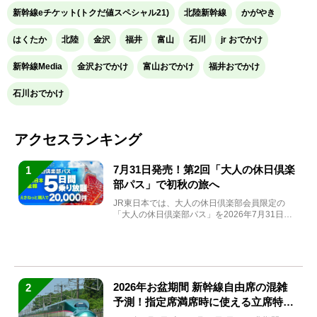
新幹線eチケット(トクだ値スペシャル21)
北陸新幹線
かがやき
はくたか
北陸
金沢
福井
富山
石川
jr おでかけ
新幹線Media
金沢おでかけ
富山おでかけ
福井おでかけ
石川おでかけ
アクセスランキング
7月31日発売！第2回「大人の休日倶楽
1
部パス」で初秋の旅へ
JR東日本では、大人の休日倶楽部会員限定の
「大人の休日倶楽部パス」を2026年7月31日
(金)～9月7日...
2026年お盆期間 新幹線自由席の混雑
2
予測！指定席満席時に使える立席特急
券も解説