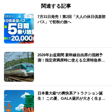
関連する記事
7月31日発売！第2回「大人の休日倶楽部
パス」で初秋の旅へ
2026年お盆期間 新幹線自由席の混雑予
測！指定席満席時に使える立席特急券も
解説
日本最大級*の爽快系アトラクション誕
生！ この夏、GALA湯沢が大きく生まれ
変わる