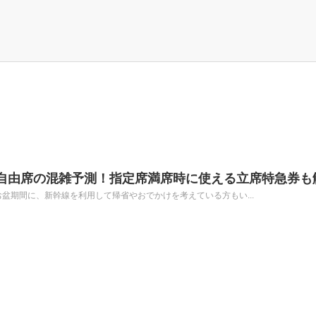
幹線自由席の混雑予測！指定席満席時に使える立席特急券も
日)のお盆期間に、新幹線を利用して帰省やおでかけを考えている方もい...