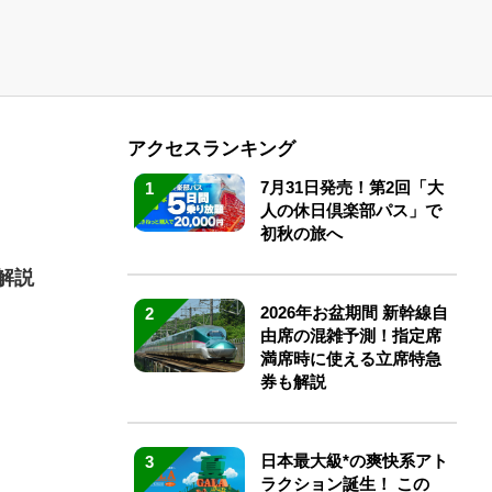
アクセスランキング
7月31日発売！第2回「大
1
人の休日倶楽部パス」で
初秋の旅へ
解説
2026年お盆期間 新幹線自
2
由席の混雑予測！指定席
満席時に使える立席特急
券も解説
日本最大級*の爽快系アト
3
ラクション誕生！ この