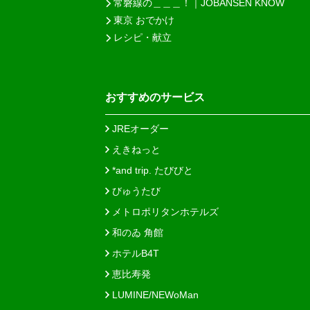
常磐線の＿＿＿！｜JOBANSEN KNOW
東京 おでかけ
レシピ・献立
おすすめのサービス
JREオーダー
えきねっと
*and trip. たびびと
びゅうたび
メトロポリタンホテルズ
和のゐ 角館
ホテルB4T
恵比寿発
LUMINE/NEWoMan