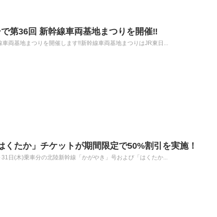
で第36回 新幹線車両基地まつりを開催‼
 新幹線車両基地まつりを開催します‼新幹線車両基地まつりはJR東日...
はくたか」チケットが期間限定で50%割引を実施！
火)～31日(木)乗車分の北陸新幹線「かがやき」号および「はくたか...