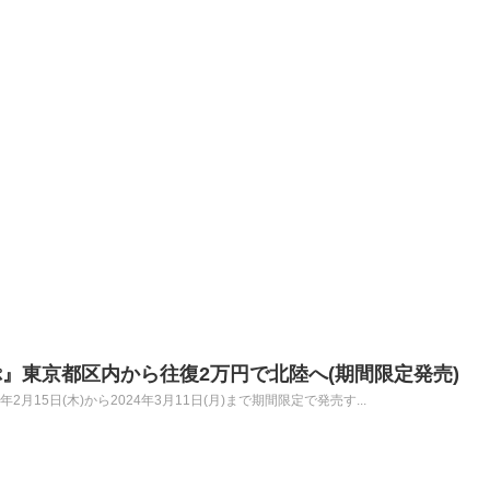
』東京都区内から往復2万円で北陸へ(期間限定発売)
月15日(木)から2024年3月11日(月)まで期間限定で発売す...