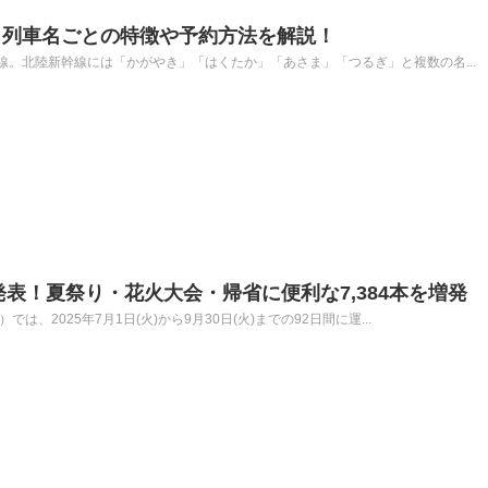
？列車名ごとの特徴や予約方法を解説！
。北陸新幹線には「かがやき」「はくたか」「あさま」「つるぎ」と複数の名...
発表！夏祭り・花火大会・帰省に便利な7,384本を増発
、2025年7月1日(火)から9月30日(火)までの92日間に運...