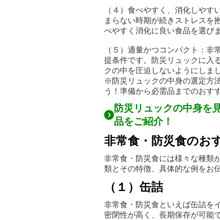
（４）食べやすく、消化しやす
まらない時期が続きストレスを
べやすく消化に良い食品を選び
（５）適量かつコンパクト：非
提条件です。防災リュックに入
クの中を圧迫しないようにしま
※防災リュックの中身の選定方
う！準備から必需品までのおす
防災リュックの中身を
品をご紹介！
非常食・防災食のお
非常食・防災食には様々な種類
類とその特徴、具体的な例をお
（１）缶詰
非常食・防災食といえば缶詰を
密閉性が高く、長期保存が可能