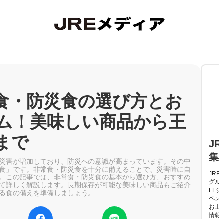
食・防災食の選び方とお
ム！美味しい商品から王
まで
J
集
災害が増加しており、防災への意識が高まっています。その中
食」です。非常食・防災食を十分に備えることで、災害時に自
JR
。この記事では、非常食・防災食の基本から選び方、おすすめ
グ
て詳しく解説します。長期保存が可能な美味しい商品もご紹介
LL
る食の備えを準備しましょう。
ペ
お
情