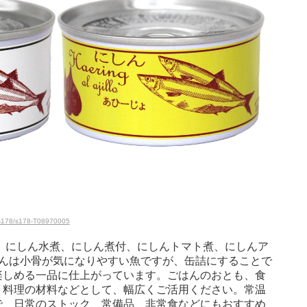
l/s178/s178-T08970005
、にしん水煮、にしん煮付、にしんトマト煮、にしんア
しんは小骨が気になりやすい魚ですが、缶詰にすることで
楽しめる一品に仕上がっています。ごはんのおとも、食
、料理の材料などとして、幅広くご活用ください。常温
で、日常のストック、常備品、非常食などにもおすすめ