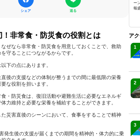
ーン
報
シェア
送る
切！非常食・防災食の役割とは
アク
。なぜなら非常食・防災食を用意しておくことで、救助
1
命を守ることにつながるからです。
は以下の点にあります。
生直後の支援などの体制が整うまでの間に最低限の栄養
2
重要な役割を担います。
常食・防災食は、復旧活動や避難生活に必要なエネルギ
で体力維持と必要な栄養を補給することができます。
した災害直後のシーンにおいて、食事をすることで精神
。
3
災害発生後の支援が届くまでの期間を精神的・体力的に乗