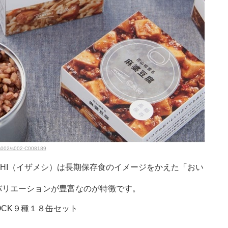
l/s002/s002-C008189
ESHI（イザメシ）は長期保存食のイメージをかえた「おい
バリエーションが豊富なのが特徴です。
OCK９種１８缶セット