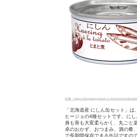
出典：https://shopping.jreast.co.jp/products/detai
「北海道産 にしん缶セット」は
ヒージョの4種セットです。に
身も骨も大変柔らかく、丸ごと
卓のおかず、おつまみ、酒の肴
で長期間保存できる缶詰ですの