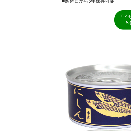
■製造日から3年保存可能
『イザ
８