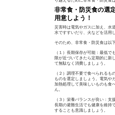
り越えるために非常食・防災食
非常食・防災食の選
用意しよう！
災害時は電気やガスに加え、水
水ですすいだり、火などを活用
そのため、非常食・防災食は以
（１）長期保存が可能：最低で
限が近づいてきたら定期的に新
て無駄なく消費しましょう。
（２）調理不要で食べられるも
ものを選定しましょう。電気や
加熱処理して美味しいものも食
ん。
（３）栄養バランスが良い：支
長期の避難生活でも健康を維持
することも意識しましょう。