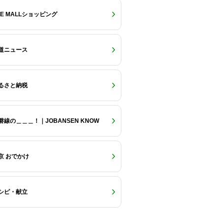
RE MALLショッピング
道ニュース
るさと納税
磐線の＿＿＿！｜JOBANSEN KNOW
京 おでかけ
シピ・献立