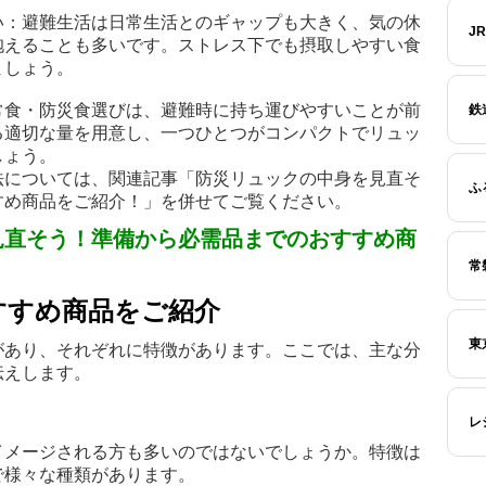
い：避難生活は日常生活とのギャップも大きく、気の休
J
抱えることも多いです。ストレス下でも摂取しやすい食
ましょう。
常食・防災食選びは、避難時に持ち運びやすいことが前
鉄
る適切な量を用意し、一つひとつがコンパクトでリュッ
しょう。
法については、関連記事「防災リュックの中身を見直そ
ふ
すめ商品をご紹介！」を併せてご覧ください。
見直そう！準備から必需品までのおすすめ商
常
すすめ商品をご紹介
東
があり、それぞれに特徴があります。ここでは、主な分
伝えします。
レ
イメージされる方も多いのではないでしょうか。特徴は
で様々な種類があります。