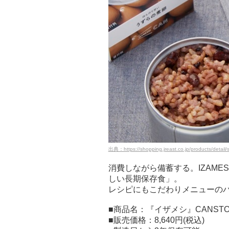
出典：https://shopping.jreast.co.jp/products/detai
消費しながら備蓄する。IZAM
しい長期保存食」。
レシピにもこだわりメニューの
■商品名：『イザメシ』CANST
■販売価格：8,640円(税込)