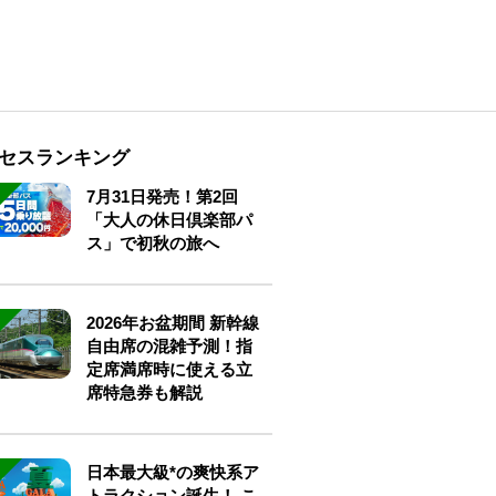
セスランキング
7月31日発売！第2回
「大人の休日倶楽部パ
ス」で初秋の旅へ
2026年お盆期間 新幹線
自由席の混雑予測！指
定席満席時に使える立
席特急券も解説
日本最大級*の爽快系ア
トラクション誕生！ こ