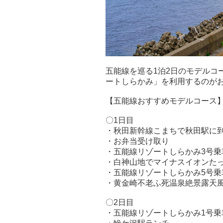
五能線を巡る1泊2日のモデルコ
ートしらかみ」を利用するのが
【五能線おすすめモデルコース
〇1日目
・秋田新幹線こまちで秋田駅に
・お弁当受け取り
・五能線リゾートしらかみ3号乗
・白神山地でマイナスイオンたっ
・五能線リゾートしらかみ5号乗
・黄金崎不老ふ死温泉絶景露天
〇2日目
・五能線リゾートしらかみ1号乗