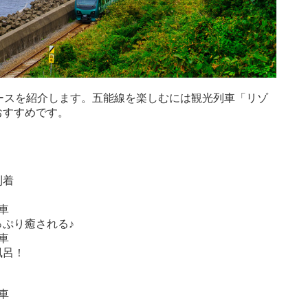
ースを紹介します。五能線を楽しむには観光列車「リゾ
おすすめです。
】
到着
車
ぷり癒される♪
車
風呂！
車