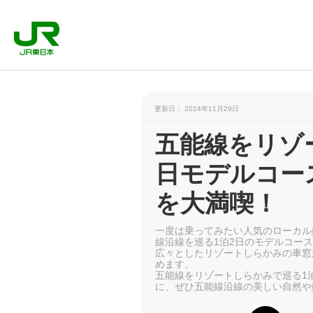
更新日： 2024年11月29日
五能線をリゾ
日モデルコー
を大満喫！
一度は乗ってみたい人気のローカル
線沿線を巡る1泊2日のモデルコー
広々としたリゾートしらかみの車窓
めます。
五能線をリゾートしらかみで巡る1
に、ぜひ五能線沿線の美しい自然や