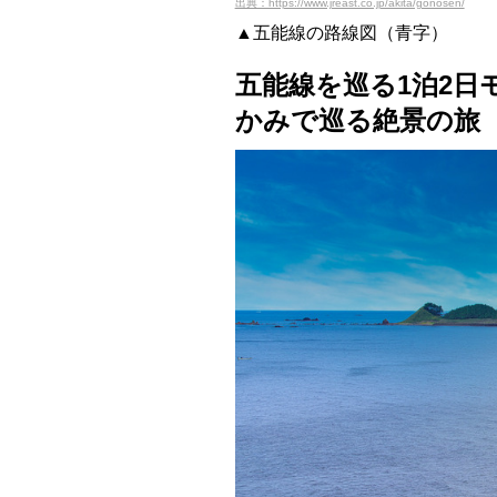
出典：https://www.jreast.co.jp/akita/gonosen/
▲五能線の路線図（青字）
五能線を巡る1泊2
かみで巡る絶景の旅