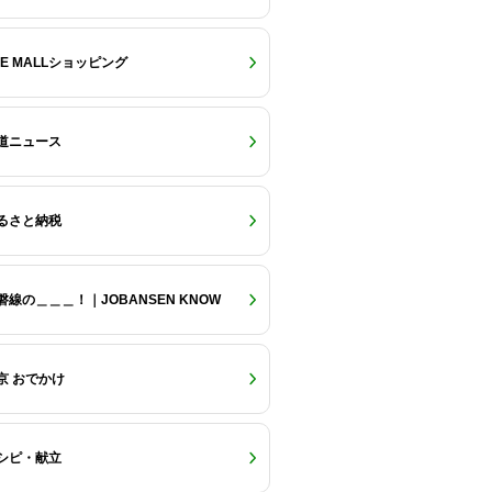
RE MALLショッピング
道ニュース
るさと納税
磐線の＿＿＿！｜JOBANSEN KNOW
京 おでかけ
シピ・献立