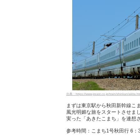
出典：https://www.jreast.co.jp/train/shinkan/akita.ht
まずは東京駅から秋田新幹線こ
風光明媚な旅をスタートさせま
実った「あきたこまち」を連想
参考時間：こまち1号秋田行 6：3