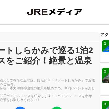
アク
1
ートしらかみで巡る1泊2
スをご紹介！絶景と温泉
2
線として有名な五能線。観光列車「リゾートしらかみ」で五能
スをご紹介。
から日本海や白神山地の絶景を眺めつつ、車内イベントも楽し
泊2日のモデルコースを紹介します！このモデルコースを参考
絶景をお楽しみください！
3