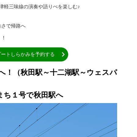
津軽三味線の演奏や語りべを楽しむ♪
ぶさで帰路へ
う！
ゾートしらかみを予約する
旅へ！（秋田駅～十二湖駅～ウェスパ
こまち１号で秋田駅へ