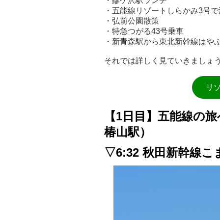
・鰺ケ沢駅ランチ
・五能線リゾートしらかみ3号で
・弘前公園散策
・特急つがる43号乗車
・新青森駅から東北新幹線はや
それでは詳しく見ていきましょ
リ
【1日目】五能線の
椿山駅）
▽6:32 秋田新幹線