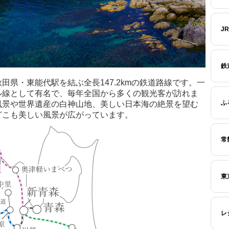
J
鉄
田県・東能代駅を結ぶ全長147.2kmの鉄道路線です。一
ル線として有名で、毎年全国から多くの観光客が訪れま
ふ
風景や世界遺産の白神山地、美しい日本海の絶景を望む
どこも美しい風景が広がっています。
常
東
レ