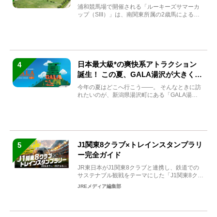
と見どころをチェック
浦和競馬場で開催される「ルーキーズサマーカ
ップ（SIII）」は、南関東所属の2歳馬による注
目の重賞競走（...
日本最大級*の爽快系アトラクション
4
誕生！ この夏、GALA湯沢が大きく生
まれ変わる
今年の夏はどこへ行こう――。 そんなときに訪
れたいのが、新潟県湯沢町にある「GALA湯
沢」。2026年...
J1関東8クラブ×トレインスタンプラリ
5
ー完全ガイド
JR東日本がJ1関東8クラブと連携し、鉄道での
サステナブル観戦をテーマにした「J1関東8クラ
ブ×トレイン...
JREメディア編集部