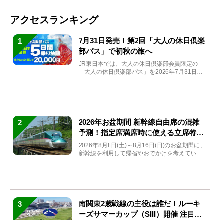
アクセスランキング
7月31日発売！第2回「大人の休日倶楽
1
部パス」で初秋の旅へ
JR東日本では、大人の休日倶楽部会員限定の
「大人の休日倶楽部パス」を2026年7月31日
(金)～9月7日...
2026年お盆期間 新幹線自由席の混雑
2
予測！指定席満席時に使える立席特急
券も解説
2026年8月8日(土)～8月16日(日)のお盆期間に、
新幹線を利用して帰省やおでかけを考えている
方もい...
南関東2歳戦線の主役は誰だ！ルーキ
3
ーズサマーカップ（SIII）開催 注目馬