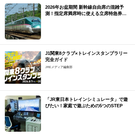
2026年お盆期間 新幹線自由席の混雑予
測！指定席満席時に使える立席特急券も
解説
J1関東8クラブ×トレインスタンプラリー
完全ガイド
JREメディア編集部
「JR東日本トレインシミュレータ」で遊
びたい！家庭で遊ぶための5つのSTEP