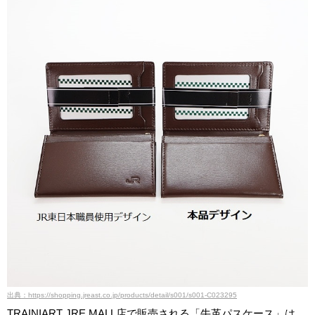
出典：https://shopping.jreast.co.jp/products/detail/s001/s001-C023295
TRAINIART JRE MALL店で販売される「牛革パスケース」は、