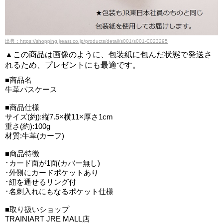
出典：https://shopping.jreast.co.jp/products/detail/s001/s001-C023295
▲この商品は画像のように、包装紙に包んだ状態で発送さ
れるため、プレゼントにも最適です。
■商品名
牛革パスケース
■商品仕様
サイズ(約):縦7.5×横11×厚さ1cm
重さ(約):100g
材質:牛革(カーフ)
■商品特徴
･カード面が1面(カバー無し)
･外側にカードポケットあり
･紐を通せるリング付
･名刺入れにもなるポケット仕様
■取り扱いショップ
TRAINIART JRE MALL店