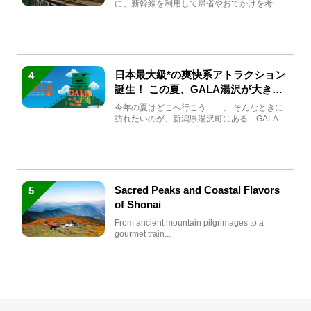
に、新幹線を利用して帰省やおでかけを考え
ている方もい...
日本最大級*の爽快系アトラクション
4
誕生！ この夏、GALA湯沢が大きく
生まれ変わる
今年の夏はどこへ行こう――。 そんなときに
訪れたいのが、新潟県湯沢町にある「GALA湯
沢」。2026年...
Sacred Peaks and Coastal Flavors
5
of Shonai
From ancient mountain pilgrimages to a
gourmet train...