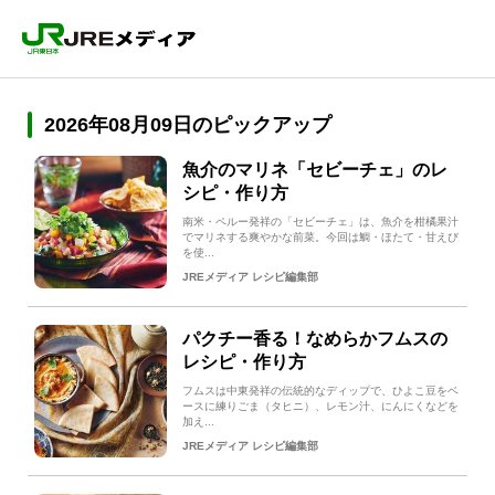
2026年08月09日のピックアップ
魚介のマリネ「セビーチェ」のレ
シピ・作り方
南米・ペルー発祥の「セビーチェ」は、魚介を柑橘果汁
でマリネする爽やかな前菜。今回は鯛・ほたて・甘えび
を使...
JREメディア レシピ編集部
パクチー香る！なめらかフムスの
レシピ・作り方
フムスは中東発祥の伝統的なディップで、ひよこ豆をベ
ースに練りごま（タヒニ）、レモン汁、にんにくなどを
加え...
JREメディア レシピ編集部