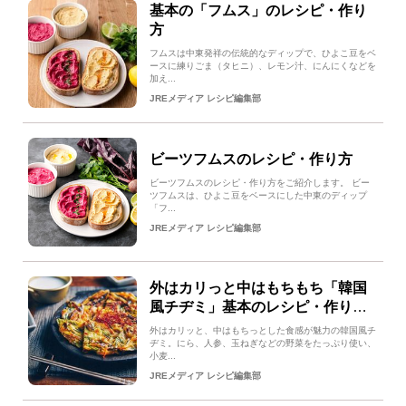
基本の「フムス」のレシピ・作り
方
フムスは中東発祥の伝統的なディップで、ひよこ豆をベ
ースに練りごま（タヒニ）、レモン汁、にんにくなどを
加え...
JREメディア レシピ編集部
ビーツフムスのレシピ・作り方
ビーツフムスのレシピ・作り方をご紹介します。 ビー
ツフムスは、ひよこ豆をベースにした中東のディップ
「フ...
JREメディア レシピ編集部
外はカリっと中はもちもち「韓国
風チヂミ」基本のレシピ・作り
方！副菜やおつまみにもぴったり
外はカリッと、中はもちっとした食感が魅力の韓国風チ
ヂミ。にら、人参、玉ねぎなどの野菜をたっぷり使い、
小麦...
JREメディア レシピ編集部