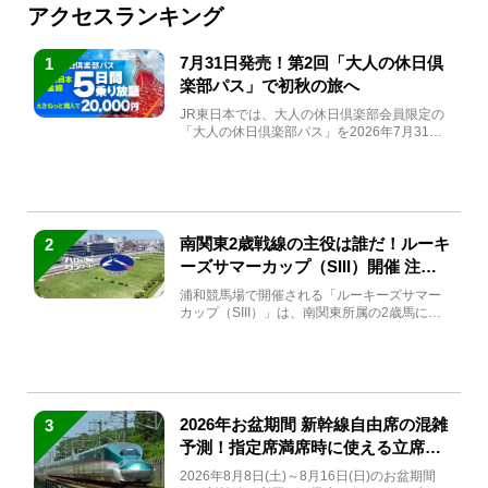
アクセスランキング
7月31日発売！第2回「大人の休日倶
1
楽部パス」で初秋の旅へ
JR東日本では、大人の休日倶楽部会員限定の
「大人の休日倶楽部パス」を2026年7月31日
(金)～9月7日...
南関東2歳戦線の主役は誰だ！ルーキ
2
ーズサマーカップ（SIII）開催 注目
馬と見どころをチェック
浦和競馬場で開催される「ルーキーズサマー
カップ（SIII）」は、南関東所属の2歳馬によ
る注目の重賞競走（...
2026年お盆期間 新幹線自由席の混雑
3
予測！指定席満席時に使える立席特
急券も解説
2026年8月8日(土)～8月16日(日)のお盆期間