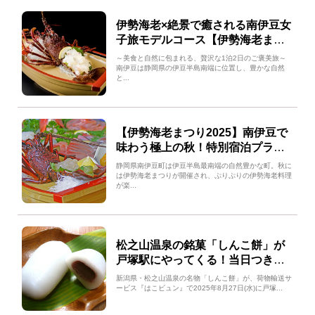
伊勢海老×絶景で癒される南伊豆女
子旅モデルコース【伊勢海老まつ
り2025】
～美食と自然に包まれる、贅沢な1泊2日のご褒美旅～
南伊豆は静岡県の伊豆半島南端に位置し、豊かな自然
と...
【伊勢海老まつり2025】南伊豆で
味わう極上の秋！特別宿泊プラン
で伊勢海老を食べに行こう！
静岡県南伊豆町は伊豆半島最南端の自然豊かな町。秋に
は伊勢海老まつりが開催され、ぷりぷりの伊勢海老料理
が楽...
松之山温泉の銘菓「しんこ餅」が
戸塚駅にやってくる！当日つきた
てで味わおう
新潟県・松之山温泉の名物「しんこ餅」が、荷物輸送サ
ービス『はこビュン』で2025年8月27日(水)に戸塚...