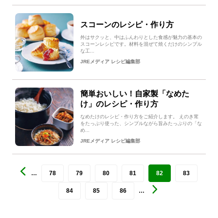
スコーンのレシピ・作り方
外はサクッと、中はふんわりとした食感が魅力の基本の
スコーンレシピです。材料を混ぜて焼くだけのシンプル
な工...
JREメディア レシピ編集部
簡単おいしい！自家製「なめた
け」のレシピ・作り方
なめたけのレシピ・作り方をご紹介します。 えのき茸
をたっぷり使った、シンプルながら旨みたっぷりの「な
め...
JREメディア レシピ編集部
…
78
79
80
81
82
83
84
85
86
…