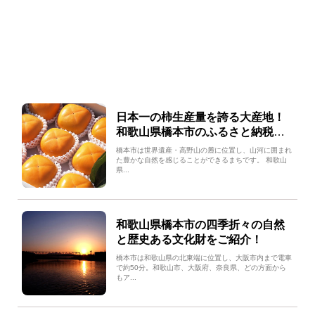
日本一の柿生産量を誇る大産地！
和歌山県橋本市のふるさと納税で
人気の返礼品をご紹介‼
橋本市は世界遺産・高野山の麓に位置し、山河に囲まれ
た豊かな自然を感じることができるまちです。 和歌山
県...
和歌山県橋本市の四季折々の自然
と歴史ある文化財をご紹介！
橋本市は和歌山県の北東端に位置し、大阪市内まで電車
で約50分。和歌山市、大阪府、奈良県、どの方面から
もア...