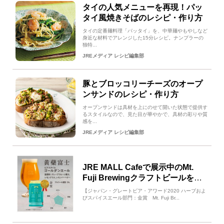
タイの人気メニューを再現！パッ
タイ風焼きそばのレシピ・作り方
タイの定番麺料理「パッタイ」を、中華麺やもやしなど
身近な材料でアレンジした15分レシピ。ナンプラーの
独特...
JREメディア レシピ編集部
豚とブロッコリーチーズのオープ
ンサンドのレシピ・作り方
オープンサンドは具材を上にのせて開いた状態で提供す
るスタイルなので、見た目が華やかで、具材の彩りや質
感を...
JREメディア レシピ編集部
JRE MALL Cafeで展示中のMt.
Fuji Brewingクラフトビールを試
してみませんか？
【ジャパン・グレートビア・アワード2020 ハーブおよ
びスパイスエール部門：金賞 Mt. Fuji Br...