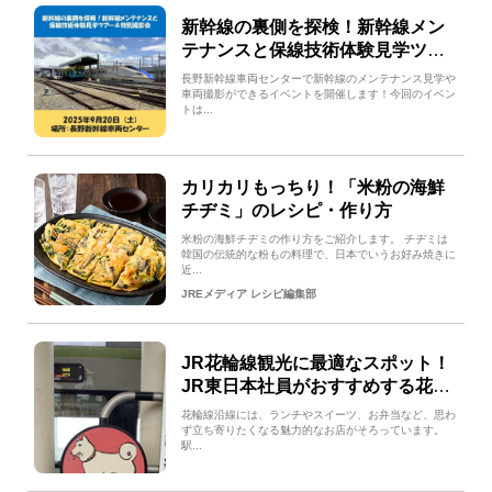
新幹線の裏側を探検！新幹線メン
テナンスと保線技術体験見学ツア
ー＆特別撮影会
長野新幹線車両センターで新幹線のメンテナンス見学や
車両撮影ができるイベントを開催します！今回のイベン
トは...
カリカリもっちり！「米粉の海鮮
チヂミ」のレシピ・作り方
米粉の海鮮チヂミの作り方をご紹介します。 チヂミは
韓国の伝統的な粉もの料理で、日本でいうお好み焼きに
近...
JREメディア レシピ編集部
JR花輪線観光に最適なスポット！
JR東日本社員がおすすめする花輪
線沿線のお店をご紹介
花輪線沿線には、ランチやスイーツ、お弁当など、思わ
ず立ち寄りたくなる魅力的なお店がそろっています。
駅...