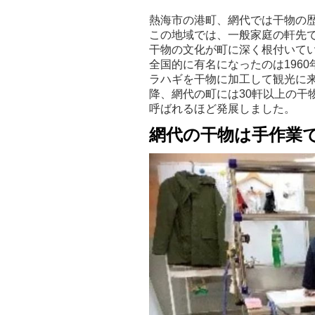
熱海市の港町、網代では干物の
この地域では、一般家庭の軒先
干物の文化が町に深く根付いて
全国的に有名になったのは196
ラハギを干物に加工して観光に
降、網代の町には30軒以上の干
呼ばれるほど発展しました。
網代の干物は手作業