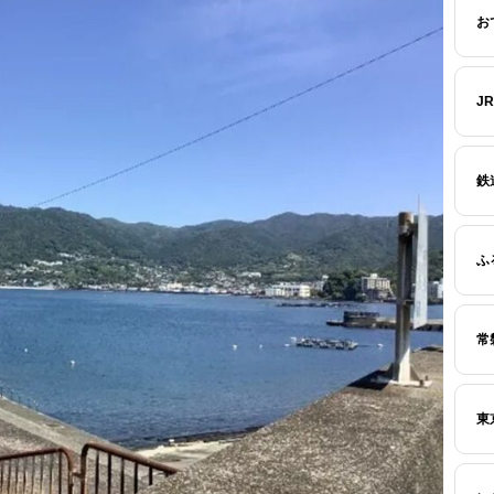
お
J
鉄
ふ
常
東