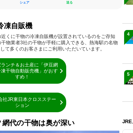
シェア
送る
冷凍自販機
4
の近くに干物の冷凍自販機が設置されているのをご存知
の干物業者3社の干物が手軽に購入できる、熱海駅の名物
誕生して多くのお客さまにご利用いただいています。
駅ランチ＆お土産に「伊豆網
冷凍干物自動販売機」がおす
5
すめ！
会社JR東日本クロスステー
ション
？網代の干物は奥が深い
JR