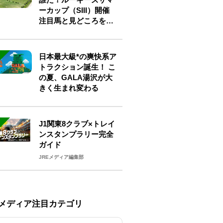
ーカップ（SIII）開催
注目馬と見どころをチ
ェック
日本最大級*の爽快系ア
トラクション誕生！ こ
の夏、GALA湯沢が大
きく生まれ変わる
J1関東8クラブ×トレイ
ンスタンプラリー完全
ガイド
JREメディア編集部
Eメディア注目カテゴリ