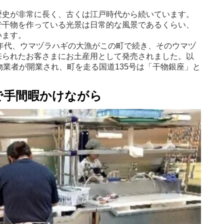
歴史が非常に長く、古くは江戸時代から続いています。
で干物を作っている光景は日常的な風景であるくらい、
います。
0年代、ウマヅラハギの大漁がこの町で続き、そのウマヅ
来られたお客さまにお土産用として発売されました。以
物業者が開業され、町を走る国道135号は「干物銀座」と
で手間暇かけながら