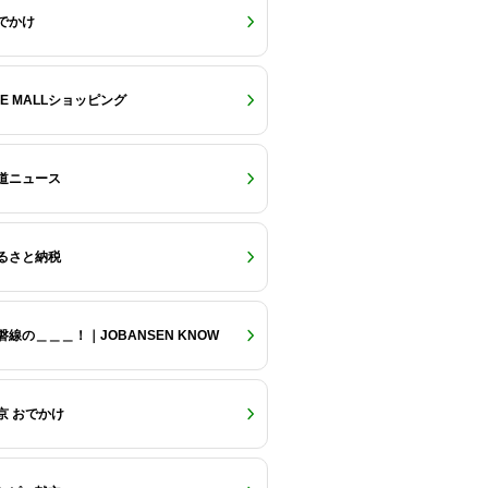
でかけ
RE MALLショッピング
道ニュース
るさと納税
磐線の＿＿＿！｜JOBANSEN KNOW
京 おでかけ