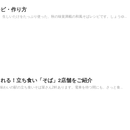
シピ・作り方
生しいたけをたっぷり使った、秋の味覚満載の和風そばレシピです。しょうゆ...
れる！立ち食い「そば」2店舗をご紹介
味わいの駅の立ち食いそば屋さん2軒あります。電車を待つ間にも、さっと食...