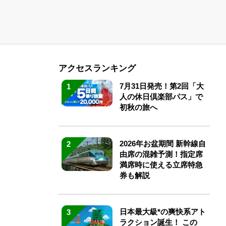
アクセスランキング
7月31日発売！第2回「大
1
人の休日倶楽部パス」で
初秋の旅へ
2026年お盆期間 新幹線自
2
由席の混雑予測！指定席
満席時に使える立席特急
券も解説
日本最大級*の爽快系アト
3
ラクション誕生！ この