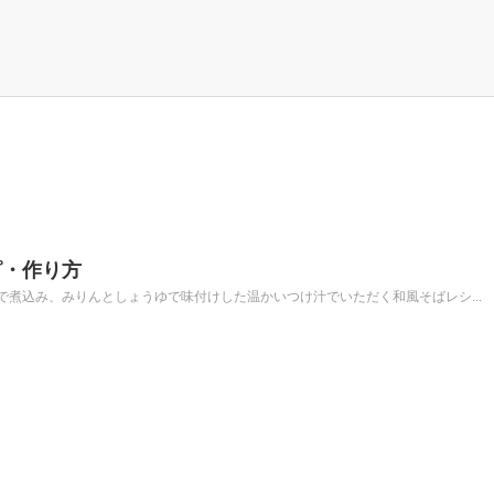
ピ・作り方
煮込み、みりんとしょうゆで味付けした温かいつけ汁でいただく和風そばレシ...