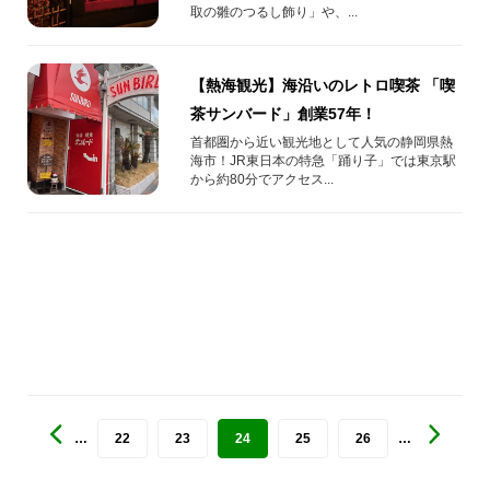
取の雛のつるし飾り」や、...
【熱海観光】海沿いのレトロ喫茶 「喫
茶サンバード」創業57年！
首都圏から近い観光地として人気の静岡県熱
海市！JR東日本の特急「踊り子」では東京駅
から約80分でアクセス...
…
22
23
24
25
26
…