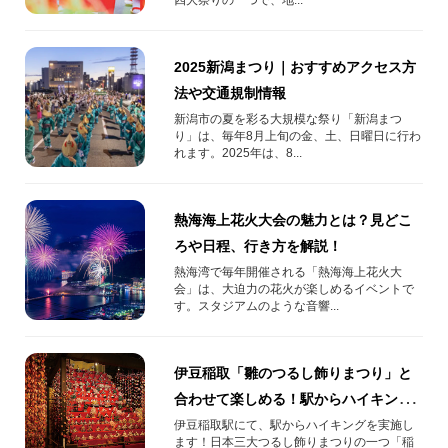
2025新潟まつり｜おすすめアクセス方
法や交通規制情報
新潟市の夏を彩る大規模な祭り「新潟まつ
り」は、毎年8月上旬の金、土、日曜日に行わ
れます。2025年は、8...
熱海海上花火大会の魅力とは？見どこ
ろや日程、行き方を解説！
熱海湾で毎年開催される「熱海海上花火大
会」は、大迫力の花火が楽しめるイベントで
す。スタジアムのような音響...
伊豆稲取「雛のつるし飾りまつり」と
合わせて楽しめる！駅からハイキング
コースの紹介！
伊豆稲取駅にて、駅からハイキングを実施し
ます！日本三大つるし飾りまつりの一つ「稲