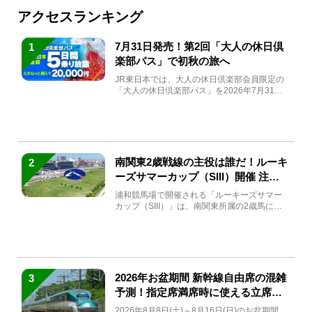
アクセスランキング
7月31日発売！第2回「大人の休日倶
1
楽部パス」で初秋の旅へ
JR東日本では、大人の休日倶楽部会員限定の
「大人の休日倶楽部パス」を2026年7月31日
(金)～9月7日...
南関東2歳戦線の主役は誰だ！ルーキ
2
ーズサマーカップ（SIII）開催 注目
馬と見どころをチェック
浦和競馬場で開催される「ルーキーズサマー
カップ（SIII）」は、南関東所属の2歳馬によ
る注目の重賞競走（...
2026年お盆期間 新幹線自由席の混雑
3
予測！指定席満席時に使える立席特
急券も解説
2026年8月8日(土)～8月16日(日)のお盆期間