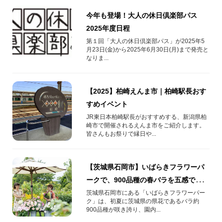
今年も登場！大人の休日倶楽部パス
2025年度日程​
第１回「大人の休日倶楽部パス」が2025年5
月23日(金)から2025年6月30日(月)まで発売と
なりま...
【2025】柏崎えんま市｜柏崎駅長おす
すめイベント
JR東日本柏崎駅長がおすすめする、新潟県柏
崎市で開催されるえんま市をご紹介します。
皆さんもお祭りで縁日や...
【茨城県石岡市】いばらきフラワーパ
ークで、900品種の春バラを五感で楽し
もう！
茨城県石岡市にある「いばらきフラワーパー
ク」は、初夏に茨城県の県花であるバラ約
900品種が咲き誇り、園内...