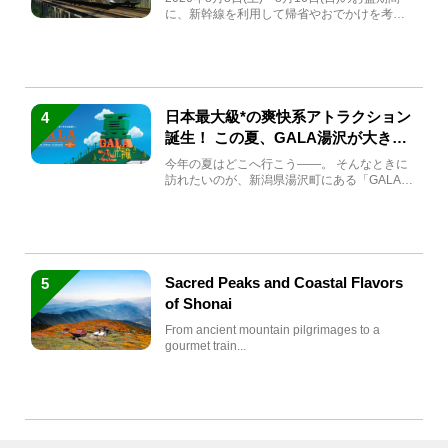
に、新幹線を利用して帰省やおでかけを考え
ている方もい...
日本最大級*の爽快系アトラクション
4
誕生！ この夏、GALA湯沢が大きく
生まれ変わる
今年の夏はどこへ行こう――。 そんなときに
訪れたいのが、新潟県湯沢町にある「GALA湯
沢」。2026年...
Sacred Peaks and Coastal Flavors
5
of Shonai
From ancient mountain pilgrimages to a
gourmet train...