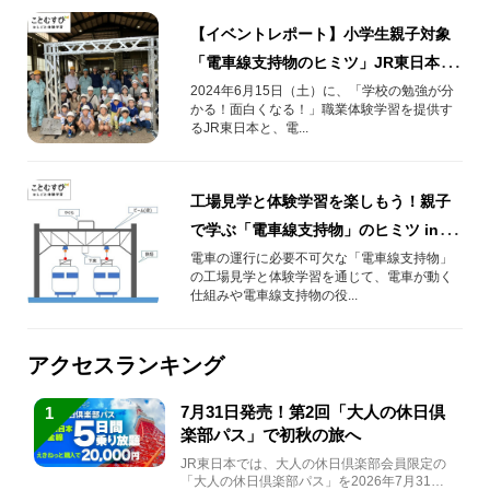
【イベントレポート】小学生親子対象
「電車線支持物のヒミツ」JR東日本
×（株）シントーコー
2024年6月15日（土）に、「学校の勉強が分
かる！面白くなる！」職業体験学習を提供す
るJR東日本と、電...
工場見学と体験学習を楽しもう！親子
で学ぶ「電車線支持物」のヒミツ in川
口
電車の運行に必要不可欠な「電車線支持物」
の工場見学と体験学習を通じて、電車が動く
仕組みや電車線支持物の役...
アクセスランキング
7月31日発売！第2回「大人の休日倶
1
楽部パス」で初秋の旅へ
JR東日本では、大人の休日倶楽部会員限定の
「大人の休日倶楽部パス」を2026年7月31日