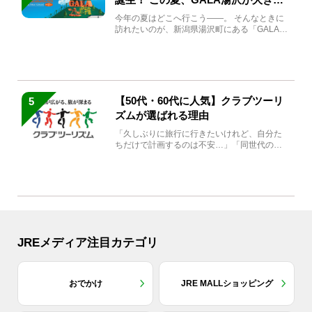
生まれ変わる
今年の夏はどこへ行こう――。 そんなときに
訪れたいのが、新潟県湯沢町にある「GALA湯
沢」。2026年...
【50代・60代に人気】クラブツーリ
5
ズムが選ばれる理由
「久しぶりに旅行に行きたいけれど、自分た
ちだけで計画するのは不安…」「同世代の方
と気兼ねなく楽しみたい」...
JREメディア注目カテゴリ
おでかけ
JRE MALLショッピング