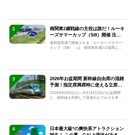
(金)～9月7日...
南関東2歳戦線の主役は誰だ！ルーキ
2
ーズサマーカップ（SIII）開催 注目
馬と見どころをチェック
浦和競馬場で開催される「ルーキーズサマー
カップ（SIII）」は、南関東所属の2歳馬によ
る注目の重賞競走（...
2026年お盆期間 新幹線自由席の混雑
3
予測！指定席満席時に使える立席特
急券も解説
2026年8月8日(土)～8月16日(日)のお盆期間
に、新幹線を利用して帰省やおでかけを考え
ている方もい...
日本最大級*の爽快系アトラクション
4
誕生！ この夏、GALA湯沢が大きく