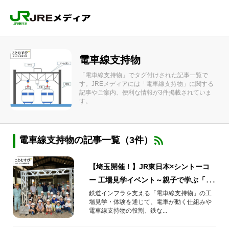
電車線支持物
「電車線支持物」でタグ付けされた記事一覧で
す。JREメディアには「電車線支持物」に関する
記事やご案内、便利な情報が3件掲載されていま
す。
電車線支持物の記事一覧（3件）
【埼玉開催！】JR東日本×シントーコ
ー 工場見学イベント～親子で学ぶ「電
車線支持物」のヒミツ～
鉄道インフラを支える「電車線支持物」の工
場見学・体験を通じて、電車が動く仕組みや
電車線支持物の役割、鉄な...