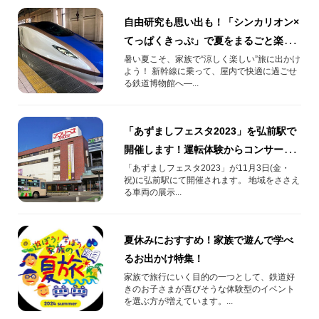
自由研究も思い出も！「シンカリオン×
てっぱくきっぷ」で夏をまるごと楽し
もう
暑い夏こそ、家族で“涼しく楽しい”旅に出かけ
よう！ 新幹線に乗って、屋内で快適に過ごせ
る鉄道博物館へ―...
「あずましフェスタ2023」を弘前駅で
開催します！運転体験からコンサート
まで！
「あずましフェスタ2023」が11月3日(金・
祝)に弘前駅にて開催されます。 地域をささえ
る車両の展示...
夏休みにおすすめ！家族で遊んで学べ
るお出かけ特集！
家族で旅行にいく目的の一つとして、鉄道好
きのお子さまが喜びそうな体験型のイベント
を選ぶ方が増えています。...