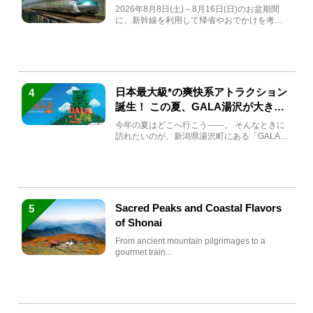
急券も解説
2026年8月8日(土)～8月16日(日)のお盆期間
に、新幹線を利用して帰省やおでかけを考え
ている方もい...
日本最大級*の爽快系アトラクション
4
誕生！ この夏、GALA湯沢が大きく
生まれ変わる
今年の夏はどこへ行こう――。 そんなときに
訪れたいのが、新潟県湯沢町にある「GALA湯
沢」。2026年...
Sacred Peaks and Coastal Flavors
5
of Shonai
From ancient mountain pilgrimages to a
gourmet train...