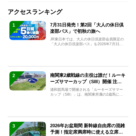
アクセスランキング
7月31日発売！第2回「大人の休日倶
1
楽部パス」で初秋の旅へ
JR東日本では、大人の休日倶楽部会員限定の
「大人の休日倶楽部パス」を2026年7月31日
(金)～9月7日...
南関東2歳戦線の主役は誰だ！ルーキ
2
ーズサマーカップ（SIII）開催 注目
馬と見どころをチェック
浦和競馬場で開催される「ルーキーズサマー
カップ（SIII）」は、南関東所属の2歳馬によ
る注目の重賞競走（...
2026年お盆期間 新幹線自由席の混雑
3
予測！指定席満席時に使える立席特