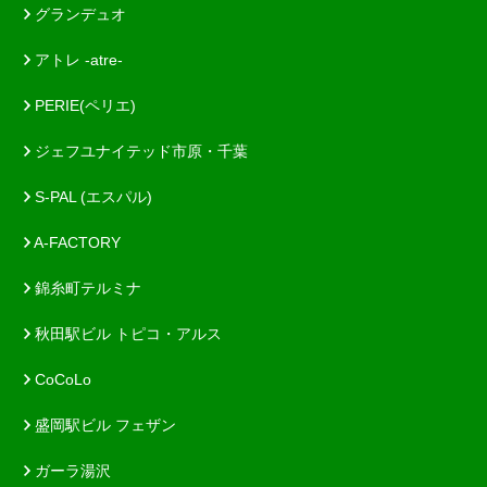
グランデュオ
アトレ -atre-
PERIE(ペリエ)
ジェフユナイテッド市原・千葉
S-PAL (エスパル)
A-FACTORY
錦糸町テルミナ
秋田駅ビル トピコ・アルス
CoCoLo
盛岡駅ビル フェザン
ガーラ湯沢