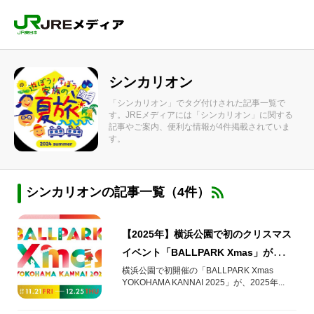
シンカリオン
「シンカリオン」でタグ付けされた記事一覧で
す。JREメディアには「シンカリオン」に関する
記事やご案内、便利な情報が4件掲載されていま
す。
シンカリオンの記事一覧（4件）
【2025年】横浜公園で初のクリスマス
イベント「BALLPARK Xmas」が開
催！
横浜公園で初開催の「BALLPARK Xmas
YOKOHAMA KANNAI 2025」が、2025年...