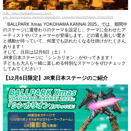
出典：https://ballparkfantasia.com/?
utm_source=jre&utm_medium=ekitag&utm_campaign=bpx2025&utm_id=bpx2025
「BALLPARK Xmas YOKOHAMA KANNAI 2025」では、期間中
のステージに週替わりのテーマを設定し、テーマに合わせたア
ーティストやパフォーマーが登場します。どの週も新しい驚き
と感動が待っていて、何度でも訪れたくなる仕掛けがたくさん
あります！
そして、注目は12月6日（土）！
JR東日本ステージに「シンカリオン」がやってきます！
子どもも大人も一緒に楽しめる特別なステージをぜひチェック
してみてください！
【12月6日限定】JR東日本ステージのご紹介