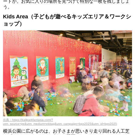
ートが。お気に入りの場所を見つけて特別な一枚を残しましょ
う。
Kids Area（子どもが遊べるキッズエリア＆ワークシ
ョップ）
出典：https://ballparkfantasia.com/?
utm_source=jre&utm_medium=ekitag&utm_campaign=bpx2025&utm_id=bpx2025
横浜公園に広がるのは、お子さまが思いきり走り回れる人工芝