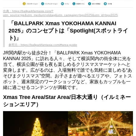
出典：https://ballparkfantasia.com/?
utm_source=jre&utm_medium=ekitag&utm_campaign=bpx2025&utm_id=bpx2025
「BALLPARK Xmas YOKOHAMA KANNAI
2025」のコンセプトは「Spotlight(スポットライ
ト)」
参照元：https://ballparkfantasia.com/#area-guide
JR関内駅から徒歩2分！「BALLPARK Xmas YOKOHAMA
KANNAI 2025」に訪れる人々、そして横浜関内の街全体に光を
当て、横浜公園が昼も夜も楽しめるクリスマスマーケットへと
変身します。広がるのは、入場無料で誰でも気軽に楽しめる“あ
そびまクリスマス”空間。お子さまが遊べるエリアや、フォトス
ポット、週末限定のワークショップなど、家族もカップルも一
緒に過ごせるコンテンツが満載です。
Xmas Tree Area/Star Area/日本大通り（イルミネー
ションエリア）