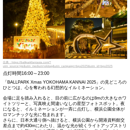
出典：https://ballparkfantasia.com/?
utm_source=jre&utm_medium=ekitag&utm_campaign=bpx2025&utm_id=bpx2025
点灯時間16:00～23:00
「BALLPARK Xmas YOKOHAMA KANNAI 2025」の見どころの
ひとつは、心を奪われる幻想的なイルミネーション。
会場に足を踏み入れると、目の前に広がるのは8mの大きなホワ
イトツリーと、写真映え間違いなしの星型フォトスポット。夜
になると、イルミネーションが一斉に点灯し、横浜公園全体が
ロマンチックな光に包まれます。
さらに、日本大通り側へ抜けると、横浜公園から開港資料館交
差点まで約430mにわたり、温かな光が続くライトアップストリ