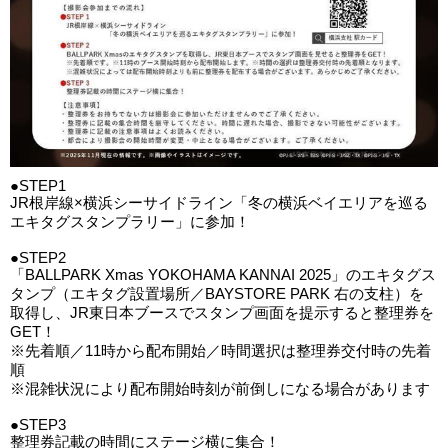
●STEP1
JR根岸線×横浜シーサイドライン「冬の横浜ベイエリアを巡る
エキタグスタンプラリー」に参加！
●STEP2
「BALLPARK Xmas YOKOHAMA KANNAI 2025」のエキタグス
タンプ（エキタグ設置場所／BAYSTORE PARK 右の支柱）を
取得し、JR東日本ブースでスタンプ画面を提示すると整理券を
GET！
※先着順／11時から配布開始／時間選択は整理券交付時の先着
順
※混雑状況により配布開始時刻が前倒しになる場合があります
●STEP3
整理券記載の時間にステージ横に集合！