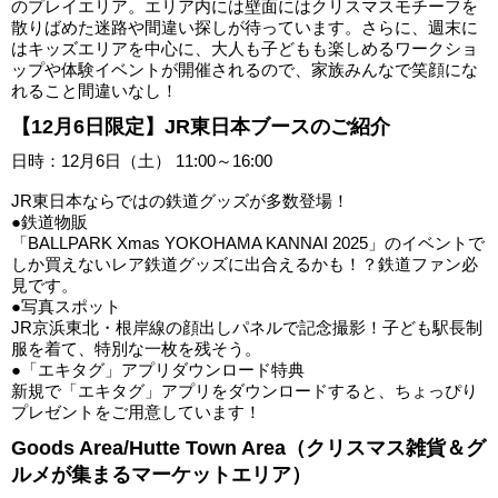
のプレイエリア。エリア内には壁面にはクリスマスモチーフを
散りばめた迷路や間違い探しが待っています。さらに、週末に
はキッズエリアを中心に、大人も子どもも楽しめるワークショ
ップや体験イベントが開催されるので、家族みんなで笑顔にな
れること間違いなし！
【12月6日限定】JR東日本ブースのご紹介
日時：12月6日（土） 11:00～16:00
JR東日本ならではの鉄道グッズが多数登場！
●鉄道物販
「BALLPARK Xmas YOKOHAMA KANNAI 2025」のイベントで
しか買えないレア鉄道グッズに出合えるかも！？鉄道ファン必
見です。
●写真スポット
JR京浜東北・根岸線の顔出しパネルで記念撮影！子ども駅長制
服を着て、特別な一枚を残そう。
●「エキタグ」アプリダウンロード特典
新規で「エキタグ」アプリをダウンロードすると、ちょっぴり
プレゼントをご用意しています！
Goods Area/Hutte Town Area（クリスマス雑貨＆グ
ルメが集まるマーケットエリア）