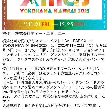
提供： 株式会社ディー・エヌ・エー
横浜公園で初のクリスマスイベント「BALLPARK Xmas
YOKOHAMA KANNAI 2025」は、2025年11月21日（金）から12
月25日（木）までの35日間、幻想的なイルミネーションやフォ
トスポット、キッズエリア、グッズ＆グルメ、週替わりステー
ジなど、クリスマスの楽しみをぎゅっと詰め込んだイベントで
す。
特に12月6日（土）限定のJR東日本ブースや「シンカリオン」
ステージ出演は必見！鉄道ファンも家族連れも楽しめるコンテ
ンツが盛りだくさんです。
さらに、同時開催のJR根岸線×横浜シーサイドライン「冬の横
浜ベイエリアを巡るエキタグスタンプラリー」で、冬の横浜関
内の街を巡りながら景品をゲットする楽しみも。
2025年のクリスマスは、横浜公園で特別な思い出を作りません
か？
入場無料で、昼も夜も楽しめる“あそびまクリスマス”空間へ、