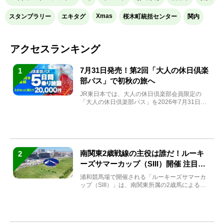
Xmas
スタンプラリー
エキタグ
桜木町統括センター
関内
アクセスランキング
7月31日発売！第2回「大人の休日倶楽
1
部パス」で初秋の旅へ
JR東日本では、大人の休日倶楽部会員限定の
「大人の休日倶楽部パス」を2026年7月31日
(金)～9月7日...
南関東2歳戦線の主役は誰だ！ルーキ
2
ーズサマーカップ（SIII）開催 注目馬
と見どころをチェック
浦和競馬場で開催される「ルーキーズサマーカ
ップ（SIII）」は、南関東所属の2歳馬による注
目の重賞競走（...