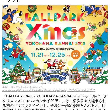
ーケット
出典：https://ballparkfantasia.com/?
utm_source=jre&utm_medium=ekitag&utm_campaign=bpx2025&utm_id=bpx2025
「BALLPARK Xmas YOKOHAMA KANNAI 2025（ボールパーク
クリスマスヨコハマカンナイ2025）」は、横浜公園で開催され
る初のクリスマスイベント。会場に一歩足を踏み入れると、目