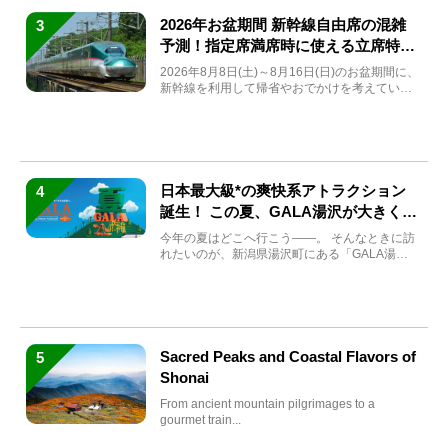
2026年お盆期間 新幹線自由席の混雑
3
予測！指定席満席時に使える立席特急
券も解説
2026年8月8日(土)～8月16日(日)のお盆期間に、
新幹線を利用して帰省やおでかけを考えている
方もい...
日本最大級*の爽快系アトラクション
4
誕生！ この夏、GALA湯沢が大きく生
まれ変わる
今年の夏はどこへ行こう――。 そんなときに訪
れたいのが、新潟県湯沢町にある「GALA湯
沢」。2026年...
Sacred Peaks and Coastal Flavors of
5
Shonai
From ancient mountain pilgrimages to a
gourmet train...