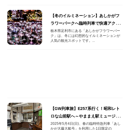
【冬のイルミネーション】あしかがフ
ラワーパークへ臨時列車で快適アクセ
ス！
栃木県足利市にある「あしかがフラワーパー
ク」は、冬には幻想的なイルミネーションが
人気の観光スポットです。...
【GW列車旅】E257系行く！昭和レト
ロな山前駅へ～やままえ駅ミュージア
ム～
2025年5月4日(日)、春の臨時特急列車「あし
かが大藤大船号」を利用した1日限定の