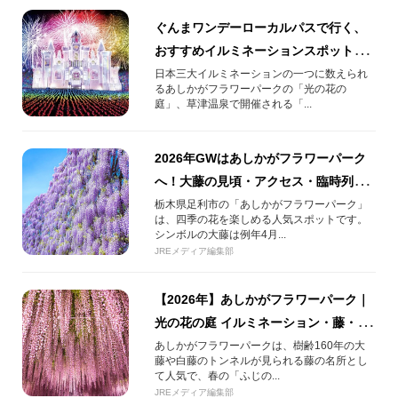
ぐんまワンデーローカルパスで行く、
おすすめイルミネーションスポット3
選！
日本三大イルミネーションの一つに数えられ
るあしかがフラワーパークの「光の花の
庭」、草津温泉で開催される「...
2026年GWはあしかがフラワーパーク
へ！大藤の見頃・アクセス・臨時列車
ガイド
栃木県足利市の「あしかがフラワーパーク」
は、四季の花を楽しめる人気スポットです。
シンボルの大藤は例年4月...
JREメディア編集部
【2026年】あしかがフラワーパーク｜
光の花の庭 イルミネーション・藤・ア
クセス・料金まとめ
あしかがフラワーパークは、樹齢160年の大
藤や白藤のトンネルが見られる藤の名所とし
て人気で、春の「ふじの...
JREメディア編集部