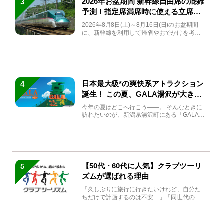
2026年お盆期間 新幹線自由席の混雑
3
予測！指定席満席時に使える立席特
急券も解説
2026年8月8日(土)～8月16日(日)のお盆期間
に、新幹線を利用して帰省やおでかけを考え
ている方もい...
日本最大級*の爽快系アトラクション
4
誕生！ この夏、GALA湯沢が大きく
生まれ変わる
今年の夏はどこへ行こう――。 そんなときに
訪れたいのが、新潟県湯沢町にある「GALA湯
沢」。2026年...
【50代・60代に人気】クラブツーリ
5
ズムが選ばれる理由
「久しぶりに旅行に行きたいけれど、自分た
ちだけで計画するのは不安…」「同世代の方
と気兼ねなく楽しみたい」...