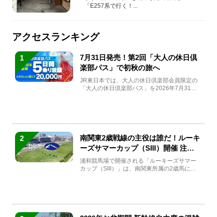
「E257系で行く！...
アクセスランキング
7月31日発売！第2回「大人の休日倶
1
楽部パス」で初秋の旅へ
JR東日本では、大人の休日倶楽部会員限定の
「大人の休日倶楽部パス」を2026年7月31日
(金)～9月7日...
南関東2歳戦線の主役は誰だ！ルーキ
2
ーズサマーカップ（SIII）開催 注目
馬と見どころをチェック
浦和競馬場で開催される「ルーキーズサマー
カップ（SIII）」は、南関東所属の2歳馬によ
る注目の重賞競走（...