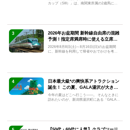
カップ（SIII）」は、南関東所属の2歳馬によ
る注目の重賞競走（...
2026年お盆期間 新幹線自由席の混雑
3
予測！指定席満席時に使える立席特
急券も解説
2026年8月8日(土)～8月16日(日)のお盆期間
に、新幹線を利用して帰省やおでかけを考え
ている方もい...
日本最大級*の爽快系アトラクション
4
誕生！ この夏、GALA湯沢が大きく
生まれ変わる
今年の夏はどこへ行こう――。 そんなときに
訪れたいのが、新潟県湯沢町にある「GALA湯
沢」。2026年...
【50代・60代に人気】クラブツーリ
5