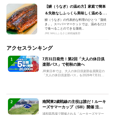
【鰻（うなぎ）の温め方】家庭で簡単
＆失敗なしふっくら美味しく温める方
法！蒲焼き、ひつまぶしにも応用可能
鰻（うなぎ）の代表的な料理のひとつ「蒲焼
き」。スーパーマーケットでは、温めるだけ
なコツ
で食べることのできる蒲焼...
JRE MALLふるさと納税編集部
アクセスランキング
7月31日発売！第2回「大人の休日倶
1
楽部パス」で初秋の旅へ
JR東日本では、大人の休日倶楽部会員限定の
「大人の休日倶楽部パス」を2026年7月31日
(金)～9月7日...
南関東2歳戦線の主役は誰だ！ルーキ
2
ーズサマーカップ（SIII）開催 注目
馬と見どころをチェック
浦和競馬場で開催される「ルーキーズサマー