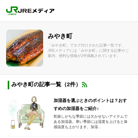
みやき町
「みやき町」でタグ付けされた記事一覧です。
JREメディアには「みやき町」に関する記事やご
案内、便利な情報が2件掲載されています。
みやき町の記事一覧（2件）
加湿器を選ぶときのポイントは？おす
すめの加湿器をご紹介♪
乾燥しがちな季節には欠かせないアイテムで
ある加湿器。寒い季節には湿度を上げると体
感温度も上がります。加湿...