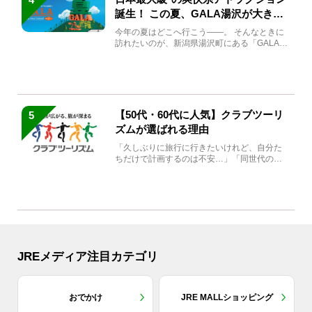
誕生！ この夏、GALA湯沢が大きく
生まれ変わる
今年の夏はどこへ行こう――。 そんなときに
訪れたいのが、新潟県湯沢町にある「GALA湯
沢」。2026年...
【50代・60代に人気】クラブツーリ
5
ズムが選ばれる理由
「久しぶりに旅行に行きたいけれど、自分た
ちだけで計画するのは不安…」「同世代の方
と気兼ねなく楽しみたい」...
JREメディア注目カテゴリ
おでかけ
JRE MALLショッピング