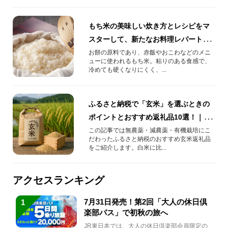
もち米の美味しい炊き方とレシピをマ
スターして、新たなお料理レパートリ
ーを増やしませんか？
お餅の原料であり、赤飯やおこわなどのメニ
ューに使われるもち米。粘りのある食感で、
冷めても硬くなりにくく、...
ふるさと納税で「玄米」を選ぶときの
ポイントとおすすめ返礼品10選！｜
JRE MALLふるさと納税
この記事では無農薬・減農薬・有機栽培にこ
だわったふるさと納税のおすすめ玄米返礼品
をご紹介します。白米に比...
アクセスランキング
7月31日発売！第2回「大人の休日倶
1
楽部パス」で初秋の旅へ
JR東日本では、大人の休日倶楽部会員限定の