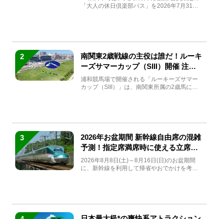
「大人の休日倶楽部パス」を2026年7月31日
(金)～9月7日...
南関東2歳戦線の主役は誰だ！ルーキ
2
ーズサマーカップ（SIII）開催 注目
馬と見どころをチェック
浦和競馬場で開催される「ルーキーズサマー
カップ（SIII）」は、南関東所属の2歳馬によ
る注目の重賞競走（...
2026年お盆期間 新幹線自由席の混雑
3
予測！指定席満席時に使える立席特
急券も解説
2026年8月8日(土)～8月16日(日)のお盆期間
に、新幹線を利用して帰省やおでかけを考え
ている方もい...
日本最大級*の爽快系アトラクション
4