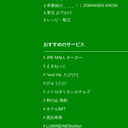
常磐線の＿＿＿！｜JOBANSEN KNOW
東京 おでかけ
レシピ・献立
おすすめのサービス
JRE MALL オーダー
えきねっと
*and trip. たびびと
びゅうたび
メトロポリタンホテルズ
和のゐ 角館
ホテルB4T
恵比寿発
LUMINE/NEWoMan