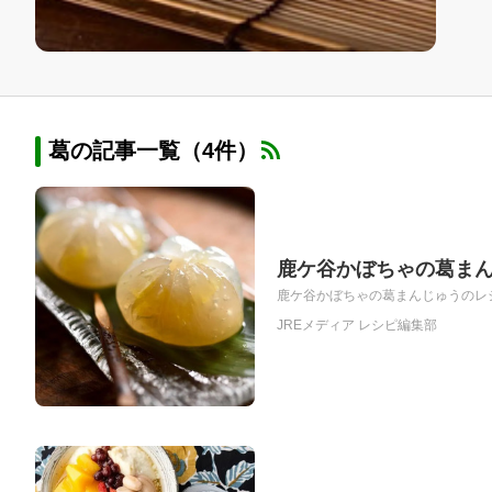
葛の記事一覧（4件）
鹿ケ谷かぼちゃの葛ま
鹿ケ谷かぼちゃの葛まんじゅうのレシ
JREメディア レシピ編集部