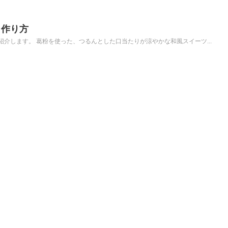
・作り方
介します。 葛粉を使った、つるんとした口当たりが涼やかな和風スイーツ...