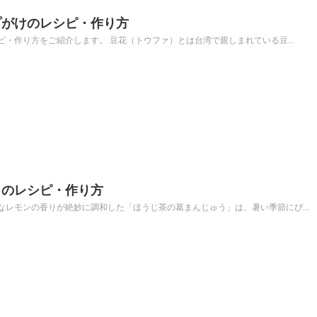
プがけのレシピ・作り方
・作り方をご紹介します。 豆花（トウファ）とは台湾で親しまれている豆...
うのレシピ・作り方
レモンの香りが絶妙に調和した「ほうじ茶の葛まんじゅう」は、暑い季節にぴ...