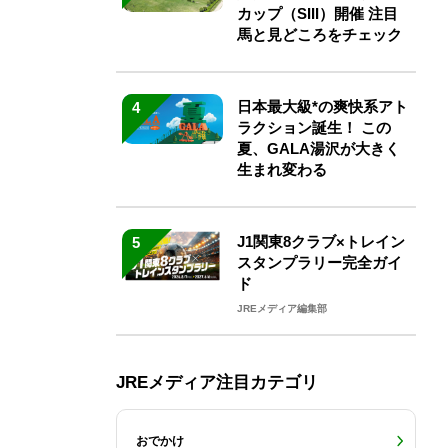
カップ（SIII）開催 注目
馬と見どころをチェック
日本最大級*の爽快系アト
4
ラクション誕生！ この
夏、GALA湯沢が大きく
生まれ変わる
J1関東8クラブ×トレイン
5
スタンプラリー完全ガイ
ド
JREメディア編集部
JREメディア注目カテゴリ
おでかけ