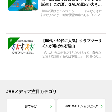
誕生！ この夏、GALA湯沢が大きく
生まれ変わる
今年の夏はどこへ行こう――。 そんなときに
訪れたいのが、新潟県湯沢町にある「GALA湯
沢」。2026年...
【50代・60代に人気】クラブツーリ
5
ズムが選ばれる理由
「久しぶりに旅行に行きたいけれど、自分た
ちだけで計画するのは不安…」「同世代の方
と気兼ねなく楽しみたい」...
JREメディア注目カテゴリ
おでかけ
JRE MALLショッピング