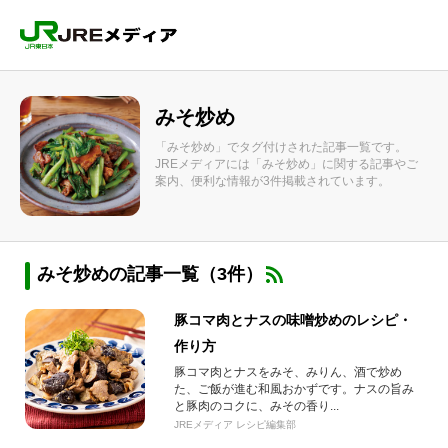
みそ炒め
「みそ炒め」でタグ付けされた記事一覧です。
JREメディアには「みそ炒め」に関する記事やご
案内、便利な情報が3件掲載されています。
みそ炒めの記事一覧（3件）
豚コマ肉とナスの味噌炒めのレシピ・
作り方
豚コマ肉とナスをみそ、みりん、酒で炒め
た、ご飯が進む和風おかずです。ナスの旨み
と豚肉のコクに、みその香り...
JREメディア レシピ編集部