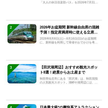
「大人の休日倶楽部パス」を2026年7月31日
(金)～9月7日...
2026年お盆期間 新幹線自由席の混雑
2
予測！指定席満席時に使える立席特
急券も解説
2026年8月8日(土)～8月16日(日)のお盆期間
に、新幹線を利用して帰省やおでかけを考え
ている方もい...
【田沢湖周辺】おすすめ観光スポッ
3
ト8選！絶景からお土産まで
秋田県仙北市にある「田沢湖」は、秋田屈指
の人気観光スポット。湖畔や湖周辺には、田
沢湖の魅力を堪能できる名...
日本最大級*の爽快系アトラクション
4