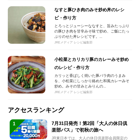
なすと豚ひき肉のみそ炒め丼のレシ
ピ・作り方
とろっとジューシーななすと、旨みたっぷり
の豚ひき肉を甘辛みそ味で炒め、ご飯にたっ
ぷりのせた丼レシピです。...
JREメディア レシピ編集部
小松菜とカリカリ豚のカレーみそ炒め
のレシピ・作り方
カリッと香ばしく焼いた豚バラ肉のうまみ
を、小松菜にしっかり絡めた和風カレーみそ
炒め。みその甘みとみりんの...
JREメディア レシピ編集部
アクセスランキング
7月31日発売！第2回「大人の休日倶
1
楽部パス」で初秋の旅へ
JR東日本では、大人の休日倶楽部会員限定の