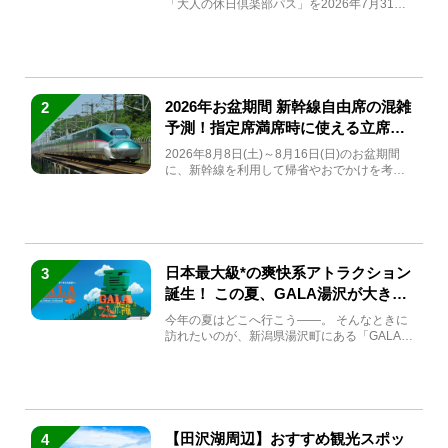
「大人の休日倶楽部パス」を2026年7月31日
(金)～9月7日...
2026年お盆期間 新幹線自由席の混雑
2
予測！指定席満席時に使える立席特
急券も解説
2026年8月8日(土)～8月16日(日)のお盆期間
に、新幹線を利用して帰省やおでかけを考え
ている方もい...
日本最大級*の爽快系アトラクション
3
誕生！ この夏、GALA湯沢が大きく
生まれ変わる
今年の夏はどこへ行こう――。 そんなときに
訪れたいのが、新潟県湯沢町にある「GALA湯
沢」。2026年...
【田沢湖周辺】おすすめ観光スポッ
4