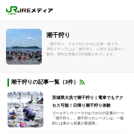
潮干狩り
「潮干狩り」でタグ付けされた記事一覧です。
JREメディアには「潮干狩り」に関する記事やご
案内、便利な情報が3件掲載されています。
潮干狩りの記事一覧（3件）
茨城県大洗で潮干狩り｜電車でもアク
セス可能！日帰り潮干狩り体験
ゴールデンウィークのおでかけの定番の一つ
「潮干狩り」。潮干狩りのシーズンは、一般
的には春から初夏が最盛期...