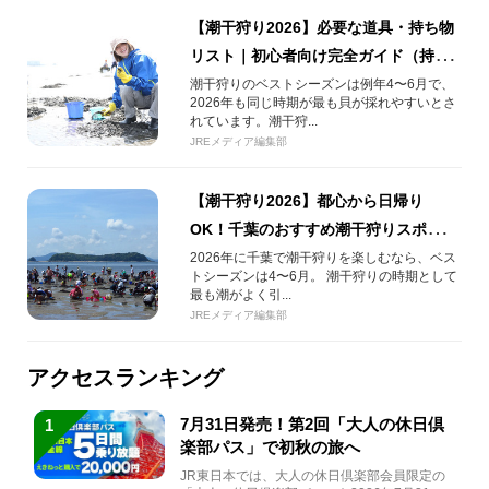
【潮干狩り2026】必要な道具・持ち物
リスト｜初心者向け完全ガイド（持ち
帰り・砂抜きも解説）
潮干狩りのベストシーズンは例年4〜6月で、
2026年も同じ時期が最も貝が採れやすいとさ
れています。潮干狩...
JREメディア編集部
【潮干狩り2026】都心から日帰り
OK！千葉のおすすめ潮干狩りスポット
5選｜時期は4〜6月がベスト
2026年に千葉で潮干狩りを楽しむなら、ベス
トシーズンは4〜6月。 潮干狩りの時期として
最も潮がよく引...
JREメディア編集部
アクセスランキング
7月31日発売！第2回「大人の休日倶
1
楽部パス」で初秋の旅へ
JR東日本では、大人の休日倶楽部会員限定の