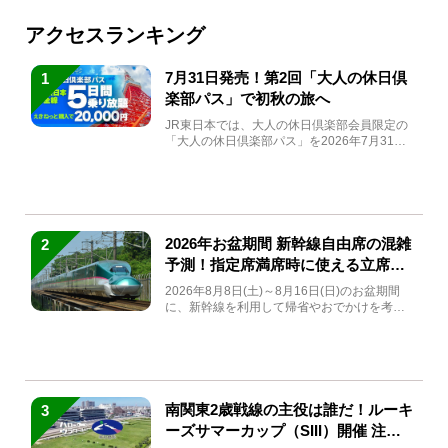
アクセスランキング
7月31日発売！第2回「大人の休日倶
1
楽部パス」で初秋の旅へ
JR東日本では、大人の休日倶楽部会員限定の
「大人の休日倶楽部パス」を2026年7月31日
(金)～9月7日...
2026年お盆期間 新幹線自由席の混雑
2
予測！指定席満席時に使える立席特
急券も解説
2026年8月8日(土)～8月16日(日)のお盆期間
に、新幹線を利用して帰省やおでかけを考え
ている方もい...
南関東2歳戦線の主役は誰だ！ルーキ
3
ーズサマーカップ（SIII）開催 注目