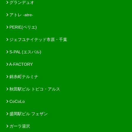
グランデュオ
アトレ -atre-
PERIE(ペリエ)
ジェフユナイテッド市原・千葉
S-PAL (エスパル)
A-FACTORY
錦糸町テルミナ
秋田駅ビル トピコ・アルス
CoCoLo
盛岡駅ビル フェザン
ガーラ湯沢