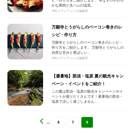
ピ・作り方をご紹介します。 米なすのやわら
かな果肉と生ハムの塩気...
JREメディア レシピ編集部
万願寺とうがらしのベーコン巻きのレ
シピ・作り方
万願寺とうがらしのベーコン巻きのレシピ・
作り方をご紹介します。 万願寺とうがらしの
自然な甘みと香ばしい...
JREメディア レシピ編集部
【避暑地】那須・塩原 夏の観光キャン
ペーン・イベントをご紹介！
この夏は那須・塩原の観光キャンペーンやイ
ベントが盛りだくさんです！避暑地の那須・
塩原で涼しく過ごしません...
…
6
7
8