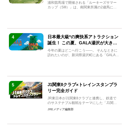
馬と見どころをチェック
浦和競馬場で開催される「ルーキーズサマー
カップ（SIII）」は、南関東所属の2歳馬によ
る注目の重賞競走（...
日本最大級*の爽快系アトラクション
4
誕生！ この夏、GALA湯沢が大きく
生まれ変わる
今年の夏はどこへ行こう――。 そんなときに
訪れたいのが、新潟県湯沢町にある「GALA湯
沢」。2026年...
J1関東8クラブ×トレインスタンプラ
5
リー完全ガイド
JR東日本がJ1関東8クラブと連携し、鉄道で
のサステナブル観戦をテーマにした「J1関東8
クラブ×トレイン...
JREメディア編集部