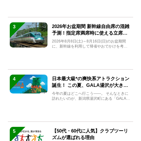
2026年お盆期間 新幹線自由席の混雑
3
予測！指定席満席時に使える立席特
急券も解説
2026年8月8日(土)～8月16日(日)のお盆期間
に、新幹線を利用して帰省やおでかけを考え
ている方もい...
日本最大級*の爽快系アトラクション
4
誕生！ この夏、GALA湯沢が大きく
生まれ変わる
今年の夏はどこへ行こう――。 そんなときに
訪れたいのが、新潟県湯沢町にある「GALA湯
沢」。2026年...
【50代・60代に人気】クラブツーリ
5
ズムが選ばれる理由