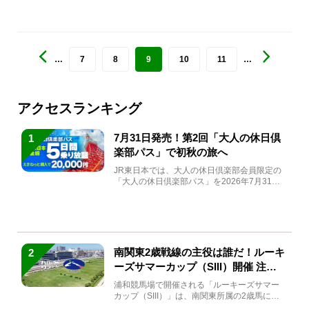
…
7
8
9
10
11
…
アクセスランキング
7月31日発売！第2回「大人の休日倶
1
楽部パス」で初秋の旅へ
JR東日本では、大人の休日倶楽部会員限定の
「大人の休日倶楽部パス」を2026年7月31日
(金)～9月7日...
南関東2歳戦線の主役は誰だ！ルーキ
2
ーズサマーカップ（SIII）開催 注目
馬と見どころをチェック
浦和競馬場で開催される「ルーキーズサマー
カップ（SIII）」は、南関東所属の2歳馬によ
る注目の重賞競走（...