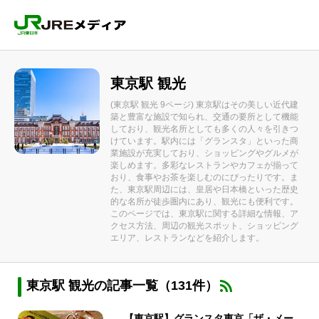
東京駅 観光
(東京駅 観光 9ページ) 東京駅はその美しい近代建
築と豊富な施設で知られ、交通の要所として機能
しており、観光名所としても多くの人々を引きつ
けています。駅内には「グランスタ」といった商
業施設が充実しており、ショッピングやグルメが
楽しめます。多彩なレストランやカフェが揃って
おり、食事やお茶を楽しむのにぴったりです。ま
た、東京駅周辺には、皇居や日本橋といった歴史
的な名所が徒歩圏内にあり、観光にも便利です。
このページでは、東京駅に関する詳細な情報、ア
クセス方法、周辺の観光スポット、ショッピング
エリア、レストランなどを紹介します。
東京駅 観光の記事一覧（131件）
【東京駅】グランスタ東京「ザ・メー