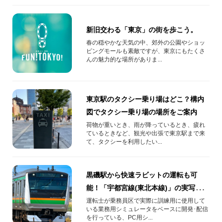
新旧交わる「東京」の街を歩こう。
春の穏やかな天気の中、郊外の公園やショッ
ピングモールも素敵ですが、東京にもたくさ
んの魅力的な場所がありま...
東京駅のタクシー乗り場はどこ？構内
図でタクシー乗り場の場所をご案内
荷物が重いとき、雨が降っているとき、疲れ
ているときなど、観光や出張で東京駅まで来
て、タクシーを利用したい...
黒磯駅から快速ラビットの運転も可
能！「宇都宮線(東北本線)」の実写運転
シミュレータが2024年8月27日(火)配信
運転士が乗務員区で実際に訓練用に使用して
いる業務用シミュレータをベースに開発･配信
開始
を行っている、PC用シ...