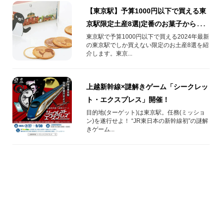
【東京駅】予算1000円以下で買える東
京駅限定土産8選|定番のお菓子から自
分へのお土産にぴったりなスイーツま
東京駅で予算1000円以下で買える2024年最新
の東京駅でしか買えない限定のお土産8選を紹
で
介します。東京...
上越新幹線×謎解きゲーム「シークレッ
ト・エクスプレス」開催！
目的地(ターゲット)は東京駅。任務(ミッショ
ン)を遂行せよ！ “JR東日本の新幹線初”の謎解
きゲーム...