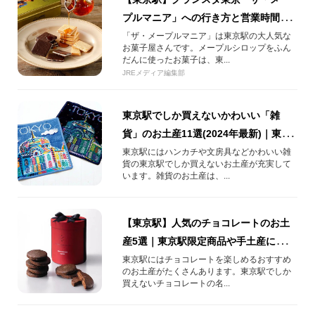
プルマニア」への行き方と営業時間を
ご紹介！東京駅限定土産ランキング第1
「ザ・メープルマニア」は東京駅の大人気な
お菓子屋さんです。メープルシロップをふん
位「メープルバタークッキー」
だんに使ったお菓子は、東...
JREメディア編集部
東京駅でしか買えないかわいい「雑
貨」のお土産11選(2024年最新)｜東京
駅でしか買えないかわいいハンカチ、
東京駅にはハンカチや文房具などかわいい雑
貨の東京駅でしか買えないお土産が充実して
文房具、パスケース！
います。雑貨のお土産は、...
【東京駅】人気のチョコレートのお土
産5選｜東京駅限定商品や手土産にもぴ
ったりの人気チョコレートをご紹介！
東京駅にはチョコレートを楽しめるおすすめ
のお土産がたくさんあります。東京駅でしか
（2024年最新）
買えないチョコレートの名...