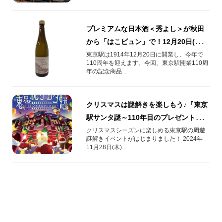
プレミアムな日本酒＜秀よし＞が秋田
から「はこビュン」で！12月20日(金)
発売【東京駅開業110周年記念】
東京駅は1914年12月20日に開業し、今年で
110周年を迎えます。今回、東京駅開業110周
年の記念商品...
クリスマスは謎解きを楽しもう♪『東京
駅サンタ謎～110年目のプレゼント～』
開催！
クリスマスシーズンに楽しめる東京駅の周遊
謎解きイベントがはじまりました！ 2024年
11月28日(木)...